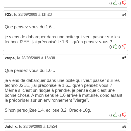
0
0
F2S
,
le 28/09/2009 à 11h23
#4
Que pensez vous du 1.6...
je viens de dabarquer dans une boite quii veut passer sur les
techno J2EE, j'ai préconisé le 1.6... qu'en pensez vous ?
0
0
xtope
,
le 28/09/2009 à 13h38
#5
Que pensez vous du 1.6...
je viens de dabarquer dans une boite quii veut passer sur les
techno J2EE, j'ai préconisé le 1.6... qu'en pensez vous ?
Même si c'est un risque à prendre, je pense que c'est une
bonne chose. A mon sens le 1.6 arrive à maturité, donc autant
le préconiser sur un environnement "vierge".
Sinon perso j2ee 1.4, eclipse 3.2, Oracle 10g.
0
0
Jidefix
,
le 28/09/2009 à 13h54
#6