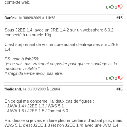
contexte web.
0
0
Dar0ck
,
le 30/09/2009 à 11h58
#15
Sous J2EE 1.4, avec un JRE 1.4.2 sur un websphere 6.0.2
connecté à un oracle 10g.
C'est surprenant de voir encore autant d'entreprises sur J2EE
1.4 !
PS: note à link256:
"je ne sais pas vraiment ou poster pour que ce sondage
ait
la
meilleure visibilité "
Il s'agit du verbe avoir, pas être.
0
0
fbaligand
,
le 30/09/2009 à 12h04
#16
En ce qui me concerne, j'ai deux cas de figures :
- JAVA 1.4 / J2EE 1.3 / WAS 5.1
- JAVA 1.6 / J2EE 1.5 / Tomcat 6.0
PS: désolé si je vais en faire pleurer certains d'autant plus, mais
WAS 5.1, c'est J2EE 1.3 (et non J2EE 1.4) avec une JVM 1.4