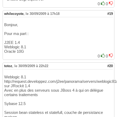
0
0
whilecoyote
,
le 30/09/2009 à 17h18
#19
Bonjour,
Pour ma part :
J2EE 1.4
Weblogic 8.1
Oracle 10G
0
0
totoz
,
le 30/09/2009 à 22h22
#20
Weblogic 8.1
http://request.developpez.com/j2ee/panorama/servers/weblogic81
sur JRockit 1.4
Avec en plus des serveurs sous JBoss 4 à qui on délègue
certains traitements
Sybase 12.5
Session bean stateless et statefull, couche de persistance
maison