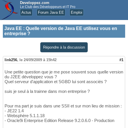
Developpez.com
Le Club des Développeurs et IT Pro
Actus
Forum Java EE
Emploi
Java EE
:
Quelle version de Java EE utilisez vous en
entreprise ?
Répondre à la discussion
link256
,
le 24/09/2009 à 15h42
#1
Une petite question que je me pose souvent sous quelle version
du J2EE développez vous ?
Quel serveur d'application et SGBD lui sont associés ?
suis je seul à la trainne dans mon entreprise ?
Pour ma part je suis dans une SSII et sur mon lieu de mission :
- JE22 1.4
- Websphère 5.1.1.18
- Oracle9i Enterprise Edition Release 9.2.0.6.0 - Production