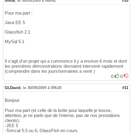
Invité
,
le 30/09/2009 à 08h42
#10
Pour ma part :
Java EE 5
Glassfish 2.1
MySql 5.1
Il s'agit d'un projet qui a commence il y a environ 6 mois et dont
les premières démonstrations devraient intervenir rapidement
(comprendre dans les jours/semaines a venir )
0
0
GLDavid
,
le 30/09/2009 à 09h20
#11
Bonjour
Pour ma part (et celle de la boîte pour laquelle je bosse,
attention, je ne parle que de l'interne, pas de nos prestations
clients):
-JEE 5
-Tomcat 5.5 ou 6, GlassFish en cours