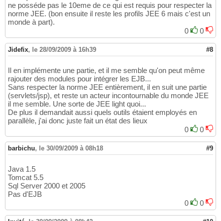
ne posséde pas le 10eme de ce qui est requis pour respecter la
norme JEE. (bon ensuite il reste les profils JEE 6 mais c'est un
monde à part).
0
0
Jidefix
,
le 28/09/2009 à 16h39
#8
Il en implémente une partie, et il me semble qu'on peut même
rajouter des modules pour intégrer les EJB...
Sans respecter la norme JEE entièrement, il en suit une partie
(servlets/jsp), et reste un acteur incontournable du monde JEE
il me semble. Une sorte de JEE light quoi...
De plus il demandait aussi quels outils étaient employés en
parallèle, j'ai donc juste fait un état des lieux
0
0
barbichu
,
le 30/09/2009 à 08h18
#9
Java 1.5
Tomcat 5.5
Sql Server 2000 et 2005
Pas d'EJB
0
0