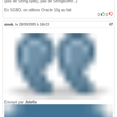
(pas de String.split(), pas de StringBuffer...)
En SGBD, on utilises Oracle 10g au fait
0
0
sinok
,
le 28/09/2009 à 16h33
#7
Envoyé par
Jidefix