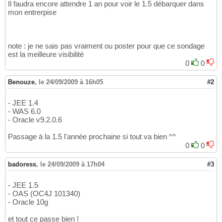
Il faudra encore attendre 1 an pour voir le 1.5 débarquer dans
mon entrerpise
note : je ne sais pas vraiment ou poster pour que ce sondage
est la meilleure visibilité
0
0
Benouze
,
le 24/09/2009 à 16h05
#2
- JEE 1.4
- WAS 6.0
- Oracle v9.2.0.6
Passage à la 1.5 l'année prochaine si tout va bien ^^
0
0
badoress
,
le 24/09/2009 à 17h04
#3
- JEE 1.5
- OAS (OC4J 101340)
- Oracle 10g
et tout ce passe bien !