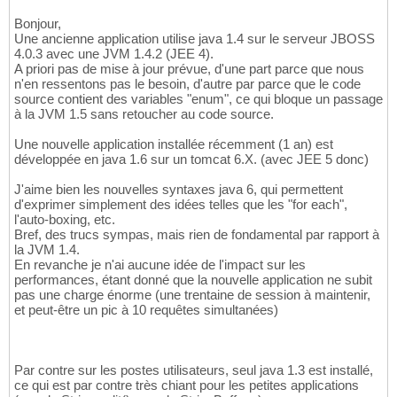
Bonjour,
Une ancienne application utilise java 1.4 sur le serveur JBOSS
4.0.3 avec une JVM 1.4.2 (JEE 4).
A priori pas de mise à jour prévue, d'une part parce que nous
n'en ressentons pas le besoin, d'autre par parce que le code
source contient des variables "enum", ce qui bloque un passage
à la JVM 1.5 sans retoucher au code source.
Une nouvelle application installée récemment (1 an) est
développée en java 1.6 sur un tomcat 6.X. (avec JEE 5 donc)
J'aime bien les nouvelles syntaxes java 6, qui permettent
d'exprimer simplement des idées telles que les "for each",
l'auto-boxing, etc.
Bref, des trucs sympas, mais rien de fondamental par rapport à
la JVM 1.4.
En revanche je n'ai aucune idée de l'impact sur les
performances, étant donné que la nouvelle application ne subit
pas une charge énorme (une trentaine de session à maintenir,
et peut-être un pic à 10 requêtes simultanées)
Par contre sur les postes utilisateurs, seul java 1.3 est installé,
ce qui est par contre très chiant pour les petites applications