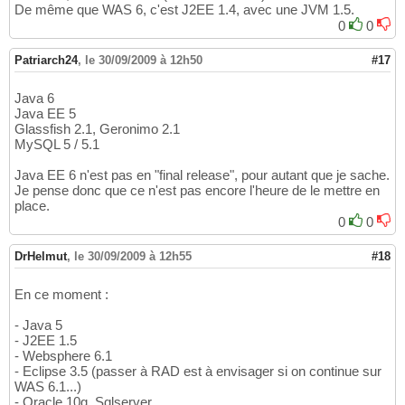
De même que WAS 6, c'est J2EE 1.4, avec une JVM 1.5.
0
0
Patriarch24
,
le 30/09/2009 à 12h50
#17
Java 6
Java EE 5
Glassfish 2.1, Geronimo 2.1
MySQL 5 / 5.1
Java EE 6 n'est pas en "final release", pour autant que je sache.
Je pense donc que ce n'est pas encore l'heure de le mettre en
place.
0
0
DrHelmut
,
le 30/09/2009 à 12h55
#18
En ce moment :
- Java 5
- J2EE 1.5
- Websphere 6.1
- Eclipse 3.5 (passer à RAD est à envisager si on continue sur
WAS 6.1...)
- Oracle 10g, Sqlserver