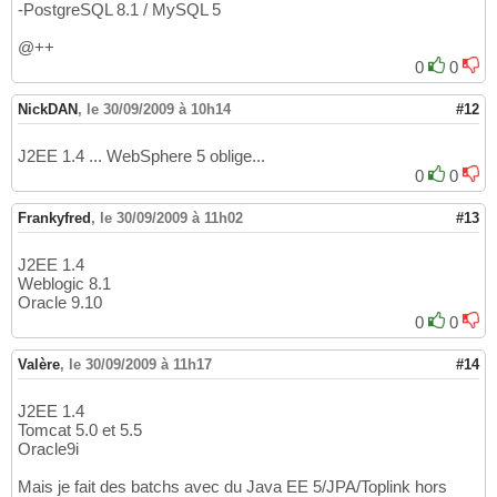
-PostgreSQL 8.1 / MySQL 5
@++
0
0
NickDAN
,
le 30/09/2009 à 10h14
#12
J2EE 1.4 ... WebSphere 5 oblige...
0
0
Frankyfred
,
le 30/09/2009 à 11h02
#13
J2EE 1.4
Weblogic 8.1
Oracle 9.10
0
0
Valère
,
le 30/09/2009 à 11h17
#14
J2EE 1.4
Tomcat 5.0 et 5.5
Oracle9i
Mais je fait des batchs avec du Java EE 5/JPA/Toplink hors