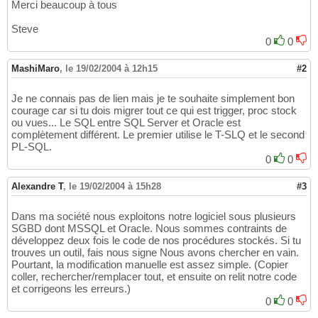
Merci beaucoup à tous
Steve
0
0
MashiMaro
,
le 19/02/2004 à 12h15
#2
Je ne connais pas de lien mais je te souhaite simplement bon
courage car si tu dois migrer tout ce qui est trigger, proc stock
ou vues... Le SQL entre SQL Server et Oracle est
complètement différent. Le premier utilise le T-SLQ et le second
PL-SQL.
0
0
Alexandre T
,
le 19/02/2004 à 15h28
#3
Dans ma société nous exploitons notre logiciel sous plusieurs
SGBD dont MSSQL et Oracle. Nous sommes contraints de
développez deux fois le code de nos procédures stockés. Si tu
trouves un outil, fais nous signe Nous avons chercher en vain.
Pourtant, la modification manuelle est assez simple. (Copier
coller, rechercher/remplacer tout, et ensuite on relit notre code
et corrigeons les erreurs.)
0
0