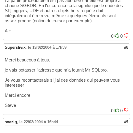
La partie procédurale n'est pas abordée car elle est propre à
chaque SGBDR. En l'occurence cela signifie que le code des
SP, triggers, UDF et autres objets hors requête doit
intégralement être revu, même si quelques éléments sont
assez proche (notion de cursor par exemple).
A +
0
0
Superstivix
,
le 19/02/2004 à 17h59
#8
Merci beaucoup à tous,
je vais potasser l'adresse que m'a fournit Mr SQLpro.
Je vous recontacterais si j'ai des données qui peuvent vous
interesser
Merci encore
Steve
0
0
soazig
,
le 22/02/2004 à 16h44
#9