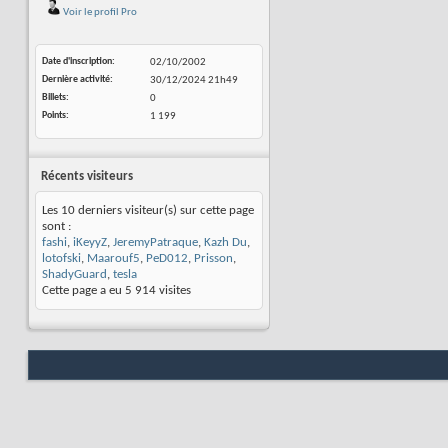
Voir le profil Pro
Date d'inscription
02/10/2002
Dernière activité
30/12/2024
21h49
Billets
0
Points
1 199
Récents visiteurs
Les 10 derniers visiteur(s) sur cette page
sont :
fashi
,
iKeyyZ
,
JeremyPatraque
,
Kazh Du
,
lotofski
,
Maarouf5
,
PeD012
,
Prisson
,
ShadyGuard
,
tesla
Cette page a eu
5 914
visites