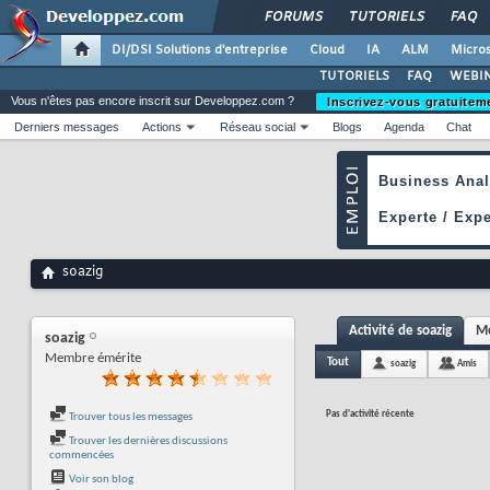
FORUMS
TUTORIELS
FAQ
DI/DSI Solutions d'entreprise
Cloud
IA
ALM
Micros
TUTORIELS
FAQ
WEBIN
Vous n'êtes pas encore inscrit sur Developpez.com ?
Inscrivez-vous gratuitem
Derniers messages
Actions
Réseau social
Blogs
Agenda
Chat
soazig
Activité de soazig
Me
soazig
Membre émérite
Tout
soazig
Amis
Pas d'activité récente
Trouver tous les messages
Trouver les dernières discussions
commencées
Voir son blog