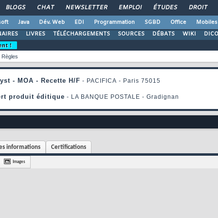
BLOGS
CHAT
NEWSLETTER
EMPLOI
ÉTUDES
DROIT
oft
Java
Dév. Web
EDI
Programmation
SGBD
Office
Mobiles
AIRES
LIVRES
TÉLÉCHARGEMENTS
SOURCES
DÉBATS
WIKI
DIC
ent !
Règles
s informations
Certifications
Images