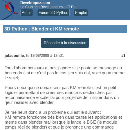
Developpez.com
Le Club des Développeurs et IT Pro
Actus
Forum 3D Python
Emploi
3D Python
:
Blender et KM remote
Répondre à la discussion
joladouille
,
le 19/06/2009 à 12h31
#1
Tou d'abord bonjours a tous j'ignore si je poste se message au
bon endroit si ce n'est pas le cas j'en suis dsl, voici quan meme
le sujet;
Pours ceux qui ne conaissent pas KM remote c'est un petit
logiciel permettant de créer des maccros déclenchés par
reconnaissance vocale j'ai pour projet de de l'utiliser dans un
"jeu" réaliser avec blender.
Je me heurt donc a un probleme qui est le suivant ;
KM remote fonctionne très bien dans toutes les applications et
meme dans blender mai lorsque je lance le BGE (le module
temps réel de blender) et que je prononce une commande