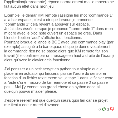
l'application(kmreamote) répond normalement mai le maccro ne
fait aucun effet dans mon jeu.
Exemple; je démar KM remote j'assigne les mot "commande 1"
a la bar espace , c'est a dir que lorsque je prononce
"commande 1" cela revient a appuyer sur espace.
Je fait des éssés lorsque je prononce "commande 1" dans mon
miccro avec le bloc note ouvert un espace se crée. Dans
blender l'option "add" s'affiche tout fonctionne.
Pourtant lorsque je lance le BGE avec une commande play (par
exemple) assigné a la bar espace et que je donne vocalement
la commande rien ne se passe alors que KM remote fait son
travail (il le confirme par un message en haut a droite de l'écran)
alors qu'avec le clavier cela fonctionne.
J'ai pensser a un petit scrypt en python tout simple que je
placerai en actuator qui laisserai passer l'ordre du sensor en
fonction d'un fichier texte exemple; je tape 1 dans le fichier texte
a l'aide d'une maccro de kmreamote et sa passe 0 sa passe
pas ...Mai j'y connet pas grand chose en python donc si
quelqun pouvai m'aider please.
J'espère réellement que quelqun saura quoi fair car se projet
me tient a coeur merci d'avance.
0
0