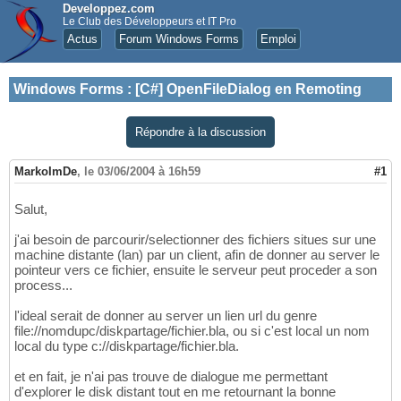
Developpez.com
Le Club des Développeurs et IT Pro
Actus
Forum Windows Forms
Emploi
Windows Forms
:
[C#] OpenFileDialog en Remoting
Répondre à la discussion
MarkoImDe
,
le 03/06/2004 à 16h59
#1
Salut,
j'ai besoin de parcourir/selectionner des fichiers situes sur une
machine distante (lan) par un client, afin de donner au server le
pointeur vers ce fichier, ensuite le serveur peut proceder a son
process...
l'ideal serait de donner au server un lien url du genre
file://nomdupc/diskpartage/fichier.bla, ou si c'est local un nom
local du type c://diskpartage/fichier.bla.
et en fait, je n'ai pas trouve de dialogue me permettant
d'explorer le disk distant tout en me retournant la bonne