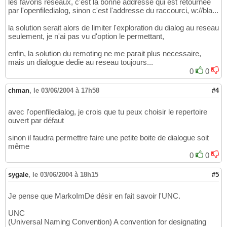
les favoris réseaux, c'est la bonne addresse qui est retournee
par l'openfiledialog, sinon c'est l'addresse du raccourci, w://bla...
la solution serait alors de limiter l'exploration du dialog au reseau
seulement, je n'ai pas vu d'option le permettant,
enfin, la solution du remoting ne me parait plus necessaire,
mais un dialogue dedie au reseau toujours...
0
0
chman
,
le 03/06/2004 à 17h58
#4
avec l'openfiledialog, je crois que tu peux choisir le repertoire
ouvert par défaut
sinon il faudra permettre faire une petite boite de dialogue soit
même
0
0
sygale
,
le 03/06/2004 à 18h15
#5
Je pense que MarkoImDe désir en fait savoir l'UNC.
UNC
(Universal Naming Convention) A convention for designating