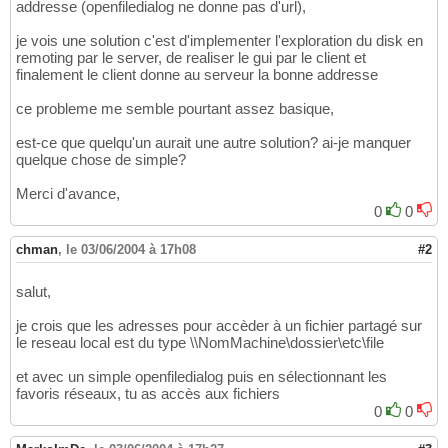
addresse (openfiledialog ne donne pas d'url),
je vois une solution c'est d'implementer l'exploration du disk en
remoting par le server, de realiser le gui par le client et
finalement le client donne au serveur la bonne addresse
ce probleme me semble pourtant assez basique,
est-ce que quelqu'un aurait une autre solution? ai-je manquer
quelque chose de simple?
Merci d'avance,
0
0
chman
,
le 03/06/2004 à 17h08
#2
salut,
je crois que les adresses pour accèder à un fichier partagé sur
le reseau local est du type \\NomMachine\dossier\etc\file
et avec un simple openfiledialog puis en sélectionnant les
favoris réseaux, tu as accès aux fichiers
0
0