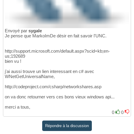
Envoyé par
sygale
Je pense que MarkoImDe désir en fait savoir l'UNC.
http://support.microsoft.com/default.aspx?scid=kb;en-
us;192689
bien vu !
j'ai aussi trouve un lien interessant en c# avec
WNetGetUniversalName,
http://codeproject.com/csharp/networkshares.asp
on va donc retourner vers ces bons vieux windows api...
merci a tous,
0
0
Répondre à la discussion