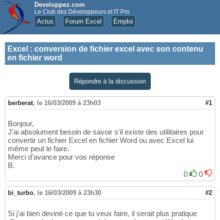
Developpez.com
Le Club des Développeurs et IT Pro
Actus
Forum Excel
Emploi
Excel
:
conversion de fichier excel avec son contenu
en fichier word
Répondre à la discussion
berberat
,
le 16/03/2009 à 23h03
#1
Bonjour,
J'ai absolument besoin de savoir s'il existe des utilitaires pour
convertir un fichier Excel en fichier Word ou avec Excel lui
même peut le faire.
Merci d'avance pour vos réponse
B.
0
0
bi_turbo
,
le 16/03/2009 à 23h30
#2
Si j'ai bien deviné ce que tu veux faire, il serait plus pratique