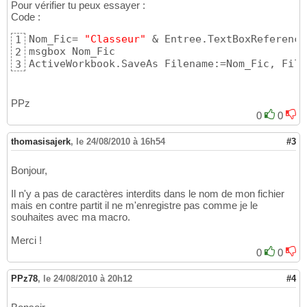
Pour vérifier tu peux essayer :
Code :
Nom_Fic= 
"Classeur"
 & Entree.TextBoxReference
1
msgbox Nom_Fic

2
ActiveWorkbook.SaveAs Filename:=Nom_Fic, File
3
PPz
0
0
thomasisajerk
,
le 24/08/2010 à 16h54
#3
Bonjour,
Il n'y a pas de caractères interdits dans le nom de mon fichier
mais en contre partit il ne m'enregistre pas comme je le
souhaites avec ma macro.
Merci !
0
0
PPz78
,
le 24/08/2010 à 20h12
#4