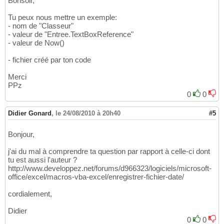
Bonsoir,
Tu peux nous mettre un exemple:
- nom de "Classeur"
- valeur de "Entree.TextBoxReference"
- valeur de Now()
- fichier créé par ton code
Merci
PPz
0
0
Didier Gonard
,
le 24/08/2010 à 20h40
#5
Bonjour,
j'ai du mal à comprendre ta question par rapport à celle-ci dont
tu est aussi l'auteur ?
http://www.developpez.net/forums/d966323/logiciels/microsoft-
office/excel/macros-vba-excel/enregistrer-fichier-date/
cordialement,
Didier
0
0