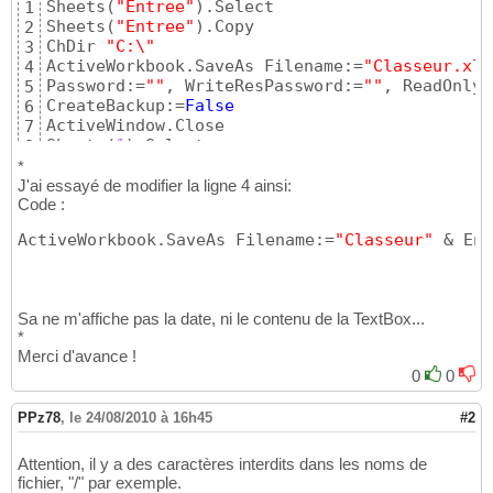
Sheets
(
"Entree"
)
.Select

1
Sheets
(
"Entree"
)
.Copy

2
ChDir 
"C:\"
3
ActiveWorkbook.SaveAs Filename:=
"Classeur.xls
4
Password:=
""
, WriteResPassword:=
""
, ReadOnlyR
5
CreateBackup:=
False
6
ActiveWindow.Close

7
Sheets
(
1
)
.Select
8
*
J'ai essayé de modifier la ligne 4 ainsi:
Code :
ActiveWorkbook.SaveAs Filename:=
"Classeur"
 & Ent
Sa ne m'affiche pas la date, ni le contenu de la TextBox...
*
Merci d'avance !
0
0
PPz78
,
le 24/08/2010 à 16h45
#2
Attention, il y a des caractères interdits dans les noms de
fichier, "/" par exemple.