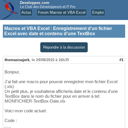
Developpez.com
Le Club des Développeurs et IT Pro
Actus
Forum Macros et VBA Excel
Emploi
Macros et VBA Excel
:
Enregistrement d'un fichier
Excel avec date et contenu d'une TextBox
Répondre à la discussion
thomasisajerk
,
le 24/08/2010 à 16h35
#1
Bonjour,
J'ai fait une macro pour pouvoir enregistrer mon fichier Excel
(.xls)
Un petit plus, je souhaiterai afficherla date et le contenu d'une
TextBox dans le nom du fichier pour en arriver à tel:
MONFICHIER-TextBox-Date.xls
Voici mon code actuel:
Code :