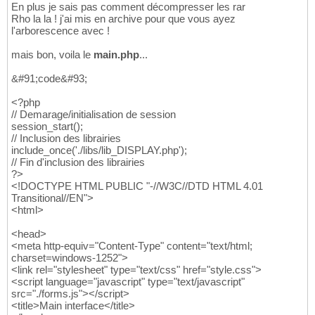
En plus je sais pas comment décompresser les rar
Rho la la ! j'ai mis en archive pour que vous ayez
l'arborescence avec !
mais bon, voila le
main.php
...
&#91;code&#93;
<?php
// Demarage/initialisation de session
session_start();
// Inclusion des librairies
include_once('./libs/lib_DISPLAY.php');
// Fin d'inclusion des librairies
?>
<!DOCTYPE HTML PUBLIC "-//W3C//DTD HTML 4.01
Transitional//EN">
<html>
<head>
<meta http-equiv="Content-Type" content="text/html;
charset=windows-1252">
<link rel="stylesheet" type="text/css" href="style.css">
<script language="javascript" type="text/javascript"
src="./forms.js"></script>
<title>Main interface</title>