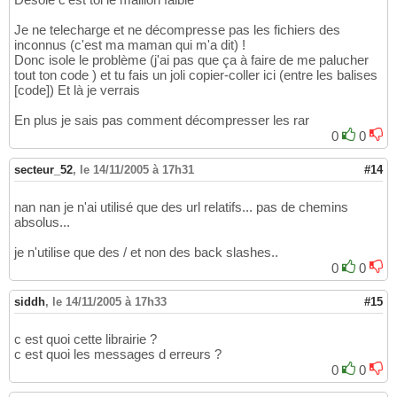
Je ne telecharge et ne décompresse pas les fichiers des
inconnus (c'est ma maman qui m'a dit) !
Donc isole le problème (j'ai pas que ça à faire de me palucher
tout ton code ) et tu fais un joli copier-coller ici (entre les balises
[code]) Et là je verrais
En plus je sais pas comment décompresser les rar
0
0
secteur_52
,
le 14/11/2005 à 17h31
#14
nan nan je n'ai utilisé que des url relatifs... pas de chemins
absolus...
je n'utilise que des / et non des back slashes..
0
0
siddh
,
le 14/11/2005 à 17h33
#15
c est quoi cette librairie ?
c est quoi les messages d erreurs ?
0
0