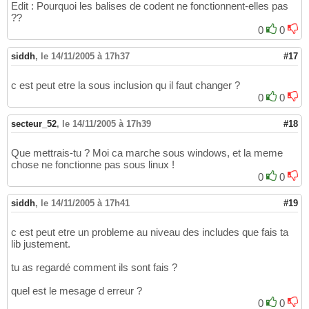
Edit : Pourquoi les balises de codent ne fonctionnent-elles pas
??
0
0
siddh
,
le 14/11/2005 à 17h37
#17
c est peut etre la sous inclusion qu il faut changer ?
0
0
secteur_52
,
le 14/11/2005 à 17h39
#18
Que mettrais-tu ? Moi ca marche sous windows, et la meme
chose ne fonctionne pas sous linux !
0
0
siddh
,
le 14/11/2005 à 17h41
#19
c est peut etre un probleme au niveau des includes que fais ta
lib justement.
tu as regardé comment ils sont fais ?
quel est le mesage d erreur ?
0
0