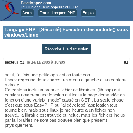
Developpez.com
Le Club des Développeurs et IT Pro
Actus
Forum Langage PHP
Emploi
Langage PHP
:
[Sécurité] Execution des include() sous
windows/Linux
Répondre à la discussion
secteur_52
,
le 14/11/2005 à 16h05
#1
salut, j'ai fais une petite application toute con...
l'index regroupe deux cadres, un menu a gauche et un contenu
a droite
Ce contenu inclu un premier fichier de librairies. (lib.php) qui
contient notament une fonction qui inclut la page demandée en
fonction d'une variabl "mode" passé en GET... La seule chose,
c'est que sous EasyPHP ou j'ai dévellopé l'application tout
tourne bien, mais sous linux je me heurte a un fichier non
trouvé...la librairie est trouvée et inclue, mais les fichiers inclus
par la librairies ne sont pas trouvée bien que présents
physiquement...