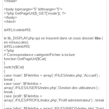
</head>
<body topmargin="5" leftmargin="5">
<?php GetPageUrl($_GET['mode']); ?>
</body>
</html>
&#91;/code&#93;
le lib_DISPLAY.php qui se trouvent dans un sous dossier
libs
(
en minuscules)
&#91;code&#93;
<?php
// Correspondance catégorie/Fichier à inclure
function GetPageUrl($Cat)
{
switch($Cat)
{
case 'main': $FileInfos = array('./FILES/index.php','Accueil') ;
break ;
case 'user': $FileInfos =
array('./FILES/USERS/index.php','Gestion des utilisateurs') ;
break ;
case 'profil': $FileInfos =
array('./FILES/PROFIL/index.php','Profil administrateur') ; break
;
case 'infos': $FileInfos = array('./FILES/INFOS/index.php','Suivi