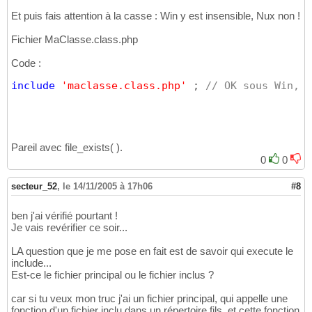
Et puis fais attention à la casse : Win y est insensible, Nux non !
Fichier MaClasse.class.php
Code :
include
'maclasse.class.php'
 ; 
// OK sous Win, K
Pareil avec file_exists( ).
0
0
secteur_52
,
le 14/11/2005 à 17h06
#8
ben j'ai vérifié pourtant !
Je vais revérifier ce soir...
LA question que je me pose en fait est de savoir qui execute le
include...
Est-ce le fichier principal ou le fichier inclus ?
car si tu veux mon truc j'ai un fichier principal, qui appelle une
fonction d'un fichier inclu dans un répertoire fils, et cette fonction