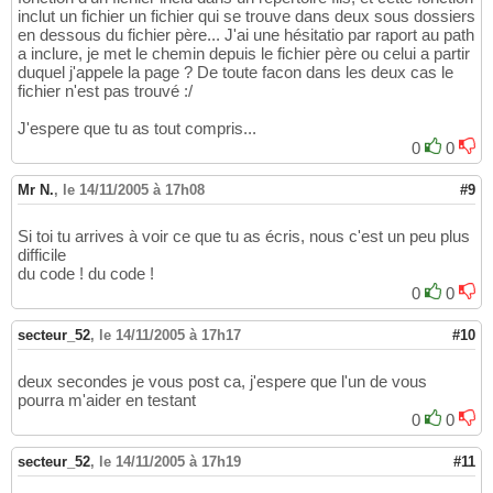
inclut un fichier un fichier qui se trouve dans deux sous dossiers
en dessous du fichier père... J'ai une hésitatio par raport au path
a inclure, je met le chemin depuis le fichier père ou celui a partir
duquel j'appele la page ? De toute facon dans les deux cas le
fichier n'est pas trouvé :/
J'espere que tu as tout compris...
0
0
Mr N.
,
le 14/11/2005 à 17h08
#9
Si toi tu arrives à voir ce que tu as écris, nous c'est un peu plus
difficile
du code ! du code !
0
0
secteur_52
,
le 14/11/2005 à 17h17
#10
deux secondes je vous post ca, j'espere que l'un de vous
pourra m'aider en testant
0
0
secteur_52
,
le 14/11/2005 à 17h19
#11