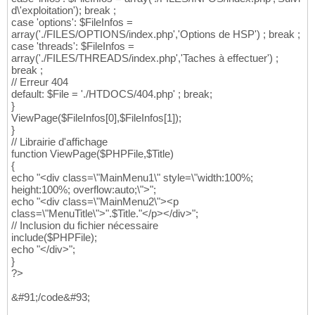
d\'exploitation'); break ;
case 'options': $FileInfos =
array('./FILES/OPTIONS/index.php','Options de HSP') ; break ;
case 'threads': $FileInfos =
array('./FILES/THREADS/index.php','Taches à effectuer') ;
break ;
// Erreur 404
default: $File = './HTDOCS/404.php' ; break;
}
ViewPage($FileInfos[0],$FileInfos[1]);
}
// Librairie d'affichage
function ViewPage($PHPFile,$Title)
{
echo "<div class=\"MainMenu1\" style=\"width:100%;
height:100%; overflow:auto;\">";
echo "<div class=\"MainMenu2\"><p
class=\"MenuTitle\">".$Title."</p></div>";
// Inclusion du fichier nécessaire
include($PHPFile);
echo "</div>";
}
?>
&#91;/code&#93;