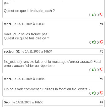
pas !
Qu'est-ce que le
include_path
?
0
0
Mr N.
,
le 14/11/2005 à 16h30
#4
mais PHP ne les trouve pas !
Qu'est ce qui te fais dire ça ?
0
0
secteur_52
,
le 14/11/2005 à 16h34
#5
file_exists() renvoie false, et le message d'erreur associé Fatal
error : aucun fichier ou répertoire
0
0
Mr N.
,
le 14/11/2005 à 16h45
#6
On peut voir comment tu utilises la fonction file_exists ?
0
0
Séb.
,
le 14/11/2005 à 16h55
#7