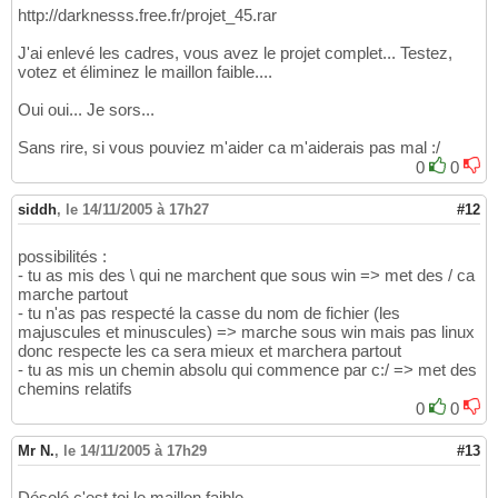
http://darknesss.free.fr/projet_45.rar
J'ai enlevé les cadres, vous avez le projet complet... Testez,
votez et éliminez le maillon faible....
Oui oui... Je sors...
Sans rire, si vous pouviez m'aider ca m'aiderais pas mal :/
0
0
siddh
,
le 14/11/2005 à 17h27
#12
possibilités :
- tu as mis des \ qui ne marchent que sous win => met des / ca
marche partout
- tu n'as pas respecté la casse du nom de fichier (les
majuscules et minuscules) => marche sous win mais pas linux
donc respecte les ca sera mieux et marchera partout
- tu as mis un chemin absolu qui commence par c:/ => met des
chemins relatifs
0
0
Mr N.
,
le 14/11/2005 à 17h29
#13
Désolé c'est toi le maillon faible