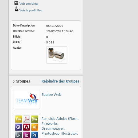
Voir son blog
Voir le profil Pro
Date d'inscription
05/11/2005
Dernière activité
19/02/2021
10h40
Billets
0
Points
5 011
Avatar
5
Groupes
Rejoindre des groupes
Equipe Web
Fan club Adobe (Flash,
Fireworks,
Dreamweaver,
Photoshop, Illustrator,