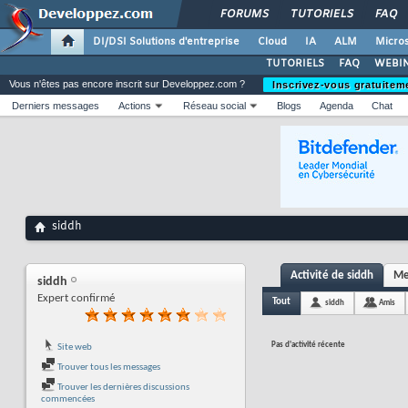
FORUMS
TUTORIELS
FAQ
DI/DSI Solutions d'entreprise
Cloud
IA
ALM
Micros
TUTORIELS
FAQ
WEBIN
Vous n'êtes pas encore inscrit sur Developpez.com ?
Inscrivez-vous gratuitem
Derniers messages
Actions
Réseau social
Blogs
Agenda
Chat
siddh
Activité de siddh
Me
siddh
Expert confirmé
Tout
siddh
Amis
Pas d'activité récente
Site web
Trouver tous les messages
Trouver les dernières discussions
commencées