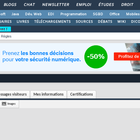
BLOGS
CHAT
NEWSLETTER
EMPLOI
ÉTUDES
DROIT
oft
Java
Dév. Web
EDI
Programmation
SGBD
Office
Mobiles
AIRES
LIVRES
TÉLÉCHARGEMENTS
SOURCES
DÉBATS
WIKI
DIC
ent !
Règles
ssages visiteurs
Mes informations
Certifications
Images