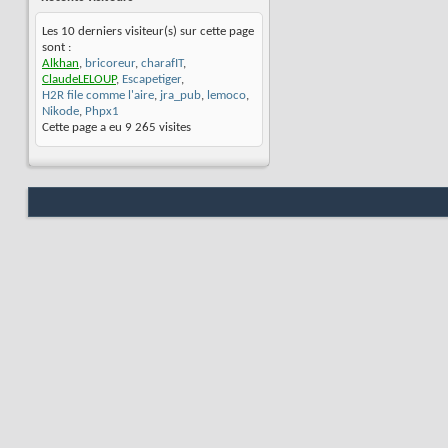
Les 10 derniers visiteur(s) sur cette page
sont :
Alkhan
,
bricoreur
,
charafIT
,
ClaudeLELOUP
,
Escapetiger
,
H2R file comme l'aire
,
jra_pub
,
lemoco
,
Nikode
,
Phpx1
Cette page a eu
9 265
visites