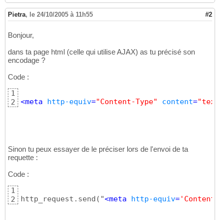
Pietra
,
le 24/10/2005 à 11h55
#2
Bonjour,
dans ta page html (celle qui utilise AJAX) as tu précisé son
encodage ?
Code :
1
<meta 
http-equiv
=
"Content-Type"
content
=
"text
2
Sinon tu peux essayer de le préciser lors de l'envoi de ta
requette :
Code :
1
http_request.send("
<meta 
http-equiv
=
'Content-
2