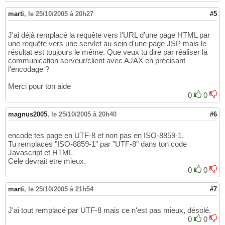
marti
,
le 25/10/2005 à 20h27
#5
J'ai déjà remplacé la requête vers l'URL d'une page HTML par
une requête vers une servlet au sein d'une page JSP mais le
résultat est toujours le même. Que veux tu dire par réaliser la
communication serveur/client avec AJAX en précisant
l'encodage ?
Merci pour ton aide
0
0
magnus2005
,
le 25/10/2005 à 20h40
#6
encode tes page en UTF-8 et non pas en ISO-8859-1.
Tu remplaces "ISO-8859-1" par "UTF-8" dans ton code
Javascript et HTML
Cele devrait etre mieux.
0
0
marti
,
le 25/10/2005 à 21h54
#7
J'ai tout remplacé par UTF-8 mais ce n'est pas mieux, désolé.
0
0