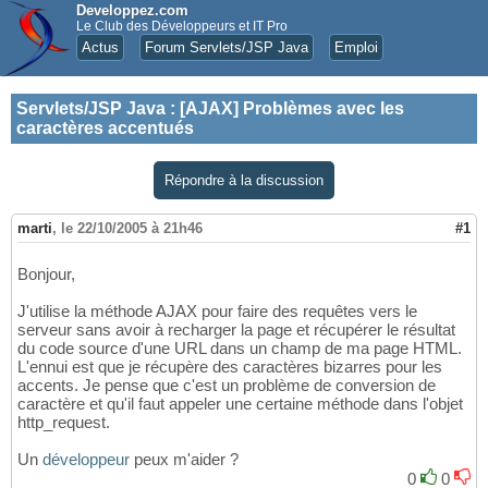
Developpez.com
Le Club des Développeurs et IT Pro
Actus
Forum Servlets/JSP Java
Emploi
Servlets/JSP Java
:
[AJAX] Problèmes avec les
caractères accentués
Répondre à la discussion
marti
,
le 22/10/2005 à 21h46
#1
Bonjour,
J'utilise la méthode AJAX pour faire des requêtes vers le
serveur sans avoir à recharger la page et récupérer le résultat
du code source d'une URL dans un champ de ma page HTML.
L'ennui est que je récupère des caractères bizarres pour les
accents. Je pense que c'est un problème de conversion de
caractère et qu'il faut appeler une certaine méthode dans l'objet
http_request.
Un
développeur
peux m'aider ?
0
0