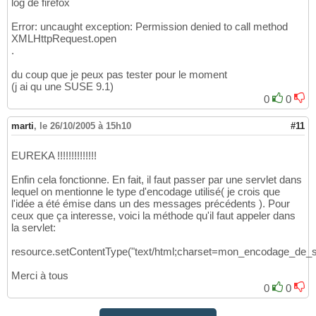
log de firefox
Error: uncaught exception: Permission denied to call method
XMLHttpRequest.open
.
du coup que je peux pas tester pour le moment
(j ai qu une SUSE 9.1)
0
0
marti
,
le 26/10/2005 à 15h10
#11
EUREKA !!!!!!!!!!!!!!
Enfin cela fonctionne. En fait, il faut passer par une servlet dans
lequel on mentionne le type d'encodage utilisé( je crois que
l'idée a été émise dans un des messages précédents ). Pour
ceux que ça interesse, voici la méthode qu'il faut appeler dans
la servlet:
resource.setContentType("text/html;charset=mon_encodage_de_so
Merci à tous
0
0