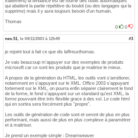
traitement) la tendance est de fournir des outils automatiques
qui abattent la partie répétitive du boulot (ou des langages qui la
supprime) mais il y aura toujours besoin d'un humain.
Thomas
0
0
neo.51
,
le 04/11/2003 à 12h49
#3
je rejoint tout à fait ce que dis laffreuxthomas.
Je vais beaucoup m'appuyer sur des exemples de produits
microsoft car ce sont les produits que je maitrise le mieux.
A propos de la génération du HTML, les outils vont s'améliorer,
notamment en s'appuyant sur le XML. Office 2003 s'appuyant
fortement sur le XML, on pourra enfin séparer clairement le fond
de la forme, le fond s'appuyant sur un standard qu'est XML, la
forme pouvvant être trés flexible grace à des xsl. Le code html
qui en sortira sera forcément plus "propre".
Les outils de génération de code sont et seront de plus en plus
performant, mais aussi de plus en plus complexe à paramètrer
et à maitriser.
Je prend un exemple simple : Dreamweaver