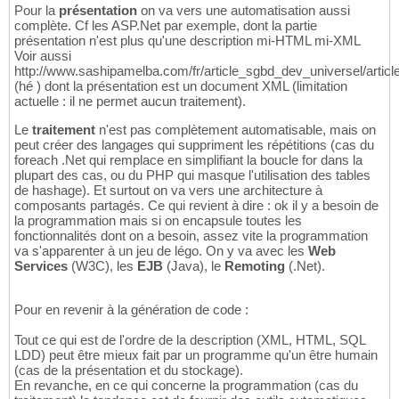
Pour la
présentation
on va vers une automatisation aussi
complète. Cf les ASP.Net par exemple, dont la partie
présentation n'est plus qu'une description mi-HTML mi-XML
Voir aussi
http://www.sashipamelba.com/fr/article_sgbd_dev_universel/artic
(hé ) dont la présentation est un document XML (limitation
actuelle : il ne permet aucun traitement).
Le
traitement
n'est pas complètement automatisable, mais on
peut créer des langages qui suppriment les répétitions (cas du
foreach .Net qui remplace en simplifiant la boucle for dans la
plupart des cas, ou du PHP qui masque l'utilisation des tables
de hashage). Et surtout on va vers une architecture à
composants partagés. Ce qui revient à dire : ok il y a besoin de
la programmation mais si on encapsule toutes les
fonctionnalités dont on a besoin, assez vite la programmation
va s'apparenter à un jeu de légo. On y va avec les
Web
Services
(W3C), les
EJB
(Java), le
Remoting
(.Net).
Pour en revenir à la génération de code :
Tout ce qui est de l'ordre de la description (XML, HTML, SQL
LDD) peut être mieux fait par un programme qu'un être humain
(cas de la présentation et du stockage).
En revanche, en ce qui concerne la programmation (cas du