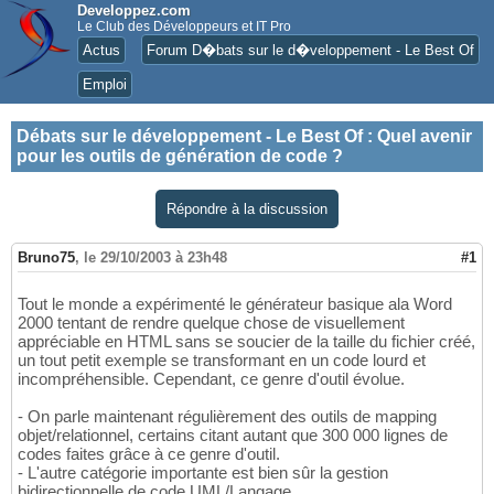
Developpez.com
Le Club des Développeurs et IT Pro
Actus
Forum D�bats sur le d�veloppement - Le Best Of
Emploi
Débats sur le développement - Le Best Of
:
Quel avenir
pour les outils de génération de code ?
Répondre à la discussion
Bruno75
,
le 29/10/2003 à 23h48
#1
Tout le monde a expérimenté le générateur basique ala Word
2000 tentant de rendre quelque chose de visuellement
appréciable en HTML sans se soucier de la taille du fichier créé,
un tout petit exemple se transformant en un code lourd et
incompréhensible. Cependant, ce genre d'outil évolue.
- On parle maintenant régulièrement des outils de mapping
objet/relationnel, certains citant autant que 300 000 lignes de
codes faites grâce à ce genre d'outil.
- L'autre catégorie importante est bien sûr la gestion
bidirectionnelle de code UML/Langage.