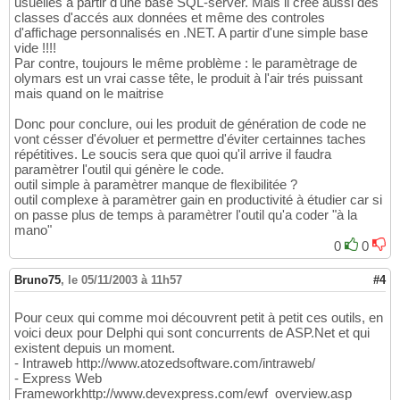
usuelles à partir d'une base SQL-server. Mais il crée aussi des
classes d'accés aux données et même des controles
d'affichage personnalisés en .NET. A partir d'une simple base
vide !!!!
Par contre, toujours le même problème : le paramètrage de
olymars est un vrai casse tête, le produit à l'air trés puissant
mais quand on le maitrise
Donc pour conclure, oui les produit de génération de code ne
vont césser d'évoluer et permettre d'éviter certainnes taches
répétitives. Le soucis sera que quoi qu'il arrive il faudra
paramètrer l'outil qui génère le code.
outil simple à paramètrer manque de flexibilitée ?
outil complexe à paramètrer gain en productivité à étudier car si
on passe plus de temps à paramètrer l'outil qu'a coder "à la
mano"
0
0
Bruno75
,
le 05/11/2003 à 11h57
#4
Pour ceux qui comme moi découvrent petit à petit ces outils, en
voici deux pour Delphi qui sont concurrents de ASP.Net et qui
existent depuis un moment.
- Intraweb http://www.atozedsoftware.com/intraweb/
- Express Web
Frameworkhttp://www.devexpress.com/ewf_overview.asp