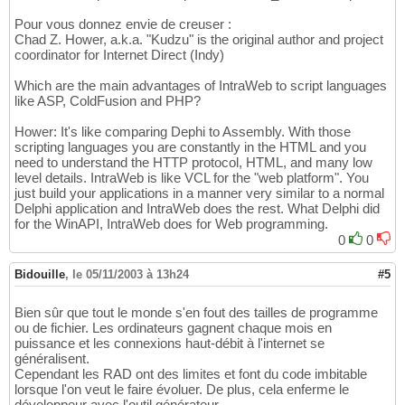
Pour vous donnez envie de creuser :
Chad Z. Hower, a.k.a. "Kudzu" is the original author and project
coordinator for Internet Direct (Indy)
Which are the main advantages of IntraWeb to script languages
like ASP, ColdFusion and PHP?
Hower: It's like comparing Dephi to Assembly. With those
scripting languages you are constantly in the HTML and you
need to understand the HTTP protocol, HTML, and many low
level details. IntraWeb is like VCL for the "web platform". You
just build your applications in a manner very similar to a normal
Delphi application and IntraWeb does the rest. What Delphi did
for the WinAPI, IntraWeb does for Web programming.
0
0
Bidouille
,
le 05/11/2003 à 13h24
#5
Bien sûr que tout le monde s'en fout des tailles de programme
ou de fichier. Les ordinateurs gagnent chaque mois en
puissance et les connexions haut-débit à l'internet se
généralisent.
Cependant les RAD ont des limites et font du code imbitable
lorsque l'on veut le faire évoluer. De plus, cela enferme le
développeur avec l'outil générateur.