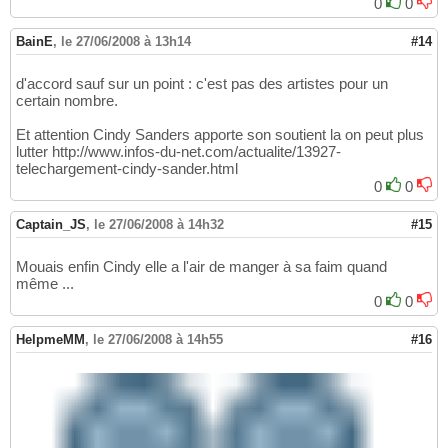
0
0
BainE
,
le 27/06/2008 à 13h14
#14
d'accord sauf sur un point : c'est pas des artistes pour un
certain nombre.
Et attention Cindy Sanders apporte son soutient la on peut plus
lutter http://www.infos-du-net.com/actualite/13927-
telechargement-cindy-sander.html
0
0
Captain_JS
,
le 27/06/2008 à 14h32
#15
Mouais enfin Cindy elle a l'air de manger à sa faim quand
même ...
0
0
HelpmeMM
,
le 27/06/2008 à 14h55
#16