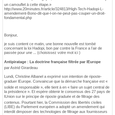
un camouflet à cette étape.»
http://www.20minutes.fr/article/324813/High-Tech-Hadopi-L-
amendement-Bono-dit-que-l-on-ne-peut-pas-couper-un-droit-
fondamental.php
Bonjour,
je suis content ce matin, une bonne nouvelle est tombé
concernant la loi Hadopi, bon par contre la France a l'air de
passée pour une ... (choisissez votre mot ici )
Antipiratage : La doctrine française filtrée par lEurope
par Astrid Girardeau
Lundi, Christine Albanel a exprimé son intention de riposte-
graduer lEurope. Convaincue que la démarche française est «
solide et responsable », elle tient à en « faire un sujet central de
la présidence ». Et espère obtenir le consensus des 27 pays de
lUnion sur le principe de riposte graduée et de filtrage des
contenus. Pourtant hier, la Commission des libertés civiles
(LIBE) du Parlement européen a adopté un amendement qui
interdit dimposer des technologies de filtrage aux fournisseurs