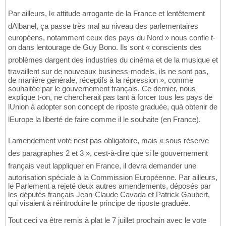
Par ailleurs, l« attitude arrogante de la France et lentêtement
dAlbanel, ça passe très mal au niveau des parlementaires
européens, notamment ceux des pays du Nord » nous confie t-
on dans lentourage de Guy Bono. Ils sont « conscients des
problèmes dargent des industries du cinéma et de la musique et
travaillent sur de nouveaux business-models, ils ne sont pas,
de manière générale, réceptifs à la répression », comme
souhaitée par le gouvernement français. Ce dernier, nous
explique t-on, ne chercherait pas tant à forcer tous les pays de
lUnion à adopter son concept de riposte graduée, quà obtenir de
lEurope la liberté de faire comme il le souhaite (en France).
Lamendement voté nest pas obligatoire, mais « sous réserve
des paragraphes 2 et 3 », cest-à-dire que si le gouvernement
français veut lappliquer en France, il devra demander une
autorisation spéciale à la Commission Européenne. Par ailleurs,
le Parlement a rejeté deux autres amendements, déposés par
les députés français Jean-Claude Cavada et Patrick Gaubert,
qui visaient à réintroduire le principe de riposte graduée.
Tout ceci va être remis à plat le 7 juillet prochain avec le vote