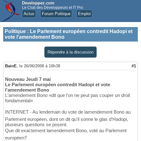
Developpez.com
Le Club des Développeurs et IT Pro
Actus
Forum Politique
Emploi
Politique
:
Le Parlement européen contredit Hadopi et
vote l'amendement Bono
Répondre à la discussion
BainE
,
le 26/06/2008 à 10h38
#1
Nouveau
Jeudi 7 mai
Le Parlement européen contredit Hadopi et vote
l'amendement Bono
L'amendement Bono «dit que l'on ne peut pas couper un droit
fondamental»
INTERNET - Au lendemain du vote de lamendement Bono au
Parlement européen, dont on dit qu'il sonne le glas d'Hadopi,
plusieurs questions se posent.
Que dit exactement lamendement Bono, voté au Parlement
européen?