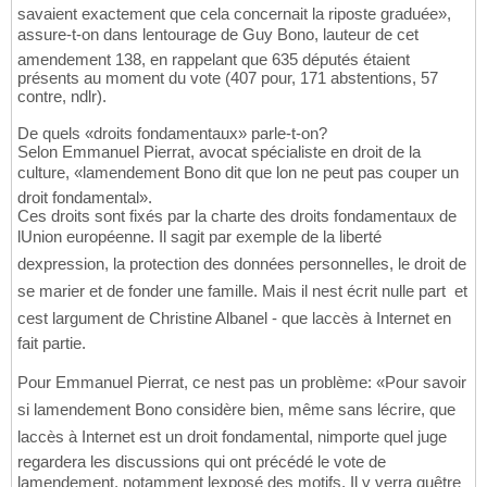
savaient exactement que cela concernait la riposte graduée»,
assure-t-on dans lentourage de Guy Bono, lauteur de cet
amendement 138, en rappelant que 635 députés étaient
présents au moment du vote (407 pour, 171 abstentions, 57
contre, ndlr).
De quels «droits fondamentaux» parle-t-on?
Selon Emmanuel Pierrat, avocat spécialiste en droit de la
culture, «lamendement Bono dit que lon ne peut pas couper un
droit fondamental».
Ces droits sont fixés par la charte des droits fondamentaux de
lUnion européenne. Il sagit par exemple de la liberté
dexpression, la protection des données personnelles, le droit de
se marier et de fonder une famille. Mais il nest écrit nulle part  et
cest largument de Christine Albanel - que laccès à Internet en
fait partie.
Pour Emmanuel Pierrat, ce nest pas un problème: «Pour savoir
si lamendement Bono considère bien, même sans lécrire, que
laccès à Internet est un droit fondamental, nimporte quel juge
regardera les discussions qui ont précédé le vote de
lamendement, notamment lexposé des motifs. Il y verra quêtre