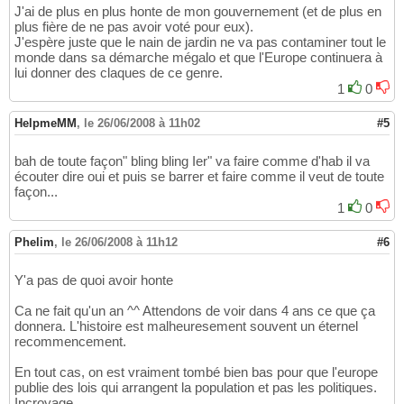
J'ai de plus en plus honte de mon gouvernement (et de plus en
plus fière de ne pas avoir voté pour eux).
J'espère juste que le nain de jardin ne va pas contaminer tout le
monde dans sa démarche mégalo et que l'Europe continuera à
lui donner des claques de ce genre.
1
0
HelpmeMM
,
le 26/06/2008 à 11h02
#5
bah de toute façon" bling bling Ier" va faire comme d'hab il va
écouter dire oui et puis se barrer et faire comme il veut de toute
façon...
1
0
Phelim
,
le 26/06/2008 à 11h12
#6
Y'a pas de quoi avoir honte
Ca ne fait qu'un an ^^ Attendons de voir dans 4 ans ce que ça
donnera. L'histoire est malheuresement souvent un éternel
recommencement.
En tout cas, on est vraiment tombé bien bas pour que l'europe
publie des lois qui arrangent la population et pas les politiques.
Incroyage