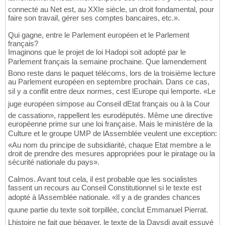
connecté au Net est, au XXIe siècle, un droit fondamental, pour
faire son travail, gérer ses comptes bancaires, etc.».
Qui gagne, entre le Parlement européen et le Parlement
français?
Imaginons que le projet de loi Hadopi soit adopté par le
Parlement français la semaine prochaine. Que lamendement
Bono reste dans le paquet télécoms, lors de la troisième lecture
au Parlement européen en septembre prochain. Dans ce cas,
sil y a conflit entre deux normes, cest lEurope qui lemporte. «Le
juge européen simpose au Conseil dEtat français ou à la Cour
de cassation», rappellent les eurodéputés. Même une directive
européenne prime sur une loi française. Mais le ministère de la
Culture et le groupe UMP de lAssemblée veulent une exception:
«Au nom du principe de subsidiarité, chaque Etat membre a le
droit de prendre des mesures appropriées pour le piratage ou la
sécurité nationale du pays».
Calmos. Avant tout cela, il est probable que les socialistes
fassent un recours au Conseil Constitutionnel si le texte est
adopté à lAssemblée nationale. «Il y a de grandes chances
quune partie du texte soit torpillée, conclut Emmanuel Pierrat.
Lhistoire ne fait que bégayer, le texte de la Davsdi avait essuyé