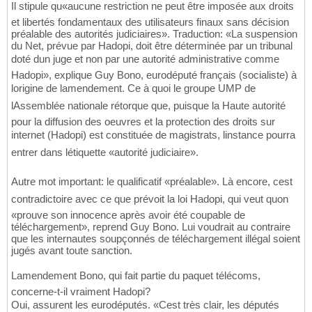
Il stipule qu«aucune restriction ne peut être imposée aux droits
et libertés fondamentaux des utilisateurs finaux sans décision
préalable des autorités judiciaires». Traduction: «La suspension
du Net, prévue par Hadopi, doit être déterminée par un tribunal
doté dun juge et non par une autorité administrative comme
Hadopi», explique Guy Bono, eurodéputé français (socialiste) à
lorigine de lamendement. Ce à quoi le groupe UMP de
lAssemblée nationale rétorque que, puisque la Haute autorité
pour la diffusion des oeuvres et la protection des droits sur
internet (Hadopi) est constituée de magistrats, linstance pourra
entrer dans létiquette «autorité judiciaire».
Autre mot important: le qualificatif «préalable». Là encore, cest
contradictoire avec ce que prévoit la loi Hadopi, qui veut quon
«prouve son innocence après avoir été coupable de
téléchargement», reprend Guy Bono. Lui voudrait au contraire
que les internautes soupçonnés de téléchargement illégal soient
jugés avant toute sanction.
Lamendement Bono, qui fait partie du paquet télécoms,
concerne-t-il vraiment Hadopi?
Oui, assurent les eurodéputés. «Cest très clair, les députés