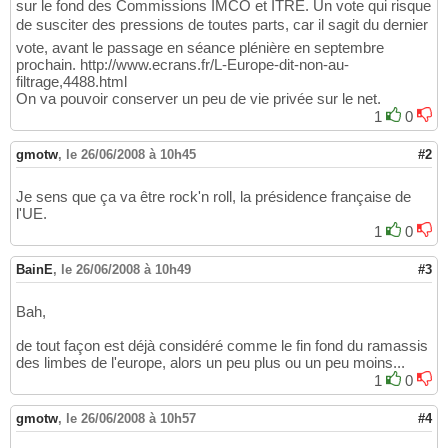
sur le fond des Commissions IMCO et ITRE. Un vote qui risque
de susciter des pressions de toutes parts, car il sagit du dernier
vote, avant le passage en séance plénière en septembre
prochain. http://www.ecrans.fr/L-Europe-dit-non-au-
filtrage,4488.html
On va pouvoir conserver un peu de vie privée sur le net.
1
0
gmotw
,
le 26/06/2008 à 10h45
#2
Je sens que ça va être rock'n roll, la présidence française de
l'UE.
1
0
BainE
,
le 26/06/2008 à 10h49
#3
Bah,
de tout façon est déjà considéré comme le fin fond du ramassis
des limbes de l'europe, alors un peu plus ou un peu moins...
1
0
gmotw
,
le 26/06/2008 à 10h57
#4