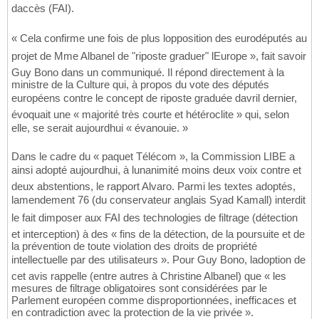
daccès (FAI).
« Cela confirme une fois de plus lopposition des eurodéputés au
projet de Mme Albanel de "riposte graduer" lEurope », fait savoir
Guy Bono dans un communiqué. Il répond directement à la
ministre de la Culture qui, à propos du vote des députés
européens contre le concept de riposte graduée davril dernier,
évoquait une « majorité très courte et hétéroclite » qui, selon
elle, se serait aujourdhui « évanouie. »
Dans le cadre du « paquet Télécom », la Commission LIBE a
ainsi adopté aujourdhui, à lunanimité moins deux voix contre et
deux abstentions, le rapport Alvaro. Parmi les textes adoptés,
lamendement 76 (du conservateur anglais Syad Kamall) interdit
le fait dimposer aux FAI des technologies de filtrage (détection
et interception) à des « fins de la détection, de la poursuite et de
la prévention de toute violation des droits de propriété
intellectuelle par des utilisateurs ». Pour Guy Bono, ladoption de
cet avis rappelle (entre autres à Christine Albanel) que « les
mesures de filtrage obligatoires sont considérées par le
Parlement européen comme disproportionnées, inefficaces et
en contradiction avec la protection de la vie privée ».