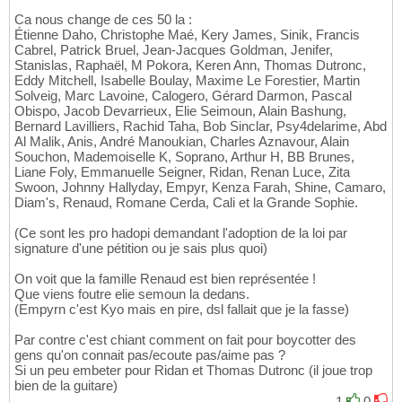
Ca nous change de ces 50 la :
Étienne Daho, Christophe Maé, Kery James, Sinik, Francis
Cabrel, Patrick Bruel, Jean-Jacques Goldman, Jenifer,
Stanislas, Raphaël, M Pokora, Keren Ann, Thomas Dutronc,
Eddy Mitchell, Isabelle Boulay, Maxime Le Forestier, Martin
Solveig, Marc Lavoine, Calogero, Gérard Darmon, Pascal
Obispo, Jacob Devarrieux, Elie Seimoun, Alain Bashung,
Bernard Lavilliers, Rachid Taha, Bob Sinclar, Psy4delarime, Abd
Al Malik, Anis, André Manoukian, Charles Aznavour, Alain
Souchon, Mademoiselle K, Soprano, Arthur H, BB Brunes,
Liane Foly, Emmanuelle Seigner, Ridan, Renan Luce, Zita
Swoon, Johnny Hallyday, Empyr, Kenza Farah, Shine, Camaro,
Diam's, Renaud, Romane Cerda, Cali et la Grande Sophie.
(Ce sont les pro hadopi demandant l'adoption de la loi par
signature d'une pétition ou je sais plus quoi)
On voit que la famille Renaud est bien représentée !
Que viens foutre elie semoun la dedans.
(Empyrn c'est Kyo mais en pire, dsl fallait que je la fasse)
Par contre c'est chiant comment on fait pour boycotter des
gens qu'on connait pas/ecoute pas/aime pas ?
Si un peu embeter pour Ridan et Thomas Dutronc (il joue trop
bien de la guitare)
1
0