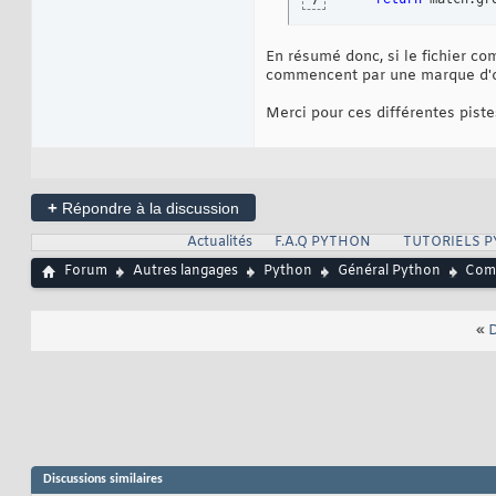
7
En résumé donc, si le fichier com
commencent par une marque d'ordr
Merci pour ces différentes piste
+
Répondre à la discussion
Actualités
F.A.Q PYTHON
TUTORIELS 
Forum
Autres langages
Python
Général Python
Comm
«
D
Discussions similaires