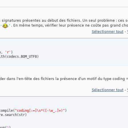
s signatures présentes au début des fichiers. Un seul problème : ces
. En même temps, vérifier leur présence ne coûte pas grand ch
Sélectionner tout
-
e, 
'r'
)
ith
(
codecs.BOM_UTF8
)
der dans l'en-tête des fichiers la présence d'un motif du type coding 
Sélectionner tout
-
compile
(
"coding[:=]\s*([-\w_.]+)"
)
re.search
(
str
)
oup
(
1
)