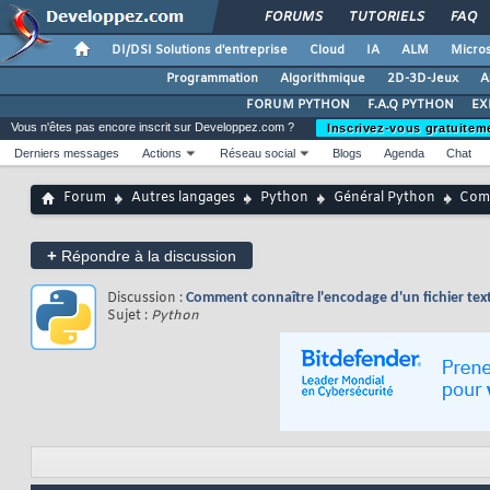
FORUMS
TUTORIELS
FAQ
DI/DSI Solutions d'entreprise
Cloud
IA
ALM
Micros
Programmation
Algorithmique
2D-3D-Jeux
A
FORUM PYTHON
F.A.Q PYTHON
EX
Vous n'êtes pas encore inscrit sur Developpez.com ?
Inscrivez-vous gratuitem
Derniers messages
Actions
Réseau social
Blogs
Agenda
Chat
Forum
Autres langages
Python
Général Python
Comm
+
Répondre à la discussion
Discussion :
Comment connaître l'encodage d'un fichier tex
Sujet :
Python