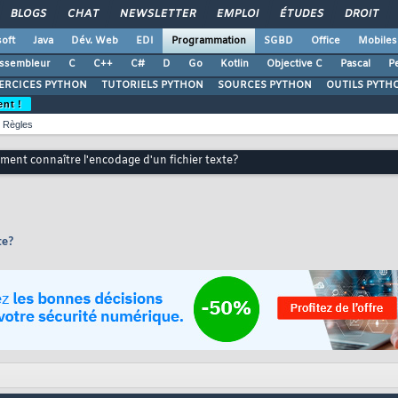
BLOGS
CHAT
NEWSLETTER
EMPLOI
ÉTUDES
DROIT
oft
Java
Dév. Web
EDI
Programmation
SGBD
Office
Mobiles
ssembleur
C
C++
C#
D
Go
Kotlin
Objective C
Pascal
Pe
ERCICES PYTHON
TUTORIELS PYTHON
SOURCES PYTHON
OUTILS PYTH
ent !
Règles
ent connaître l'encodage d'un fichier texte?
te?