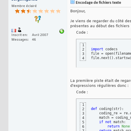
Encodage de fichiers texte
Membre éclairé
Bonjour,
Je viens de regarder du côté de
présentes au début des fichiers
Code :
Inscrit en
Avril 2007
Messages
46
1
import
 codecs

2
file = open
(
filenam
3
file.next
(
)
.startsw
4
La première piste était de regar
d'expressions régulières donc :
Code :
1
def
 coding
(
str
)
:

2
    coding_re = re.
3
    match = coding_
4
if
not
 match:

5
return
None
6
return
 match.gr