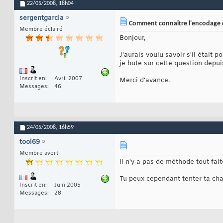
22/05/2008,
18h04
sergentgarcia
Comment connaître l'encodage d'
Membre éclairé
Bonjour,
J'aurais voulu savoir s'il était 
je bute sur cette question depui
Inscrit en
Avril 2007
Merci d'avance.
Messages
46
24/05/2008,
16h59
tool69
Membre averti
Il n'y a pas de méthode tout fait
Tu peux cependant tenter ta cha
Inscrit en
Juin 2005
Messages
28