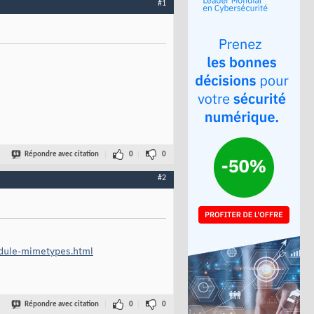
#1
Répondre avec citation
0
0
#2
odule-mimetypes.html
Répondre avec citation
0
0