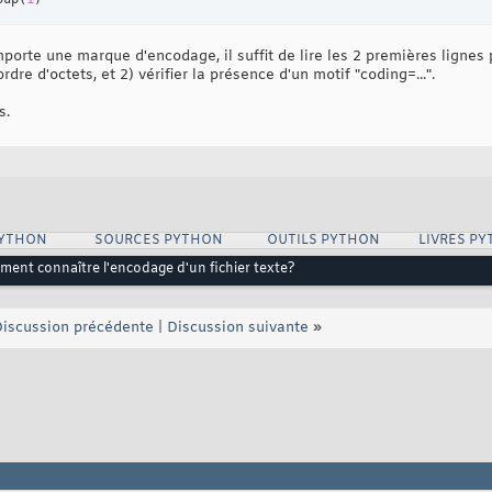
porte une marque d'encodage, il suffit de lire les 2 premières lignes p
e d'octets, et 2) vérifier la présence d'un motif "coding=...".
s.
PYTHON
SOURCES PYTHON
OUTILS PYTHON
LIVRES P
ent connaître l'encodage d'un fichier texte?
iscussion précédente
|
Discussion suivante
»