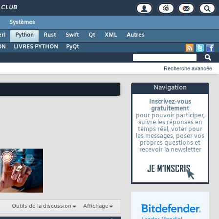
CLUB
Systèmes
rl
Python
Rust
Swift
Qt
XML
Autres
ON
LIVRES PYTHON
PyQt
Recherche avancée
Navigation
Inscrivez-vous
gratuitement
pour pouvoir participer,
suivre les réponses en
temps réel, voter pour
les messages, poser vos
propres questions et
recevoir la newsletter
Outils de la discussion
Affichage