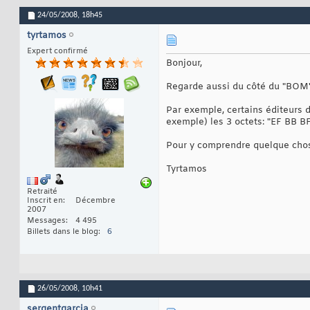
24/05/2008,
18h45
tyrtamos
Expert confirmé
Bonjour,
Regarde aussi du côté du "BOM"
Par exemple, certains éditeurs 
exemple) les 3 octets: "EF BB BF
Pour y comprendre quelque chose,
Tyrtamos
Retraité
Inscrit en
Décembre
2007
Messages
4 495
Billets dans le blog
6
26/05/2008,
10h41
sergentgarcia