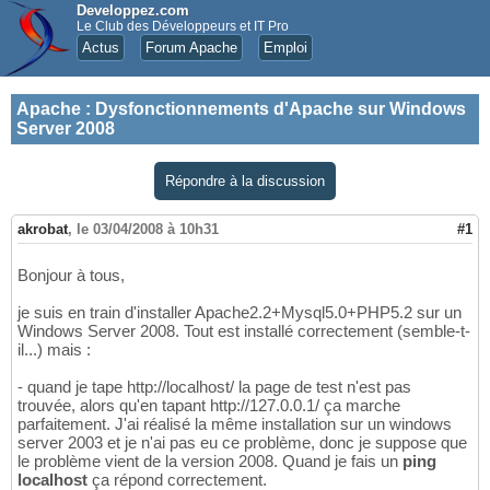
Developpez.com
Le Club des Développeurs et IT Pro
Actus
Forum Apache
Emploi
Apache
:
Dysfonctionnements d'Apache sur Windows
Server 2008
Répondre à la discussion
akrobat
,
le 03/04/2008 à 10h31
#1
Bonjour à tous,
je suis en train d'installer Apache2.2+Mysql5.0+PHP5.2 sur un
Windows Server 2008. Tout est installé correctement (semble-t-
il...) mais :
- quand je tape http://localhost/ la page de test n'est pas
trouvée, alors qu'en tapant http://127.0.0.1/ ça marche
parfaitement. J'ai réalisé la même installation sur un windows
server 2003 et je n'ai pas eu ce problème, donc je suppose que
le problème vient de la version 2008. Quand je fais un
ping
localhost
ça répond correctement.