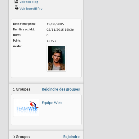
Voir son blog
Voir le profil Pro
Date d'inscription
12/08/2005
Dernière activité
02/11/2015
16h36
Billets
0
Points
12 977
Avatar
1
Groupes
Rejoindre des groupes
Equipe Web
0
Groupes
Rejoindre