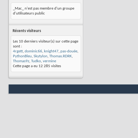
_Mac_ n'est pas membre d'un groupe
d'utilisateurs public
Récents visiteurs
Les 10 derniers visiteur(s) sur cette page
sont :
4rgett
,
dominic66
,
knight47
,
pas-douée
,
PythonBleu
,
Skytylon
,
Thomas.RDRK
,
Thomas9z
,
Tudko
,
vermine
Cette page a eu
12 285
visites