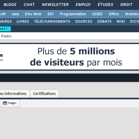
BLOGS
CHAT
NEWSLETTER
EMPLOI
ÉTUDES
DROIT
oft
Java
Dév. Web
EDI
Programmation
SGBD
Office
Mobiles
AIRES
LIVRES
TÉLÉCHARGEMENTS
SOURCES
DÉBATS
WIKI
DIC
ent !
Règles
es informations
Certifications
Images