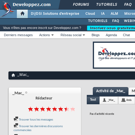
FORUMS
TUTORIELS
FAQ
DI/DSI Solutions d'entreprise
Cloud
IA
ALM
Micros
TUTORIELS
FAQ
WEBIN
Vous n'êtes pas encore inscrit sur Developpez.com ?
Inscrivez-vous gratuitem
Derniers messages
Actions
Réseau social
Blogs
Agenda
Chat
_Mac_
Activité de _Mac_
M
_Mac_
Rédacteur
Tout
_Mac_
Amis
Pas d'activité récente
Trouver tous les messages
Trouver les dernières discussions
commencées