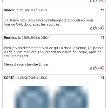
0
0
Driden
,
le 24/08/2003 à 23h29
#3
J'ai touvé http://sourceforge.net/projects/autodefrag/ sous
licence GPL donc avec les sources.
0
0
Emerica
,
le 24/08/2003 à 23h34
#4
Bien je vais directement voir ce qu'il a dans le ventre, j'ai jamais
vu de quelle manière il s'y prenait pour faire de l'ordre, mais ca
être intéressant
Merci d'avoir cherché Driden
0
0
KORTA
,
le 25/08/2003 à 11h31
#5