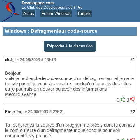
Developpez.com
Le Club des Développeurs et IT Pro
Actus
Forum Windows
Emploi
Windows
:
Defragmenteur code-source
Répondre à la discussion
ak-k
,
le 24/08/2003 à 13h13
#1
Bonjour,
voila je recherche le code-source d'un defragmenteur et je ne le
trouve pas et je voudrais savoir si quelqu'un connais des sites
ou je pourrais en trouver ou avoir des informations
Merci d'avance
0
0
Emerica
,
le 24/08/2003 à 23h21
#2
Tu recherches la source d'un programme précis dont tu connais
le nom ou jsute d'un défragmenteur quelconque pour voir
comment il s'y prend ?