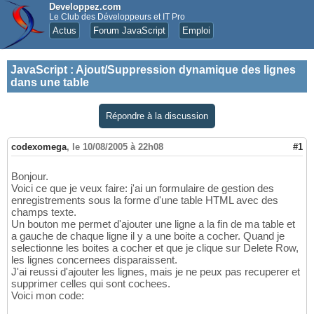
Developpez.com
Le Club des Développeurs et IT Pro
Actus
Forum JavaScript
Emploi
JavaScript
:
Ajout/Suppression dynamique des lignes
dans une table
Répondre à la discussion
codexomega
,
le 10/08/2005 à 22h08
#1
Bonjour.
Voici ce que je veux faire: j'ai un formulaire de gestion des
enregistrements sous la forme d'une table HTML avec des
champs texte.
Un bouton me permet d'ajouter une ligne a la fin de ma table et
a gauche de chaque ligne il y a une boite a cocher. Quand je
selectionne les boites a cocher et que je clique sur Delete Row,
les lignes concernees disparaissent.
J'ai reussi d'ajouter les lignes, mais je ne peux pas recuperer et
supprimer celles qui sont cochees.
Voici mon code: