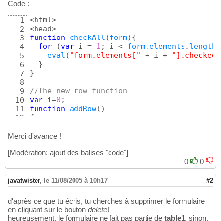
Code :
<html>

1
2
function
checkAll
(
form
)
{
3
for
(
var
 i = 
1
; i < 
form
.
elements
.
length
;
4
eval
(
"form.elements["
 + i + 
"].checked 
5
}
6
}
7
8
//The new row function
9
var
 i=
0
10
function
addRow
(
)
11
{
12
var
 tbody = 
document
.
getElementById
(
"table1
13
var
 row = 
document
.
createElement
(
"TR"
)
14
Merci d'avance !
//Cell 1
15
[Modération: ajout des balises "code"]
var
 cell1 = 
document
.
createElement
(
"TD"
)
16
var
 inp1 =  
document
.
createElement
(
0
"INPUT"
0
)
17
inp1.
setAttribute
(
"type"
,
"checkbox"
)
; 

18
inp1.
setAttribute
(
"name"
,
"list"
 + i
)
;

19
javatwister
,
le 11/08/2005 à 10h17
#2
inp1.
setAttribute
(
"value"
, i
)
; 

20
cell1.
appendChild
(
inp1
)
21
d'après ce que tu écris, tu cherches à supprimer le formulaire
//Cell 2
22
en cliquant sur le bouton
delete
!
var
 cell2 = 
document
.
createElement
(
"TD"
)
; 

23
heureusement, le formulaire ne fait pas partie de
table1
, sinon,