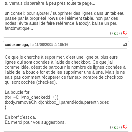
cell2.
setAttribute
(
"align"
,
"center"
)
24
tu verrais disparaître à peu près toute ta page...
var
 inp2 =  
document
.
createElement
(
"INPUT"
)
25
inp2.
setAttribute
(
"type"
,
"text"
)
;

26
un conseil: pour ajouter / supprimer des lignes dans un tableau,
inp2.
setAttribute
(
"name"
,
"bmk_name"
 + i
)
;

27
passe par la propriété
rows
de l'élément
table
, non par des
cell2.
appendChild
(
inp2
)
nodes; évite aussi de faire référence à
28
tbody
, balise un peu
fantômatique...
//Cell 3
29
var
 cell3 = 
document
.
createElement
(
0
"TD"
0
)
; 

30
cell3.
setAttribute
(
"align"
,
"center"
)
31
var
 inp3 =  
document
.
createElement
(
"TEXTARE
32
codexomega
,
le 11/08/2005 à 16h16
#3
inp3.
setAttribute
(
"name"
,
"bmk_description"
 
33
inp3.
setAttribute
(
"cols"
,
"20"
)
;

34
Ce que je cherche à supprimer, c'est une ligne ou plusieurs
inp3.
setAttribute
(
"rows"
,
"3"
)
;

35
lignes qui sont cochées à l'aide de checkbox. Ce que j'ai
cell3.
appendChild
(
inp3
)
36
comme idée, cèest de parcourir le nombre de lignes cochées à
//Cell 4
37
l'aide de la boucle for et de les supprimer une à une. Mais je ne
var
 cell4 = 
document
.
createElement
(
"TD"
)
; 

38
sais pas comment récupérer ce fameux nombre de checkbox
cell4.
setAttribute
(
"align"
,
"center"
)
;

39
qui sont cochés (checked).
cell4.innerHTML=
"<select name='cbo_category
40
"<o
La boucle for:
41
(for i=0; i<nb_checked;i++){
"<o
42
tbody.removeChild(chkbox_i.parentNode.parentNode);
"<o
43
}
"</select>"
44
//Cell 5
45
En bref c'est ca.
var
 cell5 = 
document
.
createElement
(
"TD"
)
;

46
Et, merci pour vos suggestions.
cell5.
setAttribute
(
"align"
,
"center"
)
; 

47
0
0
cell5.innerHTML=
"<select name='cbo_language
48