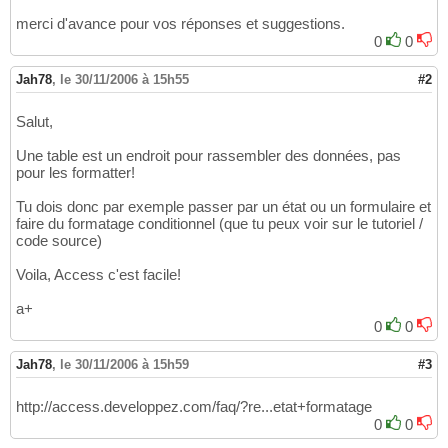
merci d'avance pour vos réponses et suggestions.
0
0
Jah78
,
le 30/11/2006 à 15h55
#2
Salut,
Une table est un endroit pour rassembler des données, pas
pour les formatter!
Tu dois donc par exemple passer par un état ou un formulaire et
faire du formatage conditionnel (que tu peux voir sur le tutoriel /
code source)
Voila, Access c'est facile!
a+
0
0
Jah78
,
le 30/11/2006 à 15h59
#3
http://access.developpez.com/faq/?re...etat+formatage
0
0