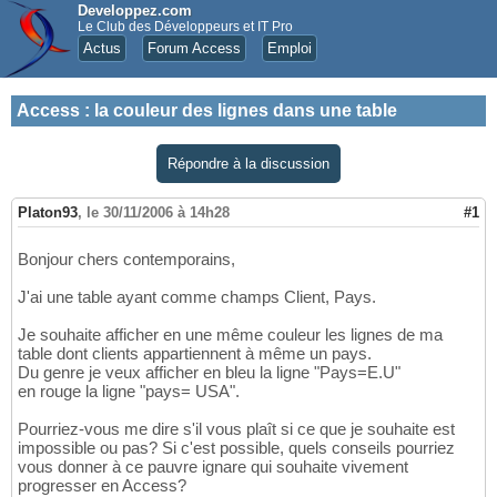
Developpez.com
Le Club des Développeurs et IT Pro
Actus
Forum Access
Emploi
Access
:
la couleur des lignes dans une table
Répondre à la discussion
Platon93
,
le 30/11/2006 à 14h28
#1
Bonjour chers contemporains,
J'ai une table ayant comme champs Client, Pays.
Je souhaite afficher en une même couleur les lignes de ma
table dont clients appartiennent à même un pays.
Du genre je veux afficher en bleu la ligne "Pays=E.U"
en rouge la ligne "pays= USA".
Pourriez-vous me dire s'il vous plaît si ce que je souhaite est
impossible ou pas? Si c'est possible, quels conseils pourriez
vous donner à ce pauvre ignare qui souhaite vivement
progresser en Access?