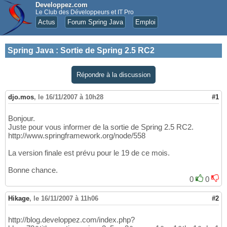
Developpez.com
Le Club des Développeurs et IT Pro
Actus
Forum Spring Java
Emploi
Spring Java
:
Sortie de Spring 2.5 RC2
Répondre à la discussion
djo.mos
,
le 16/11/2007 à 10h28
#1
Bonjour.
Juste pour vous informer de la sortie de Spring 2.5 RC2.
http://www.springframework.org/node/558
La version finale est prévu pour le 19 de ce mois.
Bonne chance.
0
0
Hikage
,
le 16/11/2007 à 11h06
#2
http://blog.developpez.com/index.php?