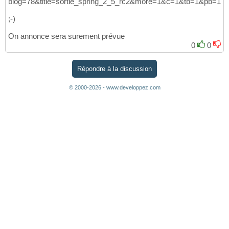
blog=78&title=sortie_spring_2_5_rc2&more=1&c=1&tb=1&pb=1
;-)
On annonce sera surement prévue
0
0
Répondre à la discussion
© 2000-2026 - www.developpez.com