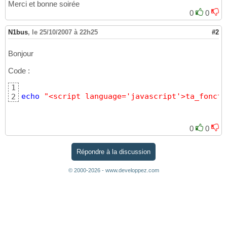
Merci et bonne soirée
0
0
N1bus
,
le 25/10/2007 à 22h25
#2
Bonjour
Code :
1
echo
"<script language='javascript'>ta_foncti
2
0
0
Répondre à la discussion
© 2000-2026 - www.developpez.com