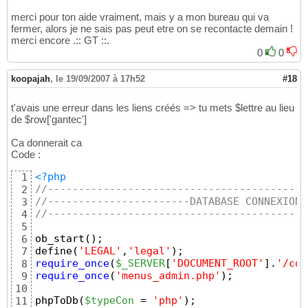
echo
"<table border='1' width='100%'><tr>"
;
23
merci pour ton aide vraiment, mais y a mon bureau qui va
24
fermer, alors je ne sais pas peut etre on se recontacte demain !
while
(
$row
 = mysql_fetch_array
(
$query
)
)
25
merci encore .:: GT ::.
{
26
0
0
echo
"<td><a href='alphabet_test.php?let
27
}
28
koopajah
,
le 19/09/2007 à 17h52
#18
echo
"</tr></table><br><br>"
;
29
//------------------------------------------
30
t'avais une erreur dans les liens créés => tu mets $lettre au lieu
//------------------------------------------
31
de $row['gantec']
//-----------------------------------TRAVAIL
32
//------------------------------------------
33
Ca donnerait ca
if
(
isset
(
$_GET
[
'lettre'
]
)
)
34
Code :
{
35
echo
$lettre
;
36
<?php
1
$sql_aff
 = 
"SELECT nom, prenom, etablissemen
37
//------------------------------------------
2
echo
$sql_aff
;
38
//-----------------------DATABASE CONNEXION-
3
$query_aff
 = mysql_query
(
$sql_aff
)
;
39
//------------------------------------------
4
40
5
echo
"<table border='1'><tr>"
;
41
ob_start
(
)
;
6
while
(
$row_aff
= mysql_fetch_array
(
$query_aff
42
define
(
'LEGAL'
,
'legal'
)
;
7
{
43
require_once
(
$_SERVER
[
'DOCUMENT_ROOT'
]
.
'/con
8
echo
"<td>"
.
$row_aff
[
'nom'
]
.
"</td><t
44
require_once
(
'menus_admin.php'
)
;
9
}
45
10
echo
"</table>"
;
46
phpToDb
(
$typeCon
 = 
'php'
)
;
11
47