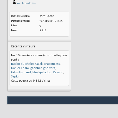
Voir le profil Pro
Date d'inscription
25/01/2005
Dernière activité
26/08/2023
21h35
Billets
0
Points
3 212
Récents visiteurs
Les 10 derniers visiteur(s) sur cette page
sont :
Buebo du chalet
,
Calak
,
cracoucass
,
Daniel Adam
,
gannher
,
gbdivers
,
Gilles Fernand
,
khadijadadou
,
Rayann
,
Sepia
Cette page a eu
9 342
visites