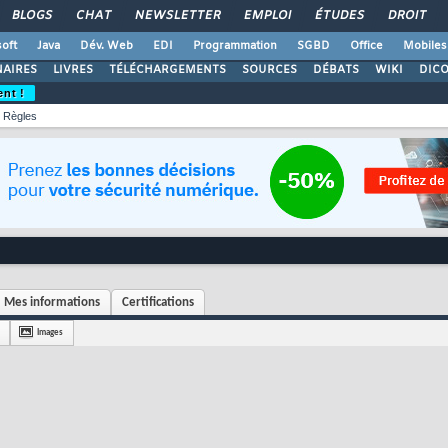
BLOGS
CHAT
NEWSLETTER
EMPLOI
ÉTUDES
DROIT
oft
Java
Dév. Web
EDI
Programmation
SGBD
Office
Mobiles
AIRES
LIVRES
TÉLÉCHARGEMENTS
SOURCES
DÉBATS
WIKI
DIC
ent !
Règles
Mes informations
Certifications
Images