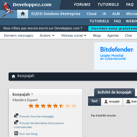
FORUMS
TUTORIELS
FAQ
DI/DSI Solutions d'entreprise
Cloud
IA
ALM
Micros
TUTORIELS
FAQ
WEBIN
Vous n'êtes pas encore inscrit sur Developpez.com ?
Inscrivez-vous gratuitem
Derniers messages
Actions
Réseau social
Blogs
Agenda
Chat
koopajah
Activité de koopajah
koopajah
Membre Expert
Tout
koopajah
Amis
Pas d'activité récente
Trouver tous les messages
Trouver les dernières discussions
commencées
Voir son blog