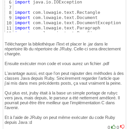
import
 java.io.IOException

6
7
import
8
import
9
import
10
import
11
import
12
import
 com.lowagie.text.pdf.PdfWriter

13
14
Télécharger la bibliothèque iText et placer le .jar dans le
document = Document.
new
(
 PageSize::A4, 
10
, 
1
répertoire lib du répertoire de JRuby. Celle-ci sera directement
15
chargée.
document.addTitle
(
"Hello World"
)
16
document.addSubject
(
"This examples shows ho
17
Ensuite exécuter mon code et vous aurez un fichier .pdf
document.addCreator
(
"My program using iText
18
document.addAuthor
(
"Stephane Wirtel"
)
19
L'avantage aussi, est que l'on peut rajouter des méthodes à des
pdfWriter = PdfWriter.getInstance
(
 document,
20
classes Java depuis Ruby. Sincèrement regarder l'article que
pdfWriter.setPdfVersion
(
 PdfWriter::VERSION_
21
j'ai mis dans mes précédents posts, ça vaut vraiment la peine.
document.
open
(
)
22
document.add
(
 Paragraph.
new
(
"Hello World"
)
23
Qui plus est, jruby était à la base un simple portage de rubyc
document.close
(
)
24
vers java, mais depuis, le parseur a été nettement amélioré. Il
pourrait peut-être être meilleur que l'implémentation C dans
l'avenir.
Et à l'aide de JRuby on peut même exécuter du code Ruby
depuis Java :d
0
0