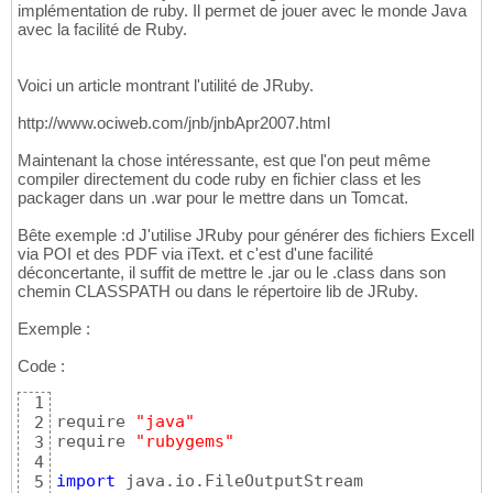
implémentation de ruby. Il permet de jouer avec le monde Java
avec la facilité de Ruby.
Voici un article montrant l'utilité de JRuby.
http://www.ociweb.com/jnb/jnbApr2007.html
Maintenant la chose intéressante, est que l'on peut même
compiler directement du code ruby en fichier class et les
packager dans un .war pour le mettre dans un Tomcat.
Bête exemple :d J'utilise JRuby pour générer des fichiers Excell
via POI et des PDF via iText. et c'est d'une facilité
déconcertante, il suffit de mettre le .jar ou le .class dans son
chemin CLASSPATH ou dans le répertoire lib de JRuby.
Exemple :
Code :
1
require 
"java"
2
require 
"rubygems"
3
4
import
5