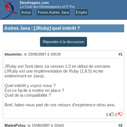
Developpez.com
Le Club des Développeurs et IT Pro
Actus
Forum Autres Java
Emploi
Autres Java
:
[JRuby] quel intérêt ?
Répondre à la discussion
titoumimi
,
le 15/06/2007 à 10h30
#1
JRuby est Sorti dans sa version 1.0 en début de semaine
(JRuby est une implémentation de Ruby (1.8.5) écrite
entièrement en Java).
Quel intérêt y voyez-vous ?
Est-ce facile à mettre en place ?
Quid de la compatibilité ?
Bref, faites-nous part de vos retours d'expérience et/ou avis.
0
0
MaitrePylos
,
le 15/06/2007 à 11h01
#2