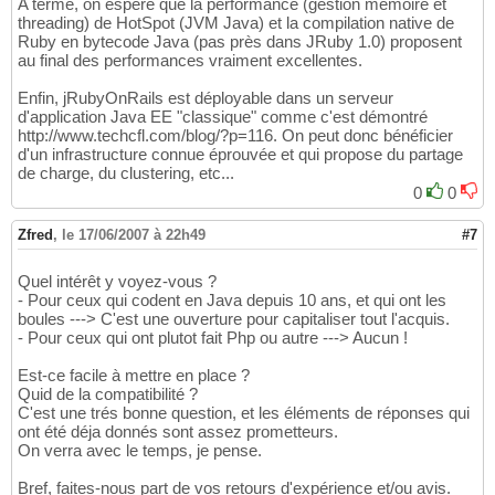
A terme, on espère que la performance (gestion mémoire et
threading) de HotSpot (JVM Java) et la compilation native de
Ruby en bytecode Java (pas près dans JRuby 1.0) proposent
au final des performances vraiment excellentes.
Enfin, jRubyOnRails est déployable dans un serveur
d'application Java EE "classique" comme c'est démontré
http://www.techcfl.com/blog/?p=116. On peut donc bénéficier
d'un infrastructure connue éprouvée et qui propose du partage
de charge, du clustering, etc...
0
0
Zfred
,
le 17/06/2007 à 22h49
#7
Quel intérêt y voyez-vous ?
- Pour ceux qui codent en Java depuis 10 ans, et qui ont les
boules ---> C'est une ouverture pour capitaliser tout l'acquis.
- Pour ceux qui ont plutot fait Php ou autre ---> Aucun !
Est-ce facile à mettre en place ?
Quid de la compatibilité ?
C'est une trés bonne question, et les éléments de réponses qui
ont été déja donnés sont assez prometteurs.
On verra avec le temps, je pense.
Bref, faites-nous part de vos retours d'expérience et/ou avis.