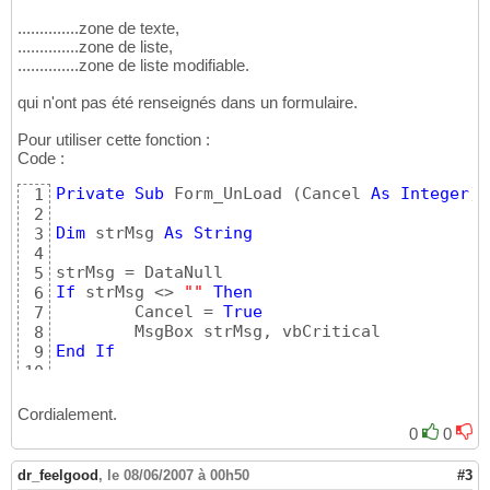
End
If
15
..............zone de texte,
Next
16
..............zone de liste,
17
..............zone de liste modifiable.
If
 strMsg <> 
""
Then
 DataNull = 
"Vous de
18
19
qui n'ont pas été renseignés dans un formulaire.
End
Function
20
Pour utiliser cette fonction :
Code :
Private
Sub
 Form_UnLoad 
(
Cancel 
As
Integer
)
1
2
Dim
 strMsg 
As
String
3
4
5
If
 strMsg <> 
""
Then
6
        Cancel = 
True
7
8
End
If
9
10
End
Sub
11
Cordialement.
0
0
dr_feelgood
,
le 08/06/2007 à 00h50
#3