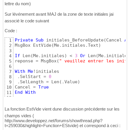
lettre du nom)
Sur lévénement avant MAJ de la zone de texte initiales jai
associé le code suivant
Code :
Private
Sub
 initiales_BeforeUpdate
(
Cancel 
As
1
MsgBox EstVide
(
Me.initiales.Text
)
2
3
If
 Len
(
Me.initiales
)
 < 
3
Or
 Len
(
Me.initiales
4
reponse = MsgBox
(
" veuillez entrer les initi
5
6
With
Me
!initiales

7
 .SelStart = 
0
8
 .SelLength = Len
(
.Value
)
9
Cancel = 
True
10
End
With
11
12
End
If
13
End
Sub
14
La fonction EstVide vient dune discussion précédente sur les
champs vides (
http://www.developpez.net/forums/showthread.php?
t=259030&highlight=Function+EStvide) et correspond à ceci :