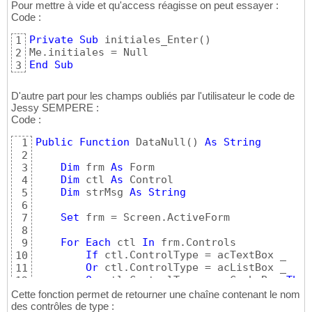
Pour mettre à vide et qu'access réagisse on peut essayer :
Code :
Private
Sub
 initiales_Enter
(
)
1
2
End
Sub
3
D'autre part pour les champs oubliés par l'utilisateur le code de
Jessy SEMPERE :
Code :
Public
Function
 DataNull
(
)
As
String
1
2
Dim
 frm 
As
 Form

3
Dim
 ctl 
As
 Control

4
Dim
 strMsg 
As
String
5
6
Set
 frm = Screen.ActiveForm

7
8
For
Each
 ctl 
In
 frm.Controls

9
If
 ctl.ControlType = acTextBox _

10
Or
 ctl.ControlType = acListBox _

11
Or
 ctl.ControlType = acComboBox 
Then
12
If
 IsNull
(
ctl.Value
)
Or
 ctl.Valu
13
Cette fonction permet de retourner une chaîne contenant le nom
                strMsg = strMsg & vbCrLf & v
14
des contrôles de type :