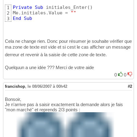
Private
Sub
 initiales_Enter
(
)
1
Me.initiales.Value = 
""
2
End
Sub
3
Cela ne change rien. Donc pour résumer je souhaite vérifier que
ma zone de texte est vide et si cest le cas afficher un message
derreur et revenir à la saisie de cette zone de texte.
Quelquun a une idée ??? Merci de votre aide
0
0
francishop
,
le 08/06/2007 à 00h42
#2
Bonsoir,
Je n'arrive pas à saisir exactement la demande alors je fais
"mon marché" et reprends 2/3 points :