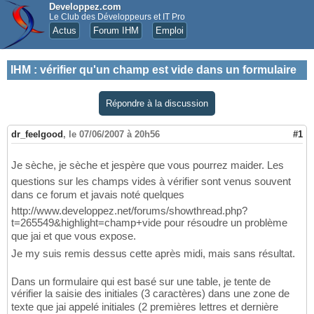
Developpez.com
Le Club des Développeurs et IT Pro
Actus
Forum IHM
Emploi
IHM
:
vérifier qu'un champ est vide dans un formulaire
Répondre à la discussion
dr_feelgood
,
le 07/06/2007 à 20h56
#1
Je sèche, je sèche et jespère que vous pourrez maider. Les
questions sur les champs vides à vérifier sont venus souvent
dans ce forum et javais noté quelques
http://www.developpez.net/forums/showthread.php?
t=265549&highlight=champ+vide pour résoudre un problème
que jai et que vous expose.
Je my suis remis dessus cette après midi, mais sans résultat.
Dans un formulaire qui est basé sur une table, je tente de
vérifier la saisie des initiales (3 caractères) dans une zone de
texte que jai appelé initiales (2 premières lettres et dernière