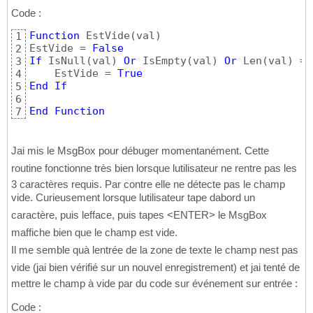
Code :
Function
 EstVide
(
val
)
1
EstVide = 
False
2
If
 IsNull
(
val
)
Or
 IsEmpty
(
val
)
Or
 Len
(
val
)
 = 
3
    EstVide = 
True
4
End
If
5
6
End
Function
7
Jai mis le MsgBox pour débuger momentanément. Cette
routine fonctionne très bien lorsque lutilisateur ne rentre pas les
3 caractères requis. Par contre elle ne détecte pas le champ
vide. Curieusement lorsque lutilisateur tape dabord un
caractère, puis lefface, puis tapes <ENTER> le MsgBox
maffiche bien que le champ est vide.
Il me semble quà lentrée de la zone de texte le champ nest pas
vide (jai bien vérifié sur un nouvel enregistrement) et jai tenté de
mettre le champ à vide par du code sur événement sur entrée :
Code :