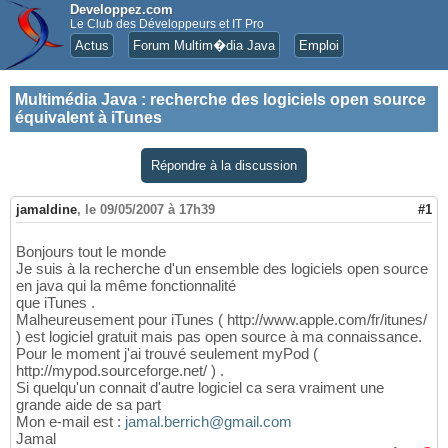
Developpez.com
Le Club des Développeurs et IT Pro
Actus
Forum Multim�dia Java
Emploi
Multimédia Java
:
recherche des logiciels open source
équivalent à iTunes
Répondre à la discussion
jamaldine
,
le 09/05/2007 à 17h39
#1
Bonjours tout le monde
Je suis à la recherche d'un ensemble des logiciels open source
en java qui la même fonctionnalité
que iTunes .
Malheureusement pour iTunes ( http://www.apple.com/fr/itunes/
) est logiciel gratuit mais pas open source à ma connaissance.
Pour le moment j'ai trouvé seulement myPod (
http://mypod.sourceforge.net/ ) .
Si quelqu'un connait d'autre logiciel ca sera vraiment une
grande aide de sa part
Mon e-mail est :
jamal.berrich@gmail.com
Jamal