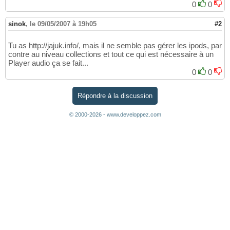
0
0
sinok
,
le 09/05/2007 à 19h05
#2
Tu as http://jajuk.info/, mais il ne semble pas gérer les ipods, par
contre au niveau collections et tout ce qui est nécessaire à un
Player audio ça se fait...
0
0
Répondre à la discussion
© 2000-2026 - www.developpez.com