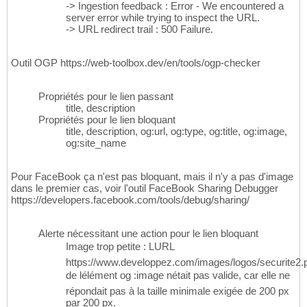
-> Ingestion feedback : Error - We encountered a
server error while trying to inspect the URL.
-> URL redirect trail : 500 Failure.
Outil OGP https://web-toolbox.dev/en/tools/ogp-checker
Propriétés pour le lien passant
title, description
Propriétés pour le lien bloquant
title, description, og:url, og:type, og:title, og:image,
og:site_name
Pour FaceBook ça n'est pas bloquant, mais il n'y a pas d'image
dans le premier cas, voir l'outil FaceBook Sharing Debugger
https://developers.facebook.com/tools/debug/sharing/
Alerte nécessitant une action pour le lien bloquant
Image trop petite : LURL
https://www.developpez.com/images/logos/securite2.
de lélément og :image nétait pas valide, car elle ne
répondait pas à la taille minimale exigée de 200 px
par 200 px.