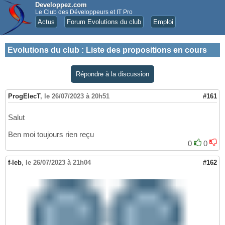
Developpez.com
Le Club des Développeurs et IT Pro
Actus
Forum Evolutions du club
Emploi
Evolutions du club
:
Liste des propositions en cours
Répondre à la discussion
ProgElecT
,
le 26/07/2023 à 20h51
#161
Salut
Ben moi toujours rien reçu
0
0
f-leb
,
le 26/07/2023 à 21h04
#162