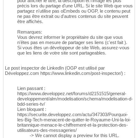
pour afficher le titre, la description et l'image les plus
précis lors du partage d'une URL. Si le site Web que vous
partagez n'utilise pas oEmbeds ou OGP, le contenu peut
ne pas être extrait ou d'autres contenus du site peuvent
être affichés.
Remarques:
Vous devrez informer le propriétaire du site que vous
n'êtes pas en mesure de partager ses liens (c'est fait ).
Si vous êtes un développeur de site Web, assurez-vous
que les liens de votre site sont partageables.
Le post inspector de LinkedIn (OGP est utilisé par
Développez.com https://www.linkedin.com/post-inspector/) :
Lien passant :
https://www.developpez.net/forums/d2151515/general-
developpement/alm/modelisation/schema/modelisation-d-
bdd-series-tv/
Lien bloquant :
https://securite.developpez.com/actu/347303/Pourquoi-
les-Big-Tech-menacent-de-quitter-le-Royaume-Uni-la-loi-
britannique-menace-le-chiffrement-et-la-protection-des-
utilisateurs-des-messageries/
-> We cannot display a preview for this URL.