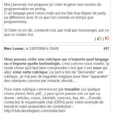
Moi j'aimerais me proposer pr créer et gérer une section de
programmation en prolog.
C un langage peut connu mais qui me fais trop tripper de party
sa différence avec tt ce que l'on connais en temps que
programmeur.
Si l'idée vs en dis, contacté moi, par mail par messenger, par ce
que vs voulez koi.
1
1
Marc Lussac
,
le 13/07/2004 à 15h28
#17
Vous pouvez créer une rubrique sur n'importe quel langage
ou n'importe quelle technologie
, c'est comme vous voulez. la
seule chose qu'il faut bien comprendre c'est que c'est
vous
qui
allez
créer cette rubrique
, ca sert à rien de "demander" une
rubrique , je n'ai pas de baguette magique pour faire "apparaitre"
des rubriques comme par miracle, désolé....
Pour votre rubrique commencez par
travailler
sur quelque
chose
(word, html, pdf,...)
pour qu'on puisse voir ce que ca
donne : articles, cours, tutoriels, sources, faq, etc... Ensuite
contactez le responsable club (DRH) avec votre exemple de
travail et votre proposition de contribution :
http://club.developpez.com/redaction/