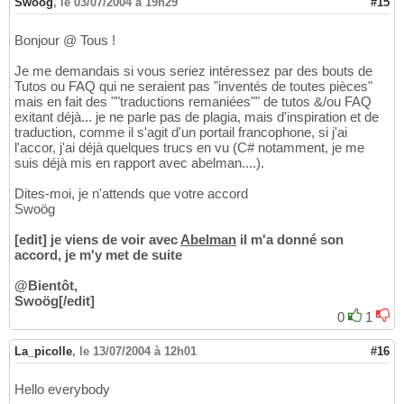
Swoög
,
le 03/07/2004 à 19h29
#15
Bonjour @ Tous !
Je me demandais si vous seriez intéressez par des bouts de
Tutos ou FAQ qui ne seraient pas "inventés de toutes pièces"
mais en fait des ""traductions remaniées"" de tutos &/ou FAQ
exitant déjà... je ne parle pas de plagia, mais d'inspiration et de
traduction, comme il s'agit d'un portail francophone, si j'ai
l'accor, j'ai déjà quelques trucs en vu (C# notamment, je me
suis déjà mis en rapport avec abelman....).
Dites-moi, je n'attends que votre accord
Swoög
[edit] je viens de voir avec
Abelman
il m'a donné son
accord, je m'y met de suite
@Bientôt,
Swoög[/edit]
0
1
La_picolle
,
le 13/07/2004 à 12h01
#16
Hello everybody