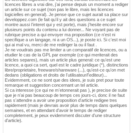
licences libres a vrai dire, j'ai pense depuis un moment a rediger
un article sur ce sujet (non pas le libre, mais les licences
logicielles en general). Je pense que ce sujet aurait sa place sur
developpez.com (le fait qu'il y ait des questions a ce sujet
montre aussi l'interet qui y est porte), mais j'hesite encore sur
plusieurs points du contenu a lui donner... Ne voyant pas de
rubrique precise a qui envoyer ma proposition (ce n'est ni
specifique a un langage, ni a un OS...), je poste ici. Si c'est moi
qui ai mal vu, merci de me rediriger la ou il faut .
Je ne voudrais pas me limiter a un comparatif de licences, ou a
etudier le cas de la GPL par exemple (ce qui meriterait des
articles separes), mais un article plus general: ce qu'est une
licence, a quoi ca sert, quel est le cadre juridique (*), distinctions
libre/proprietaire, freeware/shareware (...), qu'est-ce qu'on met
dedans (obligations et droits de l'utilisateur/l'editeur)...
Evidemment, ce ne sont que des idees, je suis pret pour toute
remarque et suggestion concernant un tel article.
Si ca interesse (ce qui ne m'etonnerait pas ), je precise de suite
que je n'ai pas beaucoup de temps ces jours-ci, donc il ne faut
pas s'attendre a avoir une proposition d'article redigee tres
rapidement (mais je devrais avoir plus de temps dans quelques
semaines, et en attendant d'avoir le temps de rediger
completement, je peux evidemment discuter d'une structure
d'article).