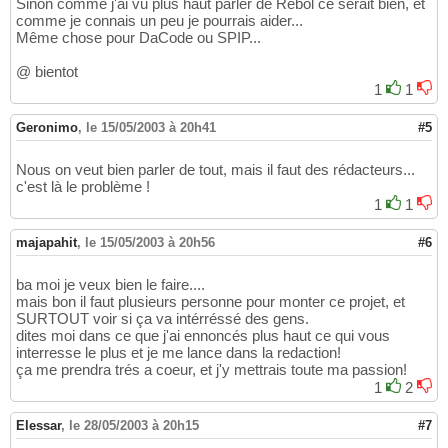
Sinon comme j'ai vu plus haut parler de Rebol ce serait bien, et
comme je connais un peu je pourrais aider...
Même chose pour DaCode ou SPIP...
@ bientot
1
1
Geronimo
,
le 15/05/2003 à 20h41
#5
Nous on veut bien parler de tout, mais il faut des rédacteurs...
c'est là le problème !
1
1
majapahit
,
le 15/05/2003 à 20h56
#6
ba moi je veux bien le faire....
mais bon il faut plusieurs personne pour monter ce projet, et
SURTOUT voir si ça va intérréssé des gens.
dites moi dans ce que j'ai ennoncés plus haut ce qui vous
interresse le plus et je me lance dans la redaction!
ça me prendra trés a coeur, et j'y mettrais toute ma passion!
1
2
Elessar
,
le 28/05/2003 à 20h15
#7