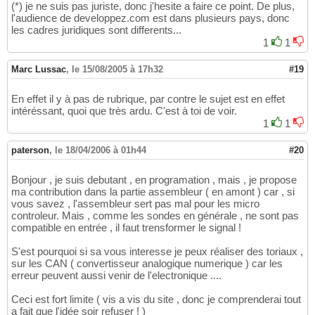
(*) je ne suis pas juriste, donc j'hesite a faire ce point. De plus,
l'audience de developpez.com est dans plusieurs pays, donc
les cadres juridiques sont differents...
1
1
Marc Lussac
,
le 15/08/2005 à 17h32
#19
En effet il y à pas de rubrique, par contre le sujet est en effet
intéréssant, quoi que très ardu. C'est à toi de voir.
1
1
paterson
,
le 18/04/2006 à 01h44
#20
Bonjour , je suis debutant , en programation , mais , je propose
ma contribution dans la partie assembleur ( en amont ) car , si
vous savez , l'assembleur sert pas mal pour les micro
controleur. Mais , comme les sondes en générale , ne sont pas
compatible en entrée , il faut trensformer le signal !
S'est pourquoi si sa vous interesse je peux réaliser des toriaux ,
sur les CAN ( convertisseur analogique numerique ) car les
erreur peuvent aussi venir de l'electronique ....
Ceci est fort limite ( vis a vis du site , donc je comprenderai tout
a fait que l'idée soir refuser ! )