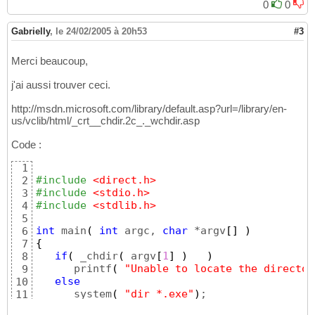
0
0
Gabrielly
,
le 24/02/2005 à 20h53
#3
Merci beaucoup,
j'ai aussi trouver ceci.
http://msdn.microsoft.com/library/default.asp?url=/library/en-
us/vclib/html/_crt__chdir.2c_._wchdir.asp
Code :
1
#include
 <direct.h>
2
#include
 <stdio.h>
3
#include
 <stdlib.h>
4
5
int
 main
(
int
 argc, 
char
 *argv
[
]
)
6
{
7
if
(
 _chdir
(
 argv
[
1
]
)
)
8
      printf
(
"Unable to locate the director
9
else
10
      system
(
"dir *.exe"
)
11
}
12