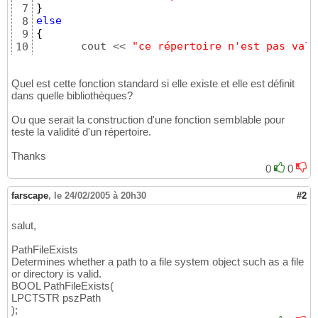
}
7
else
8
{
9
       cout << 
"ce répertoire n'est pas vali
10
}
11
Quel est cette fonction standard si elle existe et elle est définit
dans quelle bibliothèques?
Ou que serait la construction d'une fonction semblable pour
teste la validité d'un répertoire.
Thanks
0
0
farscape
,
le 24/02/2005 à 20h30
#2
salut,
PathFileExists
Determines whether a path to a file system object such as a file
or directory is valid.
BOOL PathFileExists(
LPCTSTR pszPath
);