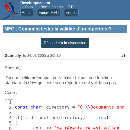
Developpez.com
Le Club des Développeurs et IT Pro
Actus
Forum MFC
Emploi
MFC
:
Comment tester la validité d'un répertoire?
Répondre à la discussion
Gabrielly
,
le 24/02/2005 à 20h10
#1
Bonsoir,
J'ai une petite préocupation. N'existe-t-il pas une fonction
standard du C++ qui teste si un répertoire est valide ou pas.
Code :
1
const
char
* directory = 
"C:
\\
Documents and S
2
3
if
(
 std_function
(
directory
)
 == 
true
)
4
{
5
       cout << 
"ce répertoire est valide"
6