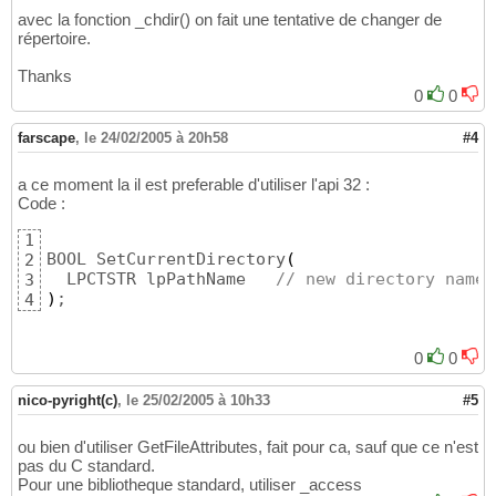
avec la fonction _chdir() on fait une tentative de changer de
répertoire.
Thanks
0
0
farscape
,
le 24/02/2005 à 20h58
#4
a ce moment la il est preferable d'utiliser l'api 32 :
Code :
1
BOOL SetCurrentDirectory
(
2
  LPCTSTR lpPathName   
// new directory name
3
)
;
4
0
0
nico-pyright(c)
,
le 25/02/2005 à 10h33
#5
ou bien d'utiliser GetFileAttributes, fait pour ca, sauf que ce n'est
pas du C standard.
Pour une bibliotheque standard, utiliser _access