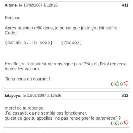
Aitone
,
le 13/02/2007 à 12h26
#11
Bonjour,
Après maintes réfléxions, je pense que juste ça doit suffire :
Code :
{
matable.lib_sexe
}
 = 
{
?Sexe
}
)
En effet, si l'utilisateur ne renseigne pas {?Sexe}, l'état renverra
toutes les valeurs.
Tiens nous au courant !
0
0
tatayoyo
,
le 13/02/2007 à 13h36
#12
merci de ta reponse.
J'ai essayé, ca ne semble pas fonctionner.
qu'est ce que tu appelles "ne pas renseigner le parametre" ?
0
0