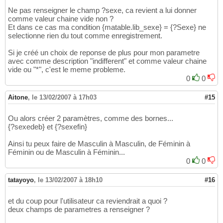
Ne pas renseigner le champ ?sexe, ca revient a lui donner
comme valeur chaine vide non ?
Et dans ce cas ma condition {matable.lib_sexe} = {?Sexe} ne
selectionne rien du tout comme enregistrement.
Si je créé un choix de reponse de plus pour mon parametre
avec comme description "indifferent" et comme valeur chaine
vide ou "*", c'est le meme probleme.
0
0
Aitone
,
le 13/02/2007 à 17h03
#15
Ou alors créer 2 paramètres, comme des bornes...
{?sexedeb} et {?sexefin}
Ainsi tu peux faire de Masculin à Masculin, de Féminin à
Féminin ou de Masculin à Féminin...
0
0
tatayoyo
,
le 13/02/2007 à 18h10
#16
et du coup pour l'utilisateur ca reviendrait a quoi ?
deux champs de parametres a renseigner ?