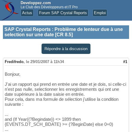
Developpez.com
Le Club des Développeurs et IT Pro
Actus
Forum SAP Crystal Reports
Emploi
SAP Crystal Reports
:
Problème de lenteur due à une
selection sur une date [CR 8.5]
Répondre à la discussion
Fredifredo
,
le 29/01/2007 à 11h34
#1
Bonjour,
J'ai un rapport qui prend en entrée une date et je dois, si celle-ci
n'est pas nulle, selectionner les enregistrements qui ont une
date supérieure à la date saisie en entrée.
Pour cela, dans ma formule de sélection j'utilise la condition
suivante :
...
and (If Year({?Begindate}) <> 1899 then
{EVENTS.DT_SCH_BDATE} >= {?BeginDate} else 0=0)
...