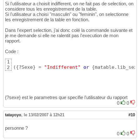
Si l'utilisateur a choisit indifferent, on ne fait pas de selection, on
considere tous les enregistrement de la table.
Si l'utilisateur a choisi "masculin" ou "feminin", on selectionne
les enregistrement de la table en fonction.
Dans l'expert selection, j'ai donc colé la commande suivante et
je me demande si elle ne ralentit pas l'execution de mon
rapport.
Code :
1
(
{
?Sexe
}
 = 
"Indifferent"
or
{
matable.lib_sexe
2
{?sexe} est le parametres que specifie l'utilisateur du rapport
0
0
tatayoyo
,
le 13/02/2007 à 12h21
#10
personne ?
0
0