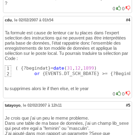
?
0
0
cdu
,
le 02/02/2007 à 01h54
#4
Ta formule est cause de lenteur car tu places dans l'expert
selection des instructions qui ne peuvent pas être interprétées
parla base de données, l'état rappatrie donc l'ensemble des
enregistrements de ton modéle de données et applique la
sélection sur le poste local. Tu pourrais traduire ta sélection par
Code :
(
{
?begindat
}
=
date
(
31
,
12
,
1899
)
1
or
{
EVENTS.DT_SCH_BDATE
}
 >= 
{
?BeginDa
2
tu supprimes alors le if then else, et le year
0
0
tatayoyo
,
le 02/02/2007 à 12h11
#5
Je crois que j'ai un peu le meme probleme.
Dans une table de ma base de données, j'ai un champ lib_sexe
qui peut etre egal a "feminin" ou "masculin".
J'ai ajouté dans mon rapport un parametre ?Sexe que