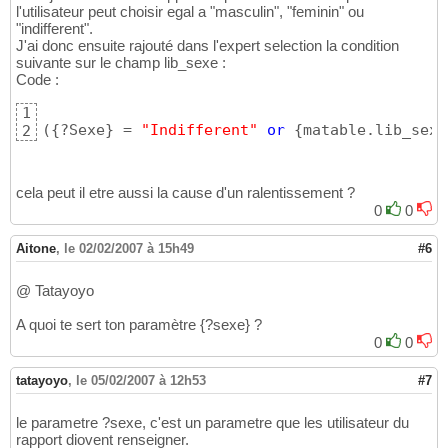
l'utilisateur peut choisir egal a "masculin", "feminin" ou
"indifferent".
J'ai donc ensuite rajouté dans l'expert selection la condition
suivante sur le champ lib_sexe :
Code :
1
(
{
?Sexe
}
 = 
"Indifferent"
or
{
matable.lib_sexe
2
cela peut il etre aussi la cause d'un ralentissement ?
0
0
Aitone
,
le 02/02/2007 à 15h49
#6
@ Tatayoyo
A quoi te sert ton paramètre {?sexe} ?
0
0
tatayoyo
,
le 05/02/2007 à 12h53
#7
le parametre ?sexe, c'est un parametre que les utilisateur du
rapport diovent renseigner.