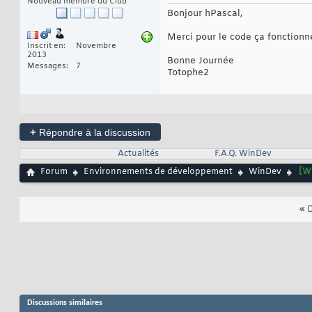
Nouveau membre du Club
Bonjour hPascal,
Merci pour le code ça fonctionn
Inscrit en
Novembre
2013
Bonne Journée
Messages
7
Totophe2
+
Répondre à la discussion
Actualités
F.A.Q. WinDev
Forum
Environnements de développement
WinDev
[W
«
D
Discussions similaires