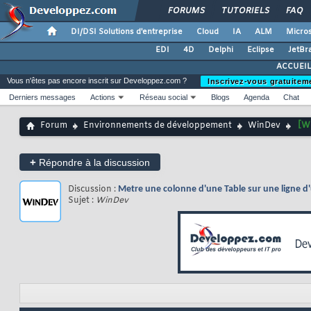
FORUMS
TUTORIELS
FAQ
DI/DSI Solutions d'entreprise
Cloud
IA
ALM
Micros
EDI
4D
Delphi
Eclipse
JetBr
ACCUEIL
Vous n'êtes pas encore inscrit sur Developpez.com ?
Inscrivez-vous gratuitem
Derniers messages
Actions
Réseau social
Blogs
Agenda
Chat
Forum
Environnements de développement
WinDev
[W
+
Répondre à la discussion
Discussion :
Metre une colonne d'une Table sur une ligne d
Sujet :
WinDev