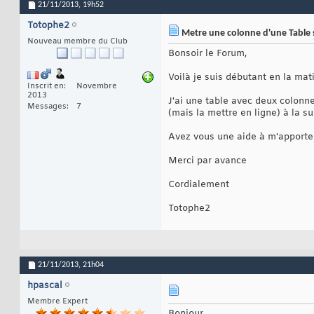
21/11/2013,
19h52
Totophe2
Metre une colonne d'une Table s
Nouveau membre du Club
Bonsoir le Forum,
Voilà je suis débutant en la mati
Inscrit en
Novembre
2013
J'ai une table avec deux colonn
Messages
7
(mais la mettre en ligne) à la su
Avez vous une aide à m'apporte
Merci par avance
Cordialement
Totophe2
21/11/2013,
21h04
hpascal
Membre Expert
Bonjour