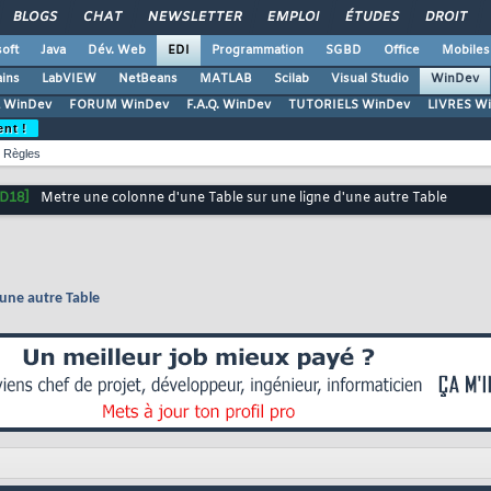
BLOGS
CHAT
NEWSLETTER
EMPLOI
ÉTUDES
DROIT
oft
Java
Dév. Web
EDI
Programmation
SGBD
Office
Mobiles
ains
LabVIEW
NetBeans
MATLAB
Scilab
Visual Studio
WinDev
 WinDev
FORUM WinDev
F.A.Q. WinDev
TUTORIELS WinDev
LIVRES W
ent !
Règles
D18]
Metre une colonne d'une Table sur une ligne d'une autre Table
'une autre Table