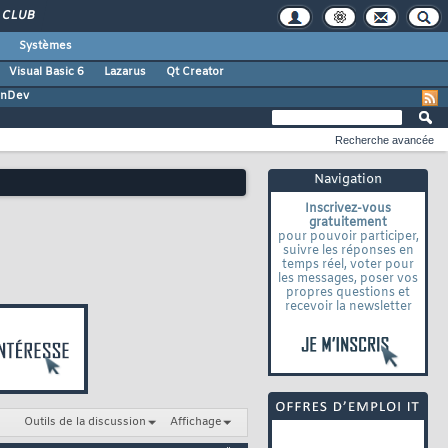
CLUB
Systèmes
Visual Basic 6
Lazarus
Qt Creator
inDev
Recherche avancée
Navigation
Inscrivez-vous
gratuitement
pour pouvoir participer,
suivre les réponses en
temps réel, voter pour
les messages, poser vos
propres questions et
recevoir la newsletter
Outils de la discussion
Affichage