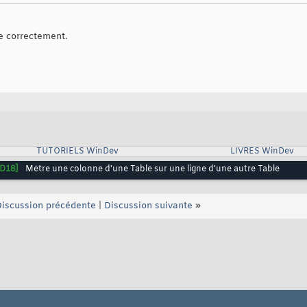
e correctement.
TUTORIELS WinDev
LIVRES WinDev
D18]
Metre une colonne d'une Table sur une ligne d'une autre Table
iscussion précédente
|
Discussion suivante
»