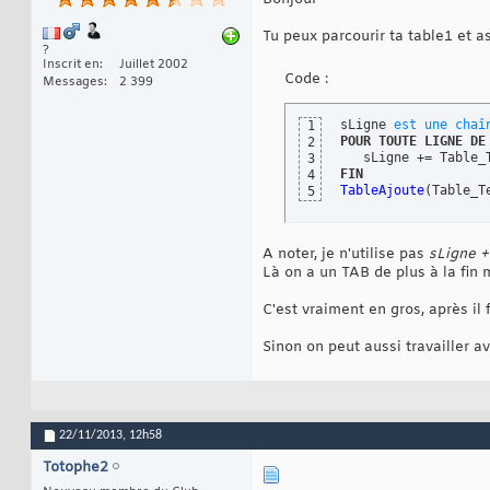
Tu peux parcourir ta table1 et a
?
Inscrit en
Juillet 2002
Code :
Messages
2 399
sLigne 
est
une
chaî
1
POUR
TOUTE
LIGNE
DE
2
   sLigne += Table_
3
FIN
4
TableAjoute
(
Table_T
5
A noter, je n'utilise pas
sLigne +
Là on a un TAB de plus à la fin 
C'est vraiment en gros, après i
Sinon on peut aussi travailler av
22/11/2013,
12h58
Totophe2