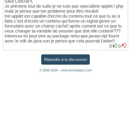
salut CinErarY,
Je préviens tout de suite je ne suis pas specialiste applet / php
mais je pense que ton probleme peut être résolut!
ton applet est capable d'ecrire du contenu tout ce que tu as à
faire c'est d'ecrire un contenu qui forme un signal genre un
formulaire avec un champ caché! après coment est ce que tu
veux changer ta variable de session que doit elle contenir???
interesse toi peut etre au package netscape.javascript fourni
avec le sdk de java sun je pense que cela pourrait t'aider!!
0
0
Répondre à la discussion
© 2000-2026 - www.developpez.com