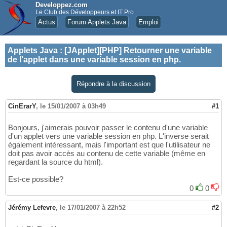
Developpez.com
Le Club des Développeurs et IT Pro
Actus
Forum Applets Java
Emploi
Applets Java
:
[JApplet][PHP] Retourner une variable
de l'applet dans une variable session en php.
Répondre à la discussion
CinErarY
,
le 15/01/2007 à 03h49
#1
Bonjours, j'aimerais pouvoir passer le contenu d'une variable
d'un applet vers une variable session en php. L'inverse serait
également intéressant, mais l'important est que l'utilisateur ne
doit pas avoir accès au contenu de cette variable (même en
regardant la source du html).
Est-ce possible?
0
0
Jérémy Lefevre
,
le 17/01/2007 à 22h52
#2