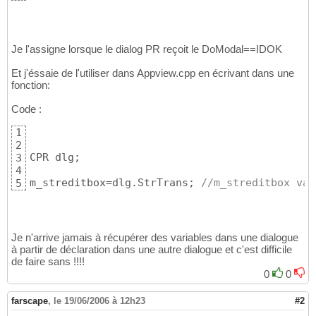
Je l'assigne lorsque le dialog PR reçoit le DoModal==IDOK
Et j'éssaie de l'utiliser dans Appview.cpp en écrivant dans une
fonction:
Code :
1
2
CPR dlg;

3
4
m_streditbox=dlg.StrTrans; 
//m_streditbox var
5
Je n'arrive jamais à récupérer des variables dans une dialogue
à partir de déclaration dans une autre dialogue et c'est difficile
de faire sans !!!!
0
0
farscape
,
le 19/06/2006 à 12h23
#2