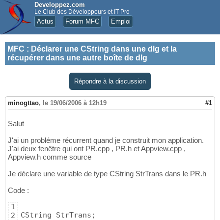
Developpez.com
Le Club des Développeurs et IT Pro
Actus
Forum MFC
Emploi
MFC
:
Déclarer une CString dans une dlg et la
récupérer dans une autre boîte de dlg
Répondre à la discussion
minogttao
,
le 19/06/2006 à 12h19
#1
Salut
J'ai un probléme récurrent quand je construit mon application.
J'ai deux fenêtre qui ont PR.cpp , PR.h et Appview.cpp ,
Appview.h comme source
Je déclare une variable de type CString StrTrans dans le PR.h
Code :
1
CString StrTrans;
2