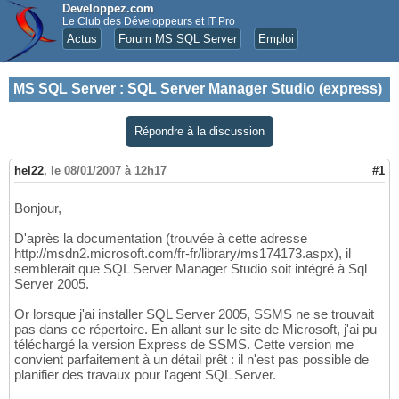
Developpez.com
Le Club des Développeurs et IT Pro
Actus
Forum MS SQL Server
Emploi
MS SQL Server
:
SQL Server Manager Studio (express)
Répondre à la discussion
hel22
,
le 08/01/2007 à 12h17
#1
Bonjour,
D'après la documentation (trouvée à cette adresse
http://msdn2.microsoft.com/fr-fr/library/ms174173.aspx), il
semblerait que SQL Server Manager Studio soit intégré à Sql
Server 2005.
Or lorsque j'ai installer SQL Server 2005, SSMS ne se trouvait
pas dans ce répertoire. En allant sur le site de Microsoft, j'ai pu
téléchargé la version Express de SSMS. Cette version me
convient parfaitement à un détail prêt : il n'est pas possible de
planifier des travaux pour l'agent SQL Server.