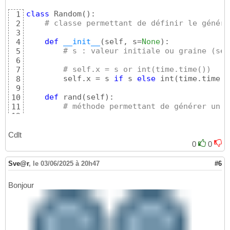
class
 Random
(
)
:

1
# classe permettant de définir le généra
2
3
def
__init__
(
self, s=
None
)
:

4
# s : valeur initiale ou graine (see
5
6
# self.x = s or int(time.time())
7
        self.x = s 
if
 s 
else
 int
(
time.time
(
)
8
9
def
 rand
(
self
)
:

10
# méthode permettant de générer un n
11
12
# paramètres du générateur :  m : mo
13
        m=
2147483648
; a=
1103515245
; c=
12345
14
Cdlt
15
0
0
# formule de récurrence pour le LCG 
16
        self.x = 
(
a * self.x + c
)
 % m

17
Sve@r
,
le 03/06/2025 à 20h47
#6
18
# renvoie la nouvelle valeur pour x 
19
Bonjour
return
 self.x/m
20