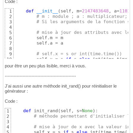
Code :
def
__init__
(
self, m=
2147483648
, a=
11035
1
# m : module ; a : multiplicateur; c
2
# Si les arguments de la fonction so
3
4
# mise à jour des attributs avec les
5
        self.m = m

6
        self.a = a

7
8
# self.x = s or int(time.time())
9
        self.x = s 
if
 s 
else
 int
(
time.time
(
)
10
pour être un peu plus lisible, merci à vous.
------------------------------------------------
J'ai aussi une autre méthode init_rand
(
)
pour réinitialiser le
générateur :
Code :
def
 init_rand
(
self, s=
None
)
:

1
# méthode permettant d'initialiser le
2
3
# mise à jour de x avec la valeur ini
4
        self.x = s 
if
 s 
else
 int
(
time.time
(
)
)
5