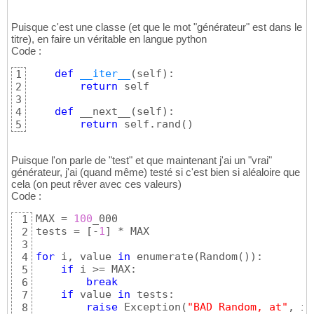
Puisque c'est une classe (et que le mot "générateur" est dans le
titre), en faire un véritable en langue python
Code :
def
__iter__
(
self
)
:

1
return
 self

2
3
def
 __next__
(
self
)
:

4
return
 self.rand
(
)
5
Puisque l'on parle de "test" et que maintenant j'ai un "vrai"
générateur, j'ai (quand même) testé si c'est bien si aléaloire que
cela (on peut rêver avec ces valeurs)
Code :
MAX = 
100
_000

1
tests = 
[
-
1
]
 * MAX

2
3
for
 i, value 
in
 enumerate
(
Random
(
)
)
:

4
if
 i >= MAX:

5
break
6
if
 value 
in
 tests:

7
raise
 Exception
(
"BAD Random, at"
, i,
8