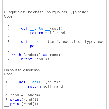
Puisque c'est une classe, (pourquoi pas ...) j'ai testé :
Code :
...

1
def
__enter__
(
self
)
:

2
return
 self.rand

3
4
def
__exit__
(
self, exception_type, excep
5
pass
6
7
with
 Random
(
)
as
 rand:

8
print
(
rand
(
)
)
9
print
(
rand
(
)
)
10
On pousse le bouchon
Code :
def
__call__
(
self
)
:

1
return
 self.rand
(
)
2
3
rand = Random
(
)
4
print
(
rand
(
)
)
5
print
(
rand
(
)
)
6