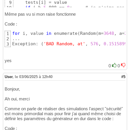
    tests
[
i
]
 = value

9
if
 i % 
5
_000 == 
0
:     
# je n'aime pas d
10
print
(
i, value
)
11
Même pas vu si mon raise fonctionne
Code :
for
 i, value 
in
 enumerate
(
Random
(
m=
3648
, a=
24
1
...

2
Exception: 
(
'BAD Random, at'
, 
576
, 
0.15158991
3
yes
0
0
User
,
le 03/06/2025 à 12h40
#5
Bonjour,
Ah oui, merci
Comme on parle de réaliser des simulations l'aspect "sécurité"
est moins primordial mais pour finir j'ai quand même choisi de
définir les paramètres du générateur en dur dans le code :
Code :