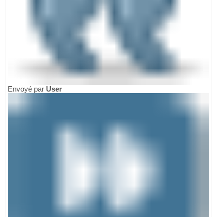
Envoyé par
User