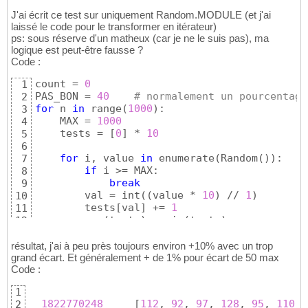
J'ai écrit ce test sur uniquement Random.MODULE (et j'ai
laissé le code pour le transformer en itérateur)
ps: sous réserve d'un matheux (car je ne le suis pas), ma
logique est peut-être fausse ?
Code :
count = 
0
1
PAS_BON = 
40
# normalement un pourcentage
2
for
 n 
in
 range
(
1000
)
:

3
    MAX = 
1000
4
    tests = 
[
0
]
 * 
10
5
6
for
 i, value 
in
 enumerate
(
Random
(
)
)
:

7
if
 i >= MAX:

8
break
9
        val = int
(
(
value * 
10
)
 // 
1
)
10
        tests
[
val
]
 += 
1
11
    v = max
(
tests
)
 - min
(
tests
)
12
if
 v > PAS_BON:

13
        count += 
1
14
résultat, j'ai à peu près toujours environ +10% avec un trop
print
(
f
"  {Random.MODULE:<14} {str(t
grand écart. Et généralement + de 1% pour écart de 50 max
15
Code :
    Random.MODULE = random.randint
(
5
_000_000
16
print
(
count, 
"/"
, n + 
1
, 
"au dessus de "
, PA
17
1
1822770248
[
112
, 
92
, 
97
, 
128
, 
95
, 
110
, 
2