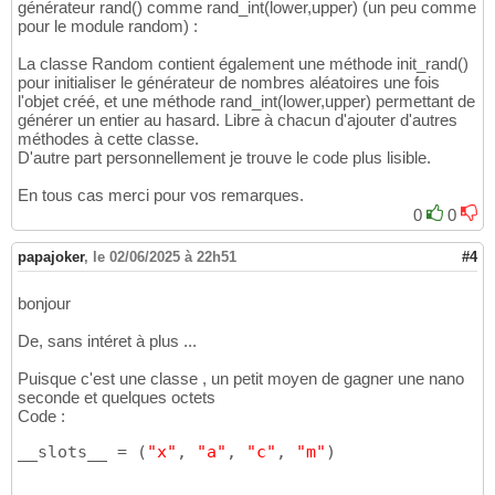
générateur rand
(
)
comme rand_int
(
lower,upper
)
(un peu comme
pour le module random) :
La classe Random contient également une méthode init_rand()
pour initialiser le générateur de nombres aléatoires une fois
l'objet créé, et une méthode rand_int(lower,upper) permettant de
générer un entier au hasard. Libre à chacun d'ajouter d'autres
méthodes à cette classe.
D'autre part personnellement je trouve le code plus lisible.
En tous cas merci pour vos remarques.
0
0
papajoker
,
le 02/06/2025 à 22h51
#4
bonjour
De, sans intéret à plus ...
Puisque c'est une classe , un petit moyen de gagner une nano
seconde et quelques octets
Code :
__slots__ = 
(
"x"
, 
"a"
, 
"c"
, 
"m"
)