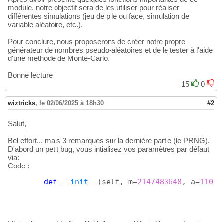
module, notre objectif sera de les utiliser pour réaliser
différentes simulations (jeu de pile ou face, simulation de
variable aléatoire, etc.).
Pour conclure, nous proposerons de créer notre propre
générateur de nombres pseudo-aléatoires et de le tester à l'aide
d'une méthode de Monte-Carlo.
Bonne lecture
15
0
wiztricks
,
le 02/06/2025 à 18h30
#2
Salut,
Bel effort... mais 3 remarques sur la dernière partie (le PRNG).
D'abord un petit bug, vous intialisez vos paramètres par défaut
via:
Code :
def
__init__
(
self, m=
2147483648
, a=
11035