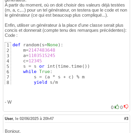
A partir du moment, où on doit choisir des valeurs déjà testées
(m, a, c,...) pour un tel générateur, on testera que le code et non
le générateur (ce qui est beaucoup plus compliqué...).
Enfin, utiliser un générateur à la place d'une classe serait plus
concis et donnerait (compte tenu des remarques précédentes):
Code :
def
 random
(
s=
None
)
:

1
    m=
2147483648
2
    a=
1103515245
3
    c=
12345
4
    s = s 
or
 int
(
time.time
(
)
)
5
while
True
:

6
        s = 
(
a * s + c
)
 % m

7
yield
 s/m
8
- W
0
0
User
,
le 02/06/2025 à 20h47
#3
Bonjour,