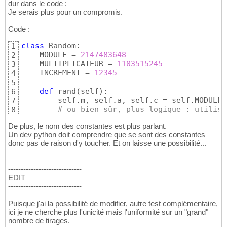
dur dans le code :
Je serais plus pour un compromis.
Code :
class
 Random:

1
    MODULE = 
2147483648
2
    MULTIPLICATEUR = 
1103515245
3
    INCREMENT = 
12345
4
5
def
 rand
(
self
)
:

6
        self.m, self.a, self.c = self.MODULE,
7
# ou bien sûr, plus logique : utilise
8
De plus, le nom des constantes est plus parlant.
Un dev python doit comprendre que se sont des constantes
donc pas de raison d'y toucher. Et on laisse une possibilité...
-----------------------------
EDIT
-----------------------------
Puisque j'ai la possibilité de modifier, autre test complémentaire,
ici je ne cherche plus l'unicité mais l'uniformité sur un "grand"
nombre de tirages.