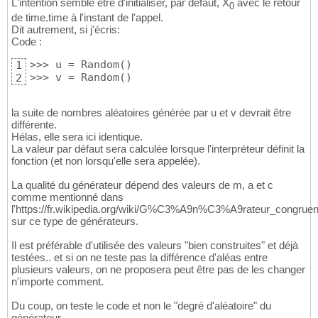
L'intention semble être d'initialiser, par défaut, X
avec le retour
0
de time.time à l'instant de l'appel.
Dit autrement, si j'écris:
Code :
>>> u = Random
(
)
1
>>> v = Random
(
)
2
la suite de nombres aléatoires générée par u et v devrait être
différente.
Hélas, elle sera ici identique.
La valeur par défaut sera calculée lorsque l'interpréteur définit la
fonction (et non lorsqu'elle sera appelée).
La qualité du générateur dépend des valeurs de m, a et c
comme mentionné dans
l'https://fr.wikipedia.org/wiki/G%C3%A9n%C3%A9rateur_congrue
sur ce type de générateurs.
Il est préférable d'utilisée des valeurs "bien construites" et déjà
testées.. et si on ne teste pas la différence d'aléas entre
plusieurs valeurs, on ne proposera peut être pas de les changer
n'importe comment.
Du coup, on teste le code et non le "degré d'aléatoire" du
générateur.