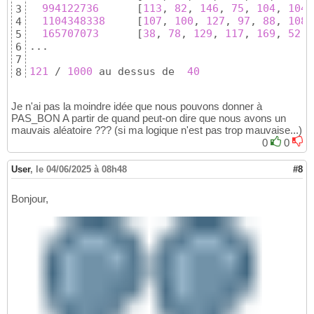
994122736
[
113
, 
82
, 
146
, 
75
, 
104
, 
104
,
3
1104348338
[
107
, 
100
, 
127
, 
97
, 
88
, 
108
,
4
165707073
[
38
, 
78
, 
129
, 
117
, 
169
, 
52
, 
5
...

6
7
121
 / 
1000
 au dessus de  
40
8
15
 / 
1000
 au dessus de  
50
9
Je n'ai pas la moindre idée que nous pouvons donner à
PAS_BON A partir de quand peut-on dire que nous avons un
mauvais aléatoire ??? (si ma logique n'est pas trop mauvaise...)
0
0
User
,
le 04/06/2025 à 08h48
#8
Bonjour,