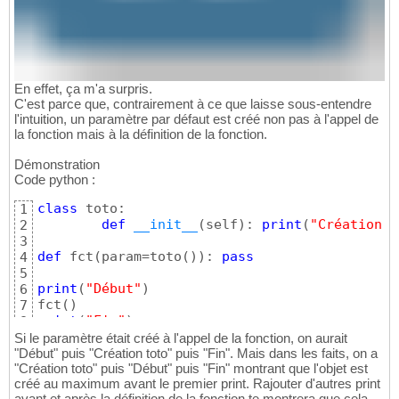
En effet, ça m'a surpris.
C'est parce que, contrairement à ce que laisse sous-entendre
l'intuition, un paramètre par défaut est créé non pas à l'appel de
la fonction mais à la définition de la fonction.
Démonstration
Code python :
class
 toto:

1
def
__init__
(
self
)
: 
print
(
"Création t
2
3
def
 fct
(
param=toto
(
)
)
: 
pass
4
5
print
(
"Début"
)
6
fct
(
)
7
print
(
"Fin"
)
8
Si le paramètre était créé à l'appel de la fonction, on aurait
"Début" puis "Création toto" puis "Fin". Mais dans les faits, on a
"Création toto" puis "Début" puis "Fin" montrant que l'objet est
créé au maximum avant le premier print. Rajouter d'autres print
avant et après la définition de la fonction te montrera que cela