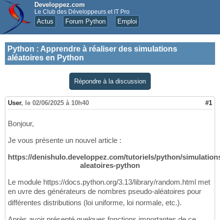
Developpez.com
Le Club des Développeurs et IT Pro
Actus
Forum Python
Emploi
Python
:
Apprendre à réaliser des simulations
aléatoires en Python
Répondre à la discussion
User
,
le 02/06/2025 à 10h40
#1
Bonjour,
Je vous présente un nouvel article :
https://denishulo.developpez.com/tutoriels/python/simulation
aleatoires-python
Le module https://docs.python.org/3.13/library/random.html met
en uvre des générateurs de nombres pseudo-aléatoires pour
différentes distributions (loi uniforme, loi normale, etc.).
Après avoir présenté quelques fonctions importantes de ce