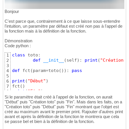
Bonjour
C'est parce que, contrairement à ce que laisse sous-entendre
l'intuition, un paramètre par défaut est créé non pas à l'appel de
la fonction mais à la définition de la fonction.
Démonstration
Code python :
class
 toto:

1
def
__init__
(
self
)
: 
print
(
"Création t
2
3
def
 fct
(
param=toto
(
)
)
: 
pass
4
5
print
(
"Début"
)
6
fct
(
)
7
print
(
"Fin"
)
8
Si le paramètre était créé à l'appel de la fonction, on aurait
"Début" puis "Création toto" puis "Fin". Mais dans les faits, on a
"Création toto" puis "Début" puis "Fin" montrant que l'objet est
créé au maximum avant le premier print. Rajouter d'autres print
avant et après la définition de la fonction te montrera que cela
se passe bel et bien à la définition de la fonction.