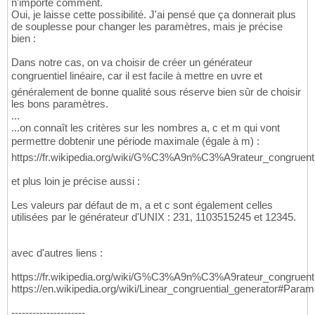
n'importe comment.
Oui, je laisse cette possibilité. J'ai pensé que ça donnerait plus
de souplesse pour changer les paramètres, mais je précise
bien :
Dans notre cas, on va choisir de créer un générateur
congruentiel linéaire, car il est facile à mettre en uvre et
généralement de bonne qualité sous réserve bien sûr de choisir
les bons paramètres.
...
...on connaît les critères sur les nombres a, c et m qui vont
permettre dobtenir une période maximale (égale à m) :
https://fr.wikipedia.org/wiki/G%C3%A9n%C3%A9rateur_congruen
et plus loin je précise aussi :
Les valeurs par défaut de m, a et c sont également celles
utilisées par le générateur d'UNIX : 231, 1103515245 et 12345.
avec d'autres liens :
https://fr.wikipedia.org/wiki/G%C3%A9n%C3%A9rateur_congruen
https://en.wikipedia.org/wiki/Linear_congruential_generator#Pa
---------------------