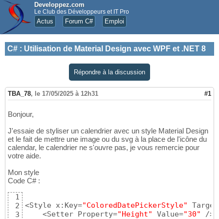
Developpez.com
Le Club des Développeurs et IT Pro
Actus
Forum C#
Emploi
C#
:
Utilisation de Material Design avec WPF et .NET 8
Répondre à la discussion
TBA_78
,
le 17/05/2025 à 12h31
#1
Bonjour,
J'essaie de styliser un calendrier avec un style Material Design
et le fait de mettre une image ou du svg à la place de l'icône du
calendar, le calendrier ne s'ouvre pas, je vous remercie pour
votre aide.
Mon style
Code C# :
1
<Style x:Key=
"ColoredDatePickerStyle"
 Target
2
    <Setter Property=
"Height"
 Value=
"30"
 />

3