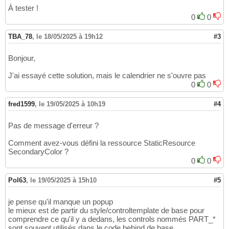
</Style>
54
                        <ColumnDefinition Wi
14
À tester !
                    </Grid.ColumnDefinitions>
15
0
0
16
17
TBA_78
,
le 18/05/2025 à 19h12
#3
                    <Border Grid.ColumnSpan=
18
                        Background=
"
{
Templat
19
Bonjour,
                        BorderBrush=
"
{
Templa
20
                        BorderThickness=
"
{
Te
21
J'ai essayé cette solution, mais le calendrier ne s'ouvre pas
                        CornerRadius=
"4"
 />

22
0
0
23
24
fred1599
,
le 19/05/2025 à 10h19
#4
                    <DatePickerTextBox x:Nam
25
                                   Grid.Colu
26
Pas de message d'erreur ?
                                   Padding=
"
27
                                   Backgroun
28
Comment avez-vous défini la ressource StaticResource
                                   BorderThi
29
SecondaryColor ?
                                   VerticalC
30
0
0
                                   Foregroun
31
32
Pol63
,
le 19/05/2025 à 15h10
#5
33
                    <Button x:Name=
"PART_But
34
                        Grid.Column=
"1"
35
je pense qu'il manque un popup
                        Background=
"Transpar
36
le mieux est de partir du style/controltemplate de base pour
                        BorderBrush=
"
{
x:Null
comprendre ce qu'il y a dedans, les controls nommés PART_*
37
sont souvent utilisés dans le code behind de base
                        Focusable=
"False"
38