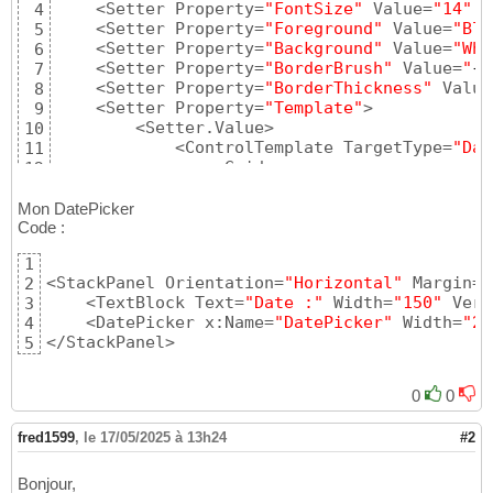
    <Setter Property=
"FontSize"
 Value=
"14"
 /
4
    <Setter Property=
"Foreground"
 Value=
"Bla
5
    <Setter Property=
"Background"
 Value=
"Whi
6
    <Setter Property=
"BorderBrush"
 Value=
"
{
S
7
    <Setter Property=
"BorderThickness"
 Value
8
    <Setter Property=
"Template"
>

9
        <Setter.Value>

10
            <ControlTemplate TargetType=
"Dat
11
                <Grid>

12
                    <Grid.ColumnDefinitions>

13
                        <ColumnDefinition Wi
14
Mon DatePicker
                        <ColumnDefinition Wi
Code :
15
                    </Grid.ColumnDefinitions>
16
1
17
<StackPanel Orientation=
"Horizontal"
 Margin=
"
2
                    <!-- Bordure -->

18
    <TextBlock Text=
"Date :"
 Width=
"150"
 Vert
3
                    <Border Grid.ColumnSpan=
19
    <DatePicker x:Name=
"DatePicker"
 Width=
"20
4
                        Background=
"
{
Templat
20
</StackPanel>
5
                        BorderBrush=
"
{
Templa
21
                        BorderThickness=
"
{
Te
22
                        CornerRadius=
"4"
 />

23
0
0
24
                    <!-- Zone de texte -->

25
fred1599
,
le 17/05/2025 à 13h24
#2
                    <DatePickerTextBox x:Nam
26
                                   Grid.Colu
27
Bonjour,
                                   Padding=
"
28