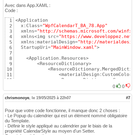
            <Setter Property=
"Foreground"
 Va
14
Avec dans App.XAML :
            <Setter Property=
"IsTodayHighlig
Code :
15
            <Setter Property=
"SelectedDateFo
16
<Application 

1
            <Setter Property=
"Padding"
 Value
17
  x:Class=
"WpfCalendarT_BA_78.App"
2
            <Setter Property=
"BorderThicknes
18
  xmlns=
"http://schemas.microsoft.com/winfx/
3
            <Setter Property=
"BorderBrush"
 V
19
  xmlns<img src=
"https://www.developpez.net/
4
            <Setter Property=
"HorizontalCont
20
  xmlns:materialDesign=
"http://materialdesig
5
            <!-- Style du calendrier personn
21
  StartupUri=
"MainWindow.xaml"
>

6
            <Setter Property=
"CalendarStyle"
22
7
            <!-- Nouveau ControlTemplate per
23
    <Application.Resources>

8
            <Setter Property=
"Template"
>

24
        <ResourceDictionary>

9
                <Setter.Value>

25
            <ResourceDictionary.MergedDictio
10
                    <ControlTemplate TargetT
26
                <materialDesign:CustomColorT
11
                        <Border BorderBrush=
27
                <ResourceDictionary Source=
"
12
                                CornerRadius
28
            </ResourceDictionary.MergedDicti
13
                            <Grid x:Name=
"PA
29
0
0
        </ResourceDictionary>

14
                                    Vertical
30
    </Application.Resources>

15
                                <Grid.Column
31
chrismonoye
,
le 19/05/2025 à 22h07
#7
16
                                    <ColumnD
32
</Application>
17
                                    <ColumnD
33
Pour que votre code fonctionne, il manque donc 2 choses :
                                </Grid.Colum
34
- Le Popup du calendrier qui est un élément nommé obligatoire
                                <!-- Zone de
35
du Template.
                                <DatePickerT
36
- Définir le style appliqué au calendrier par le biais de la
                                            
37
propriété CalendarStyle au moyen d'un Setter.