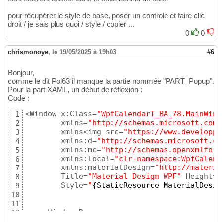
                        Cursor=
"Hand"
39
pour récupérer le style de base, poser un controle et faire clic
                        ToolTip=
"Ouvrir le c
40
droit / je sais plus quoi / style / copier ...
                        <Viewbox Width=
"16"
 
41
0
0
                            <Canvas Width=
"2
42
                                <Path Data=
"
43
chrismonoye
                                  Fill=
,
le 19/05/2025 à 19h03
"{Bin
#6
44
                                </Canvas>

45
                        </Viewbox>

46
Bonjour,
                    </Button>

47
comme le dit Pol63 il manque la partie nommée "PART_Popup".
                </Grid>

48
Pour la part XAML, un début de réflexion :
                <ControlTemplate.Triggers>

49
Code :
                    <Trigger Property=
"IsEna
50
<Window x:Class=
"WpfCalendarT_BA_78.MainWind
1
                        <Setter Property=
"Op
51
        xmlns=
"http://schemas.microsoft.com/
2
                        <Setter TargetName=
"
52
        xmlns<img src=
"https://www.developpe
3
                    </Trigger>

53
        xmlns:d=
"http://schemas.microsoft.co
4
                    </ControlTemplate.Trigger
54
        xmlns:mc=
"http://schemas.openxmlform
5
            </ControlTemplate>

55
        xmlns:local=
"clr-namespace:WpfCalend
6
        </Setter.Value>

56
        xmlns:materialDesign=
"http://materia
7
    </Setter>

57
        Title=
"Material Design WPF"
 Height=
"
8
</Style>
58
        Style=
"
{
StaticResource MaterialDesig
9
10
11
    <Window.Resources>

12
        <Style  x:Key=
"DatePickerStyle"
 Targ
13