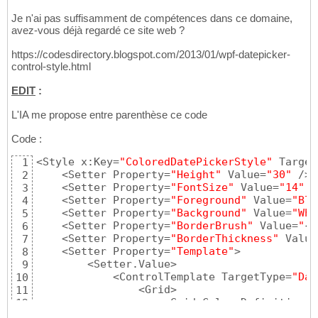
                                   Backgroun
29
Je n'ai pas suffisamment de compétences dans ce domaine,
                                   BorderThi
30
avez-vous déjà regardé ce site web ?
                                   VerticalC
31
                                   Foregroun
32
https://codesdirectory.blogspot.com/2013/01/wpf-datepicker-
33
control-style.html
                    <!-- Bouton calendrier --
34
                    <Button x:Name=
"PART_But
35
EDIT
:
                        Grid.Column=
"1"
36
                        Background=
"Transpar
37
L'IA me propose entre parenthèse ce code
                        BorderBrush=
"
{
x:Null
38
                        Focusable=
"False"
39
Code :
                        Cursor=
"Hand"
40
                        ToolTip=
"Ouvrir le c
41
<Style x:Key=
"ColoredDatePickerStyle"
 Target
1
                        <Viewbox Width=
"16"
 
42
    <Setter Property=
"Height"
 Value=
"30"
 />

2
                            <Canvas Width=
"2
43
    <Setter Property=
"FontSize"
 Value=
"14"
 /
3
                    <!-- Icône calendrier  --
44
    <Setter Property=
"Foreground"
 Value=
"Bla
4
                                <Path Data=
"
45
    <Setter Property=
"Background"
 Value=
"Whi
5
                                  Fill=
"#F7C
46
    <Setter Property=
"BorderBrush"
 Value=
"
{
S
6
                            </Canvas>

47
    <Setter Property=
"BorderThickness"
 Value
7
                        </Viewbox>

48
    <Setter Property=
"Template"
>

8
                    </Button>

49
        <Setter.Value>

9
                </Grid>

50
            <ControlTemplate TargetType=
"Dat
10
            </ControlTemplate>

51
                <Grid>

11
        </Setter.Value>

52
                    <Grid.ColumnDefinitions>

12
    </Setter>

53
                        <ColumnDefinition Wi
13