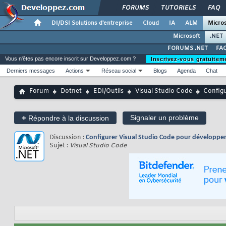
FORUMS
TUTORIELS
FAQ
DI/DSI Solutions d'entreprise
Cloud
IA
ALM
Micros
Microsoft
.NET
FORUMS .NET
FAQ
Vous n'êtes pas encore inscrit sur Developpez.com ?
Inscrivez-vous gratuitem
Derniers messages
Actions
Réseau social
Blogs
Agenda
Chat
Forum
Dotnet
EDI/Outils
Visual Studio Code
Configu
+
Signaler un problème
Répondre à la discussion
Discussion :
Configurer Visual Studio Code pour développer
Sujet :
Visual Studio Code