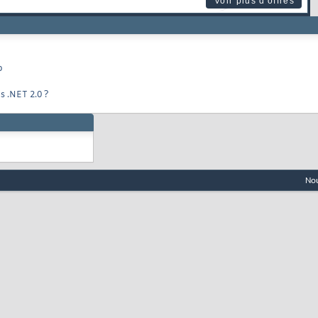
Voir plus d'offres
p
s .NET 2.0 ?
Nou