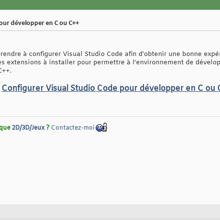
our développer en C ou C++
apprendre à configurer Visual Studio Code afin d'obtenir une bonne ex
les extensions à installer pour permettre à l'environnement de dével
C++.
Configurer Visual Studio Code pour développer en C ou
rique
2D/3D/Jeux
?
Contactez-moi