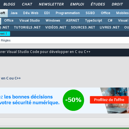
BLOGS
CHAT
NEWSLETTER
EMPLOI
ÉTUDES
DROIT
oft
Java
Dév. Web
EDI
Programmation
SGBD
Office
Mobiles
Office
Visual Studio
Windows
ASP.NET
TypeScript
C#
Visual
 .NET
TUTORIELS .NET
VIDÉOS .NET
SOURCES .NET
LIVRES .NET
OU
ent !
Règles
rer Visual Studio Code pour développer en C ou C++
 en C ou C++