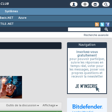
CLUB
Systèmes
 Basic.NET
Azure
TILS .NET
Recherche avancée
Navigation
Inscrivez-vous
gratuitement
pour pouvoir participer,
suivre les réponses en
temps réel, voter pour
les messages, poser vos
propres questions et
recevoir la newsletter
Outils de la discussion
Affichage