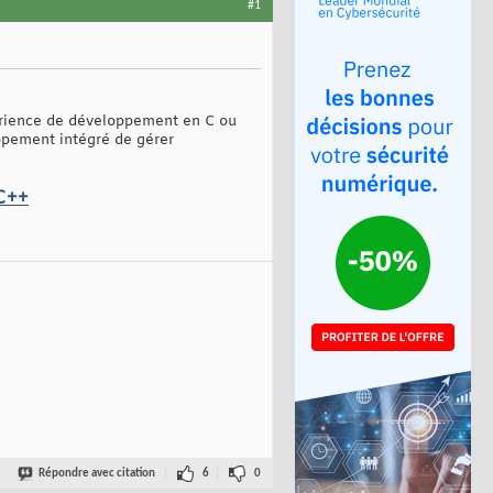
#1
périence de développement en C ou
oppement intégré de gérer
 C++
Répondre avec citation
6
0