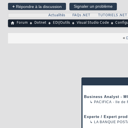
+
Signaler un problème
Répondre à la discussion
Actualités
FAQs .NET
TUTORIELS .NET
Forum
Dotnet
EDI/Outils
Visual Studio Code
Configu
«
D
Business Analyst - M
↳
PACIFICA
- Ile de
Experte / Expert prod
↳
LA BANQUE POST