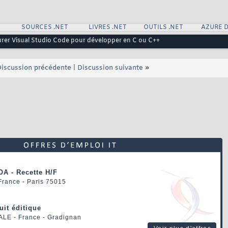
SOURCES .NET
LIVRES .NET
OUTILS .NET
AZURE 
rer Visual Studio Code pour développer en C ou C++
iscussion précédente
|
Discussion suivante
»
OA - Recette H/F
 France - Paris 75015
uit éditique
ALE
- France - Gradignan