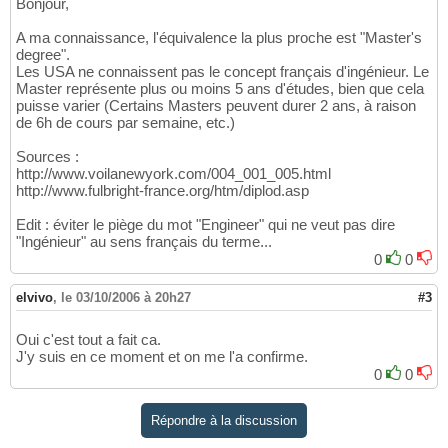
Bonjour,
A ma connaissance, l'équivalence la plus proche est "Master's
degree".
Les USA ne connaissent pas le concept français d'ingénieur. Le
Master représente plus ou moins 5 ans d'études, bien que cela
puisse varier (Certains Masters peuvent durer 2 ans, à raison
de 6h de cours par semaine, etc.)
Sources :
http://www.voilanewyork.com/004_001_005.html
http://www.fulbright-france.org/htm/diplod.asp
Edit : éviter le piège du mot "Engineer" qui ne veut pas dire
"Ingénieur" au sens français du terme...
0
0
elvivo
,
le 03/10/2006 à 20h27
#3
Oui c'est tout a fait ca.
J'y suis en ce moment et on me l'a confirme.
0
0
Répondre à la discussion