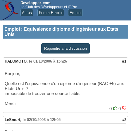
Developpez.com
Le Club des Développeurs et IT Pro
Actus
Forum Emploi
Emploi
Emploi
:
Equivalence diplome d'ingénieur aux Etats
Unis
Répondre à la discussion
HALOMOTO
,
le 01/10/2006 à 15h26
#1
Bonjour,
Quelle est l'équivalence d'un diplôme d'ingénieur (BAC +5) aux
Etats Unis ?
impossible de trouver une source fiable.
Merci
0
0
LeSmurf
,
le 02/10/2006 à 12h05
#2