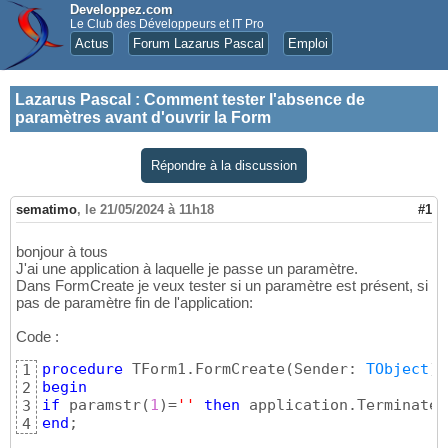
Developpez.com
Le Club des Développeurs et IT Pro
Actus
Forum Lazarus Pascal
Emploi
Lazarus Pascal
:
Comment tester l'absence de
paramètres avant d'ouvrir la Form
Répondre à la discussion
sematimo
,
le 21/05/2024 à 11h18
#1
bonjour à tous
J'ai une application à laquelle je passe un paramètre.
Dans FormCreate je veux tester si un paramètre est présent, si
pas de paramètre fin de l'application:
Code :
procedure
 TForm1.FormCreate
(
Sender: 
TObject
)
1
begin
2
if
 paramstr
(
1
)
=
''
then
3
end
;
4