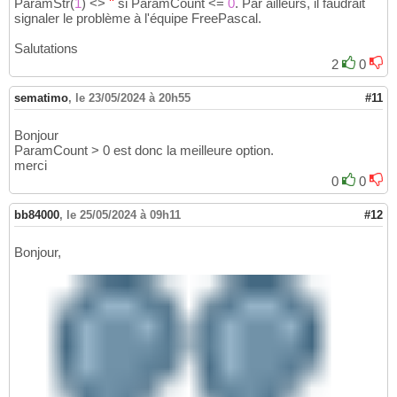
ParamStr
(
1
)
<>
''
si ParamCount <=
0
. Par ailleurs, il faudrait
signaler le problème à l'équipe FreePascal.
Salutations
2
0
sematimo
,
le 23/05/2024 à 20h55
#11
Bonjour
ParamCount > 0 est donc la meilleure option.
merci
0
0
bb84000
,
le 25/05/2024 à 09h11
#12
Bonjour,