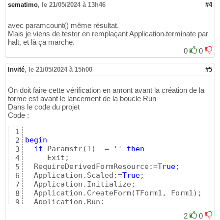
sematimo
,
le 21/05/2024 à 13h46
#4
avec paramcount() même résultat.
Mais je viens de tester en remplaçant Application.terminate par
halt, et là ça marche.
0
0
Invité
,
le 21/05/2024 à 15h00
#5
On doit faire cette vérification en amont avant la création de la
forme est avant le lancement de la boucle Run
Dans le code du projet
Code :
1
begin
2
if
 Paramstr
(
1
)
  = 
''
then
3
     Exit;

4
  RequireDerivedFormResource:=
True
;

5
  Application.Scaled:=
True
;

6
  Application.Initialize;

7
  Application.CreateForm
(
TForm1, Form1
)
;

8
9
end
.
10
2
0