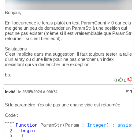
Bonjour,
En l'occurrence je ferais plutôt un test ParamCount > 0 car cela
me gène un peu de demander un ParamStr à une position qui
peut ne pas exister (même si il est vraisemblable que ParamStr
retourne '' si c'est bien écrit).
Salutations
C'est implicite dans ma suggestion. Il faut toujours tester la taille
d'un array ou d'une liste pour ne pas chercher un index
inexistant qui va déclencher une exception.
bb.
0
0
Invité
,
le 26/05/2024 à 00h34
#13
Si le paramètre n'existe pas une chaine vide est retournée
Code :
Function
 ParamStr
(
Param : 
Integer
)
 : 
ansistr
1
begin
2
{
3