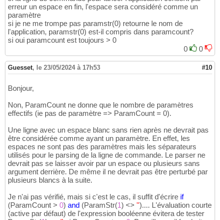
erreur un espace en fin, l'espace sera considéré comme un
paramètre
si je ne me trompe pas paramstr(0) retourne le nom de
l'application, paramstr(0) est-il compris dans paramcount?
si oui paramcount est toujours > 0
0
0
Guesset
,
le 23/05/2024 à 17h53
#10
Bonjour,
Non, ParamCount ne donne que le nombre de paramètres
effectifs (ie pas de paramètre => ParamCount = 0).
Une ligne avec un espace blanc sans rien après ne devrait pas
être considérée comme ayant un paramètre. En effet, les
espaces ne sont pas des paramètres mais les séparateurs
utilisés pour le parsing de la ligne de commande. Le parser ne
devrait pas se laisser avoir par un espace ou plusieurs sans
argument derrière. De même il ne devrait pas être perturbé par
plusieurs blancs à la suite.
Je n'ai pas vérifié, mais si c'est le cas, il suffit d'écrire
if
(
ParamCount >
0
)
and
(
ParamStr
(
1
)
<>
''
)
.... L'évaluation courte
(active par défaut) de l'expression booléenne évitera de tester