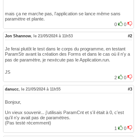
mais ça ne marche pas, l'application se lance même sans
paramètre et plante.
0
0
Jon Shannow
,
le 21/05/2024 à 11h53
#2
Je ferai plutôt le test dans le corps du programme, en testant
ParamStr avant la création des Forms et dans le cas où il n'y a
pas de paramètre, je nexécute pas le Application.run.
JS
2
0
danucc
,
le 21/05/2024 à 11h55
#3
Bonjour,
Un vieux souvenir... j'utilisais ParamCnt et s'il était à 0, c'est
qu'il n'y avait pas de paramètres.
(Pas testé récemment)
1
0