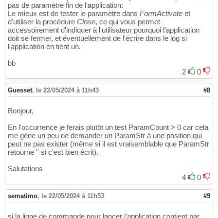
pas de paramètre fin de l'application:
Le mieux est de tester le paramètre dans
FormActivate
et
d'utiliser la procédure
Close
, ce qui vous permet
accessoirement d'indiquer à l'utilisateur pourquoi l'application
doit se fermer, et éventuellement de l'écrire dans le log si
l'application en tient un.
bb
2
0
Guesset
,
le 22/05/2024 à 11h43
#8
Bonjour,
En l'occurrence je ferais plutôt un test ParamCount > 0 car cela
me gène un peu de demander un ParamStr à une position qui
peut ne pas exister (même si il est vraisemblable que ParamStr
retourne '' si c'est bien écrit).
Salutations
4
0
sematimo
,
le 22/05/2024 à 11h53
#9
si la ligne de commande pour lancer l'application contient par