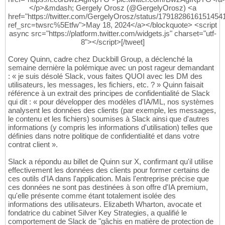
</p>&mdash; Gergely Orosz (@GergelyOrosz) <a
href="https://twitter.com/GergelyOrosz/status/1791828616151454
ref_src=twsrc%5Etfw">May 18, 2024</a></blockquote> <script
async src="https://platform.twitter.com/widgets.js" charset="utf-
8"></script>[/tweet]
Corey Quinn, cadre chez Duckbill Group, a déclenché la
semaine dernière la polémique avec un post rageur demandant
: « je suis désolé Slack, vous faites QUOI avec les DM des
utilisateurs, les messages, les fichiers, etc. ? » Quinn faisait
référence à un extrait des principes de confidentialité de Slack
qui dit : « pour développer des modèles d'IA/ML, nos systèmes
analysent les données des clients (par exemple, les messages,
le contenu et les fichiers) soumises à Slack ainsi que d'autres
informations (y compris les informations d'utilisation) telles que
définies dans notre politique de confidentialité et dans votre
contrat client ».
Slack a répondu au billet de Quinn sur X, confirmant qu'il utilise
effectivement les données des clients pour former certains de
ces outils d'IA dans l'application. Mais l'entreprise précise que
ces données ne sont pas destinées à son offre d'IA premium,
qu'elle présente comme étant totalement isolée des
informations des utilisateurs. Elizabeth Wharton, avocate et
fondatrice du cabinet Silver Key Strategies, a qualifié le
comportement de Slack de "gâchis en matière de protection de