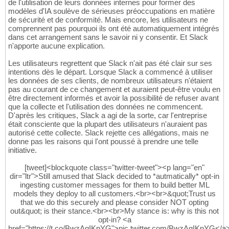
de l'utilisation de leurs données internes pour former des
modèles d'IA soulève de sérieuses préoccupations en matière
de sécurité et de conformité. Mais encore, les utilisateurs ne
comprennent pas pourquoi ils ont été automatiquement intégrés
dans cet arrangement sans le savoir ni y consentir. Et Slack
n'apporte aucune explication.
Les utilisateurs regrettent que Slack n'ait pas été clair sur ses
intentions dès le départ. Lorsque Slack a commencé à utiliser
les données de ses clients, de nombreux utilisateurs n'étaient
pas au courant de ce changement et auraient peut-être voulu en
être directement informés et avoir la possibilité de refuser avant
que la collecte et l'utilisation des données ne commencent.
D'après les critiques, Slack a agi de la sorte, car l'entreprise
était consciente que la plupart des utilisateurs n'auraient pas
autorisé cette collecte. Slack rejette ces allégations, mais ne
donne pas les raisons qui l'ont poussé à prendre une telle
initiative.
[tweet]<blockquote class="twitter-tweet"><p lang="en"
dir="ltr">Still amused that Slack decided to *autmatically* opt-in
ingesting customer messages for them to build better ML
models they deploy to all customers.<br><br>&quot;Trust us
that we do this securely and please consider NOT opting
out&quot; is their stance.<br><br>My stance is: why is this not
opt-in? <a
href="https://t.co/BwzAgIKpYG">pic.twitter.com/BwzAgIKpYG</a