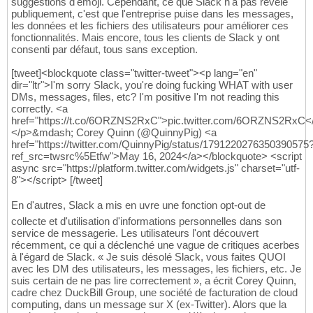
suggestions d'emoji. Cependant, ce que Slack n'a pas révélé
publiquement, c'est que l'entreprise puise dans les messages,
les données et les fichiers des utilisateurs pour améliorer ces
fonctionnalités. Mais encore, tous les clients de Slack y ont
consenti par défaut, tous sans exception.
[tweet]<blockquote class="twitter-tweet"><p lang="en"
dir="ltr">I'm sorry Slack, you're doing fucking WHAT with user
DMs, messages, files, etc? I'm positive I'm not reading this
correctly. <a
href="https://t.co/6ORZNS2RxC">pic.twitter.com/6ORZNS2RxC<
</p>&mdash; Corey Quinn (@QuinnyPig) <a
href="https://twitter.com/QuinnyPig/status/1791220276350390575
ref_src=twsrc%5Etfw">May 16, 2024</a></blockquote> <script
async src="https://platform.twitter.com/widgets.js" charset="utf-
8"></script> [/tweet]
En d'autres, Slack a mis en uvre une fonction opt-out de
collecte et d'utilisation d'informations personnelles dans son
service de messagerie. Les utilisateurs l'ont découvert
récemment, ce qui a déclenché une vague de critiques acerbes
à l'égard de Slack. « Je suis désolé Slack, vous faites QUOI
avec les DM des utilisateurs, les messages, les fichiers, etc. Je
suis certain de ne pas lire correctement », a écrit Corey Quinn,
cadre chez DuckBill Group, une société de facturation de cloud
computing, dans un message sur X (ex-Twitter). Alors que la