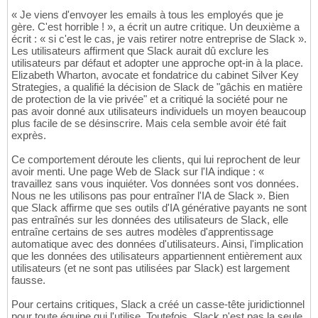
« Je viens d'envoyer les emails à tous les employés que je
gère. C'est horrible ! », a écrit un autre critique. Un deuxième a
écrit : « si c'est le cas, je vais retirer notre entreprise de Slack ».
Les utilisateurs affirment que Slack aurait dû exclure les
utilisateurs par défaut et adopter une approche opt-in à la place.
Elizabeth Wharton, avocate et fondatrice du cabinet Silver Key
Strategies, a qualifié la décision de Slack de "gâchis en matière
de protection de la vie privée" et a critiqué la société pour ne
pas avoir donné aux utilisateurs individuels un moyen beaucoup
plus facile de se désinscrire. Mais cela semble avoir été fait
exprès.
Ce comportement déroute les clients, qui lui reprochent de leur
avoir menti. Une page Web de Slack sur l'IA indique : «
travaillez sans vous inquiéter. Vos données sont vos données.
Nous ne les utilisons pas pour entraîner l'IA de Slack ». Bien
que Slack affirme que ses outils d'IA générative payants ne sont
pas entraînés sur les données des utilisateurs de Slack, elle
entraîne certains de ses autres modèles d'apprentissage
automatique avec des données d'utilisateurs. Ainsi, l'implication
que les données des utilisateurs appartiennent entièrement aux
utilisateurs (et ne sont pas utilisées par Slack) est largement
fausse.
Pour certains critiques, Slack a créé un casse-tête juridictionnel
pour toute équipe qui l'utilise. Toutefois, Slack n'est pas la seule