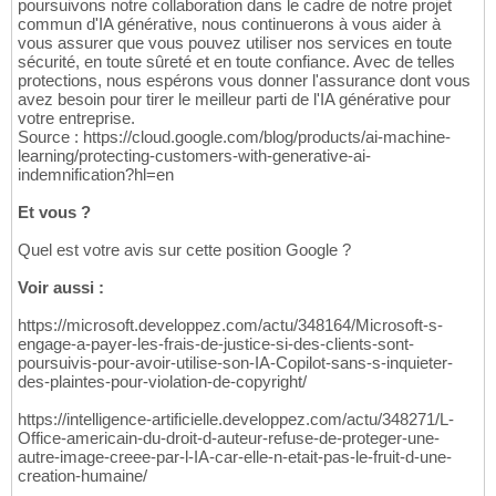
poursuivons notre collaboration dans le cadre de notre projet
commun d'IA générative, nous continuerons à vous aider à
vous assurer que vous pouvez utiliser nos services en toute
sécurité, en toute sûreté et en toute confiance. Avec de telles
protections, nous espérons vous donner l'assurance dont vous
avez besoin pour tirer le meilleur parti de l'IA générative pour
votre entreprise.
Source : https://cloud.google.com/blog/products/ai-machine-
learning/protecting-customers-with-generative-ai-
indemnification?hl=en
Et vous ?
Quel est votre avis sur cette position Google ?
Voir aussi :
https://microsoft.developpez.com/actu/348164/Microsoft-s-
engage-a-payer-les-frais-de-justice-si-des-clients-sont-
poursuivis-pour-avoir-utilise-son-IA-Copilot-sans-s-inquieter-
des-plaintes-pour-violation-de-copyright/
https://intelligence-artificielle.developpez.com/actu/348271/L-
Office-americain-du-droit-d-auteur-refuse-de-proteger-une-
autre-image-creee-par-l-IA-car-elle-n-etait-pas-le-fruit-d-une-
creation-humaine/