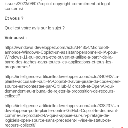
issues/2023/09/07/copilot-copyright-commitment-ai-legal-
concerns/
Et vous ?
Quel est votre avis sur le sujet ?
Voir aussi :
https://windows.developpez.com/actu/344854/Microsoft-
annonce-Windows-Copilot-un-assistant-personnel-d-IA-pour-
Windows-11-qui-pourra-etre-ouvert-et-utilise-a-partir-de-la-
barre-des-taches-dans-toutes-les-applications-et-tous-les-
programmes/
https://intelligence-artificielle.developpez.com/actu/340942/La-
plainte-accusant-l-outil-IA-Copilot-d-avoir-pirate-du-code-open-
source-est-contestee-par-GitHub-Microsoft-et-OpenAI-qui-
demandent-au-tribunal-de-rejeter-la-proposition-de-recours-
collectif/
https://intelligence-artificielle.developpez.com/actu/338237/Un-
developpeur-porte-plainte-contre-GitHub-Copilot-le-decrivant-
comme-un-produit-d-IA-qui-s-appuie-sur-un-piratage-de-
logiciels-open-source-sans-precedent-Il-vise-le-statut-de-
recours-collectif/