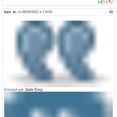
6
0
kain_tn
,
le 08/09/2023 à 13h54
#2
Envoyé par
Jade Emy