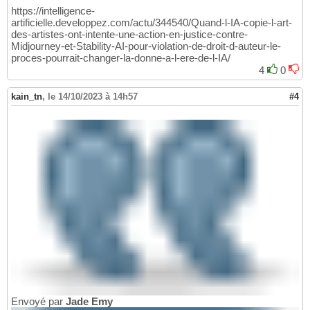
https://intelligence-
artificielle.developpez.com/actu/344540/Quand-l-IA-copie-l-art-
des-artistes-ont-intente-une-action-en-justice-contre-
Midjourney-et-Stability-AI-pour-violation-de-droit-d-auteur-le-
proces-pourrait-changer-la-donne-a-l-ere-de-l-IA/
4
0
kain_tn
,
le 14/10/2023 à 14h57
#4
Envoyé par
Jade Emy