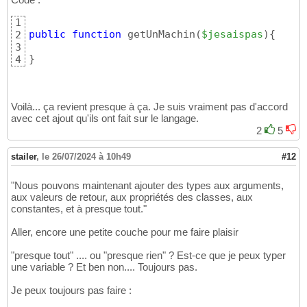
1
public
function
 getUnMachin
(
$jesaispas
)
{
2
3
}
4
Voilà... ça revient presque à ça. Je suis vraiment pas d'accord
avec cet ajout qu'ils ont fait sur le langage.
2
5
stailer
,
le 26/07/2024 à 10h49
#12
"Nous pouvons maintenant ajouter des types aux arguments,
aux valeurs de retour, aux propriétés des classes, aux
constantes, et à presque tout."
Aller, encore une petite couche pour me faire plaisir
"presque tout" .... ou "presque rien" ? Est-ce que je peux typer
une variable ? Et ben non.... Toujours pas.
Je peux toujours pas faire :