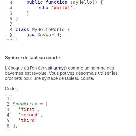
public
function
 sayHello
(
)
{
3
echo
'World!'
;

4
}
5
}
6
7
class
 MyHelloWorld 
{
8
use
9
}
10
Syntaxe de tableau courte
L'époque où l'on écrivait
array
(
)
comme un homme des
cavernes est révolue. Vous pouvez désormais utiliser les
crochets pour une syntaxe de tableau courte.
Code :
1
$newArray
 = 
[
2
'first'
,

3
'second'
,

4
'third'
5
]
;
6