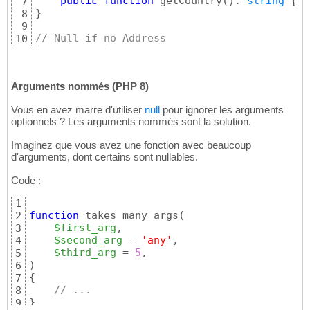
public
function
 getCountry
(
)
: 
string
{
}
7
}
8
9
// Null if no Address
10
$country
 = 
$customer
->getAddress
(
)
?->getCoun
11
Arguments nommés (PHP 8)
Vous en avez marre d'utiliser
null
pour ignorer les arguments
optionnels ? Les arguments nommés sont la solution.
Imaginez que vous avez une fonction avec beaucoup
d'arguments, dont certains sont nullables.
Code :
1
function
 takes_many_args
(
2
$first_arg
,

3
$second_arg
 = 
'any'
,

4
$third_arg
 = 
5
5
)
6
{
7
// ...
8
}
9