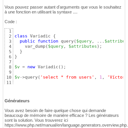
Vous pouvez passer autant d'arguments que vous le souhaitez
à une fonction en utilisant la syntaxe ....
Code :
1
class
 Variadic 
{
2
public
function
 query
(
$query
, ...
$attribut
3
    var_dump
(
$query
, 
$attributes
)
;

4
}
5
}
6
7
$v
 = 
new
 Variadic
(
)
;

8
9
$v
->query
(
'select * from users'
, 
1
, 
'Víctor'
10
11
// result 'select * from users', 1, 'Víctor'
12
Générateurs
Vous avez besoin de faire quelque chose qui demande
beaucoup de mémoire de manière efficace ? Les générateurs
sont la solution. Vous trouverez ici
https://www.php.net/manual/en/language.generators.overview.php.