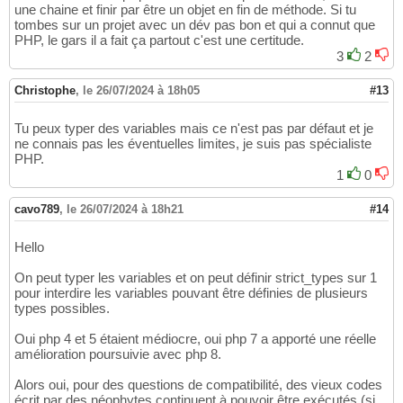
une chaine et finir par être un objet en fin de méthode. Si tu
tombes sur un projet avec un dév pas bon et qui a connut que
PHP, le gars il a fait ça partout c'est une certitude.
3
2
Christophe
,
le 26/07/2024 à 18h05
#13
Tu peux typer des variables mais ce n'est pas par défaut et je
ne connais pas les éventuelles limites, je suis pas spécialiste
PHP.
1
0
cavo789
,
le 26/07/2024 à 18h21
#14
Hello
On peut typer les variables et on peut définir strict_types sur 1
pour interdire les variables pouvant être définies de plusieurs
types possibles.
Oui php 4 et 5 étaient médiocre, oui php 7 a apporté une réelle
amélioration poursuivie avec php 8.
Alors oui, pour des questions de compatibilité, des vieux codes
écrit par des néophytes continuent à pouvoir être exécutés (si