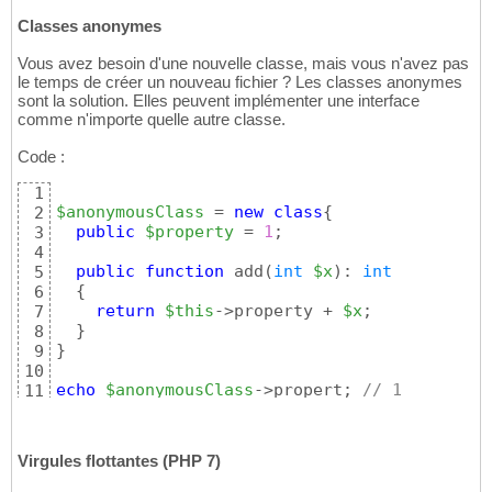
Classes anonymes
Vous avez besoin d'une nouvelle classe, mais vous n'avez pas
le temps de créer un nouveau fichier ? Les classes anonymes
sont la solution. Elles peuvent implémenter une interface
comme n'importe quelle autre classe.
Code :
1
$anonymousClass
 = 
new
class
{
2
public
$property
 = 
1
;

3
4
public
function
 add
(
int
$x
)
: 
int
5
{
6
return
$this
->property + 
$x
;

7
}
8
}
9
10
echo
$anonymousClass
->propert; 
// 1
11
echo
$anonymousClass
->add
(
2
)
;  
// 3
12
Virgules flottantes (PHP 7)