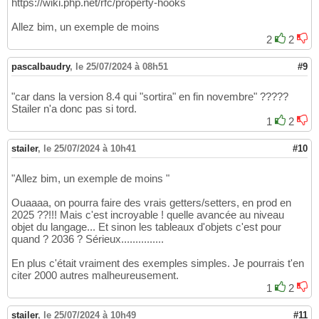
https://wiki.php.net/rfc/property-hooks
Allez bim, un exemple de moins
2
2
pascalbaudry
,
le 25/07/2024 à 08h51
#9
"car dans la version 8.4 qui "sortira" en fin novembre" ?????
Stailer n'a donc pas si tord.
1
2
stailer
,
le 25/07/2024 à 10h41
#10
"Allez bim, un exemple de moins "
Ouaaaa, on pourra faire des vrais getters/setters, en prod en
2025 ??!!! Mais c'est incroyable ! quelle avancée au niveau
objet du langage... Et sinon les tableaux d'objets c'est pour
quand ? 2036 ? Sérieux...............
En plus c'était vraiment des exemples simples. Je pourrais t'en
citer 2000 autres malheureusement.
1
2
stailer
,
le 25/07/2024 à 10h49
#11