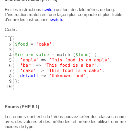
Fini les instructions
switch
qui font des kilomètres de long.
L'instruction match est une façon plus compacte et plus lisible
d'écrire les instructions
switch
.
Code :
1
$food
 = 
'cake'
;

2
3
$return_value
 = match 
(
$food
)
{
4
'apple'
 => 
'This food is an apple'
,

5
'bar'
 => 
'This food is a bar'
,

6
'cake'
 => 
'This food is a cake'
,

7
default
 => 
'Unknown food'
8
}
;

9
10
var_dump
(
$return_value
)
; 
// 'This food is a 
11
Enums (PHP 8.1)
Les enums sont enfin là ! Vous pouvez créer des classes enum
avec des valeurs et des méthodes, et même les utiliser comme
indices de type.