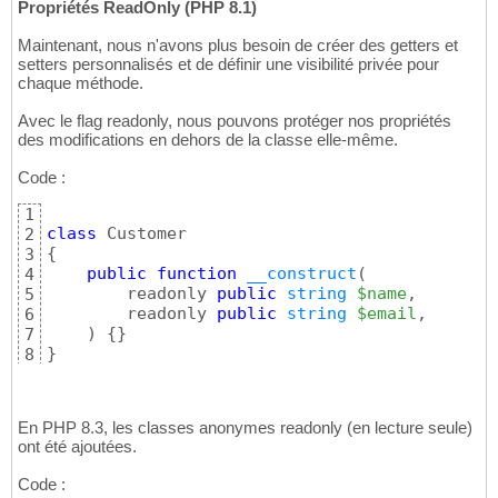
Propriétés ReadOnly (PHP 8.1)
Maintenant, nous n'avons plus besoin de créer des getters et
setters personnalisés et de définir une visibilité privée pour
chaque méthode.
Avec le flag readonly, nous pouvons protéger nos propriétés
des modifications en dehors de la classe elle-même.
Code :
1
class
2
{
3
public
function
__construct
(
4
        readonly 
public
string
$name
, 

5
        readonly 
public
string
$email
, 

6
)
{
}
7
}
8
En PHP 8.3, les classes anonymes readonly (en lecture seule)
ont été ajoutées.
Code :