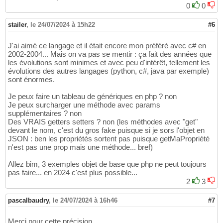
0
0
stailer
,
le 24/07/2024 à 15h22
#6
J'ai aimé ce langage et il était encore mon préféré avec c# en
2002-2004... Mais on va pas se mentir : ça fait des années que
les évolutions sont minimes et avec peu d'intérêt, tellement les
évolutions des autres langages (python, c#, java par exemple)
sont énormes.
Je peux faire un tableau de génériques en php ? non
Je peux surcharger une méthode avec params
supplémentaires ? non
Des VRAIS getters setters ? non (les méthodes avec "get"
devant le nom, c'est du gros fake puisque si je sors l'objet en
JSON : ben les propriétés sortent pas puisque getMaPropriété
n'est pas une prop mais une méthode... bref)
Allez bim, 3 exemples objet de base que php ne peut toujours
pas faire... en 2024 c'est plus possible...
2
3
pascalbaudry
,
le 24/07/2024 à 16h46
#7
Merci pour cette précision.