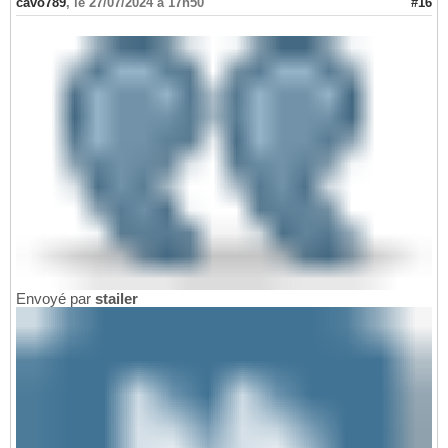
cavo789
,
le 27/07/2024 à 17h50
#16
Envoyé par
stailer