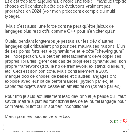
Et c'est trop tard aujourd'hui, encore une fois : il manque trop de
choses et il contient à côté des évolutions vraiment pas
prioritaires en 2024 (voir mon précédent exemple du multi
typage).
"Mais c'est aussi une force dont ne peut qu'être jaloux de
langages plus restrictifs comme C++ pour n'en citer qu'un."
Ouais, pendant longtemps je pestais sur les dév d'autres
langages qui critiquaient php pour des mauvaises raisons. L'un
de ses points forts est le dynamisme et le côté "chewing gum"
de l'introspection. On peut en effet facilement développer ses
propres librairies, gérer des cas de propriétés dynamiques, son
propre framework (d'ou le nb de framework existants d'ailleurs)
etc. Ceci est son bon côté. Mais contrairement à 2005 il
manque trop de choses de bases et d'autres langages ont
explosé avec leur lot de performances (python par ex) et
capacités objets sans cesse en amélioration (csharp par ex).
Pour info je suis actuellement lead dev php et je pense qu'il faut
savoir mettre à plat les fonctionnalités de tel ou tel langage pour
comparer, plutôt qu'un soutien inconditionnel.
Merci pour les pouces vers le bas
3
2