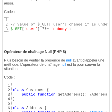
aussi.
Code :
1
// Value of $_GET['user'] change if is undefi
2
$_GET
[
'user'
]
 ??= 
'nobody'
;
3
Opérateur de chaînage Null (PHP 8)
Plus besoin de vérifier la présence de
null
avant d'appeler une
méthode. L'opérateur de chaînage
null
est là pour sauver la
situation.
Code :
1
class
 Customer 
{
2
public
function
 getAddress
(
)
: ?Address 
{
3
}
4
5
class
 Address 
{
6