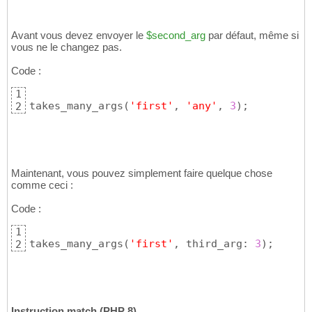
Avant vous devez envoyer le
$second_arg
par défaut, même si
vous ne le changez pas.
Code :
1
takes_many_args
(
'first'
, 
'any'
, 
3
)
;
2
Maintenant, vous pouvez simplement faire quelque chose
comme ceci :
Code :
1
takes_many_args
(
'first'
, third_arg: 
3
)
;
2
Instruction match (PHP 8)