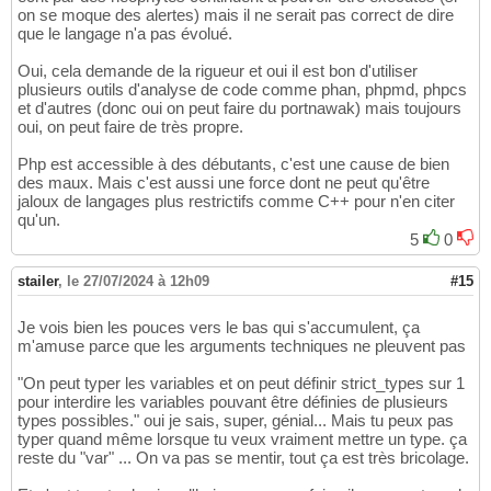
on se moque des alertes) mais il ne serait pas correct de dire
que le langage n'a pas évolué.
Oui, cela demande de la rigueur et oui il est bon d'utiliser
plusieurs outils d'analyse de code comme phan, phpmd, phpcs
et d'autres (donc oui on peut faire du portnawak) mais toujours
oui, on peut faire de très propre.
Php est accessible à des débutants, c'est une cause de bien
des maux. Mais c'est aussi une force dont ne peut qu'être
jaloux de langages plus restrictifs comme C++ pour n'en citer
qu'un.
5
0
stailer
,
le 27/07/2024 à 12h09
#15
Je vois bien les pouces vers le bas qui s'accumulent, ça
m'amuse parce que les arguments techniques ne pleuvent pas
"On peut typer les variables et on peut définir strict_types sur 1
pour interdire les variables pouvant être définies de plusieurs
types possibles." oui je sais, super, génial... Mais tu peux pas
typer quand même lorsque tu veux vraiment mettre un type. ça
reste du "var" ... On va pas se mentir, tout ça est très bricolage.