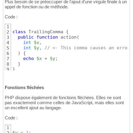
Plus besoin de se préoccuper de l'ajout d'une virgule finale à un
appel de fonction ou de méthode.
Code :
1
class
 TrailingComma 
{
2
public
function
 action
(
3
int
$x
,

4
int
$y
, 
// <- This comma causes an error 
5
)
{
6
echo
$x
 + 
$y
;

7
}
8
}
9
Fonctions fléchées
PHP dispose également de fonctions fléchées. Elles ne sont
pas exactement comme celles de JavaScript, mais elles sont
un excellent ajout au langage.
Code :
1
$y
 = 
1
;
