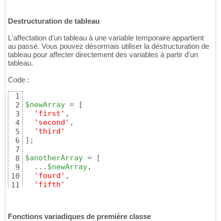
Destructuration de tableau
L'affectation d'un tableau à une variable temporaire appartient
au passé. Vous pouvez désormais utiliser la déstructuration de
tableau pour affecter directement des variables à partir d'un
tableau.
Code :
1
$newArray
 = 
[
2
'first'
,

3
'second'
,

4
'third'
5
]
;

6
7
$anotherArray
 = 
[
8
  ...
$newArray
,

9
'fourd'
,

10
'fifth'
11
]
;
12
Fonctions variadiques de première classe