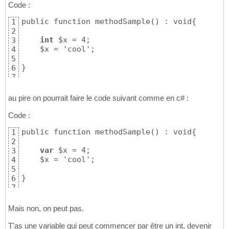
Code :
public function methodSample() : void{

1
2
int
 $x = 4; 

3
    $x = 'cool'; 

4
5
}
6
7
au pire on pourrait faire le code suivant comme en c# :
Code :
public function methodSample() : void{

1
2
var
 $x = 4; 

3
    $x = 'cool'; 

4
5
}
6
7
Mais non, on peut pas.
T'as une variable qui peut commencer par être un int, devenir