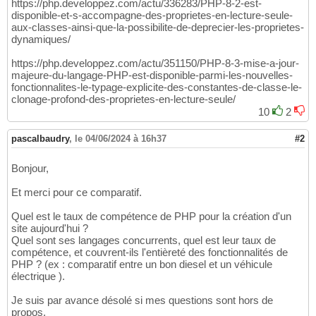
https://php.developpez.com/actu/336283/PHP-8-2-est-
disponible-et-s-accompagne-des-proprietes-en-lecture-seule-
aux-classes-ainsi-que-la-possibilite-de-deprecier-les-proprietes-
dynamiques/
https://php.developpez.com/actu/351150/PHP-8-3-mise-a-jour-
majeure-du-langage-PHP-est-disponible-parmi-les-nouvelles-
fonctionnalites-le-typage-explicite-des-constantes-de-classe-le-
clonage-profond-des-proprietes-en-lecture-seule/
10
2
pascalbaudry
,
le 04/06/2024 à 16h37
#2
Bonjour,
Et merci pour ce comparatif.
Quel est le taux de compétence de PHP pour la création d'un
site aujourd'hui ?
Quel sont ses langages concurrents, quel est leur taux de
compétence, et couvrent-ils l'entièreté des fonctionnalités de
PHP ? (ex : comparatif entre un bon diesel et un véhicule
électrique ).
Je suis par avance désolé si mes questions sont hors de
propos.