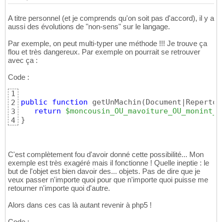
A titre personnel (et je comprends qu'on soit pas d'accord), il y a
aussi des évolutions de "non-sens" sur le langage.
Par exemple, on peut multi-typer une méthode !!! Je trouve ça
flou et très dangereux. Par exemple on pourrait se retrouver
avec ça :
Code :
1
public
function
 getUnMachin
(
Document|Repertoi
2
return
$moncousin_OU_mavoiture_OU_monint_O
3
}
4
C'est complètement fou d'avoir donné cette possibilité... Mon
exemple est très exagéré mais il fonctionne ! Quelle ineptie : le
but de l'objet est bien davoir des... objets. Pas de dire que je
veux passer n'importe quoi pour que n'importe quoi puisse me
retourner n'importe quoi d'autre.
Alors dans ces cas là autant revenir à php5 !
Code :