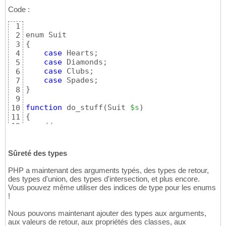
Code :
1
2
{
3
case
 Hearts;

4
case
 Diamonds;

5
case
 Clubs;

6
case
7
}
8
9
function
 do_stuff
(
Suit 
$s
)
10
{
11
// ...
12
}
13
14
do_stuff
(
Suit::Spades
)
;
Sûreté des types
15
PHP a maintenant des arguments typés, des types de retour,
des types d'union, des types d'intersection, et plus encore.
Vous pouvez même utiliser des indices de type pour les enums
!
Nous pouvons maintenant ajouter des types aux arguments,
aux valeurs de retour, aux propriétés des classes, aux