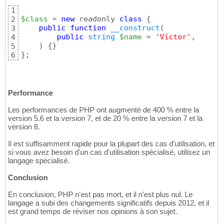
1
$class
 = 
new
 readonly 
class
{
2
public
function
__construct
(
3
public
string
$name
 = 
'Víctor'
,

4
)
{
}
5
}
;
6
Performance
Les performances de PHP ont augmenté de 400 % entre la
version 5.6 et la version 7, et de 20 % entre la version 7 et la
version 8.
Il est suffisamment rapide pour la plupart des cas d'utilisation, et
si vous avez besoin d'un cas d'utilisation spécialisé, utilisez un
langage spécialisé.
Conclusion
En conclusion, PHP n'est pas mort, et il n'est plus nul. Le
langage a subi des changements significatifs depuis 2012, et il
est grand temps de réviser nos opinions à son sujet.