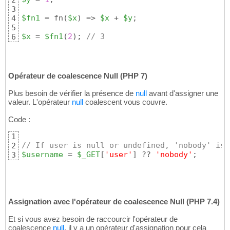
2
3
$fn1
 = fn
(
$x
)
 => 
$x
 + 
$y
;

4
5
$x
 = 
$fn1
(
2
)
; 
// 3
6
Opérateur de coalescence Null (PHP 7)
Plus besoin de vérifier la présence de
null
avant d'assigner une
valeur. L'opérateur
null
coalescent vous couvre.
Code :
1
// If user is null or undefined, 'nobody' is 
2
$username
 = 
$_GET
[
'user'
]
 ?? 
'nobody'
;
3
Assignation avec l'opérateur de coalescence Null (PHP 7.4)
Et si vous avez besoin de raccourcir l'opérateur de
coalescence
null
, il y a un opérateur d'assignation pour cela