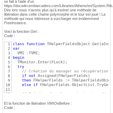
procedure
 TObjectHelper.SetChamp1
(
const
 Valu
28
se fait à l'aide d'un
begin
29
https://docwiki.embarcadero.com/Libraries/Athens/en/System.Rtti.
30
Dès lors nous n'avons plus qu'à insérer une méthode de
end
;
31
libération dans cette chaîne polymorphe et le tour est joué ! La
méthode qui nous intéresse à surcharger est évidemment
FreeInstance
.
Voici la fonction
Get
:
Code :
class
function
 THelperFieldsObject.Get
(
aInst
1
var
2
3
begin
4
  TMonitor.Enter
(
FLock
)
;

5
try
6
// Création du manager ou récupération d
7
if
not
 Assigned
(
FHelperFields
)
8
then
 FHelperFields := THelperFieldsObjec
9
else
if
 FHelperFields.ObjectList.TryGetV
10
11
// Création des champs et ajout au dicti
12
    Result := aFieldsClass.Create;

13
    FHelperFields.ObjectList.Add
(
aInstance, 
14
Et la fonction de libération
VMIOnBefore
:
Code :
15
// Création de l'intercepteur s'il n'exi
16