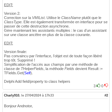
// Libération des champs
26
EDIT:
if
 FHelperFields.ObjectList.TryGetValue
(
27
begin
28
Version 2:
      FHelperFields.ObjectList.Remove
(
aInsta
29
Correction sur la
VMIList
. Utilise le
ClassName
plutôt que le
TObject
(
PFields
)
.Free;

30
ClassType
. Elle est également transformée en interface pour se
end
;

31
passer de cette destruction asynchrone.
Gère maintenant les assistants multiples : le cas d'un assistant
32
sur une classe ancêtre en plus de la classe courante.
// Libération du manager si plus utilisé
33
if
 FHelperFields.ObjectList.Count = 
0
th
34
EDIT:
      FreeAndNil
(
FHelperFields
)
;

35
36
Version finale:
finally
37
Pas convaincu par l'interface, l'objet est de toute façon libéré
    TMonitor.Exit
(
FLock
)
;

38
trop tôt. Supprimé !
end
39
Simplification de l'accès aux champs par une méthode de
end
;
40
classe de
THelperFields
, la méthode
Fields
devient Result :=
TFields.Get
(
Self
)
.
Delphi Add field/property to class helpers
3
0
Charly910
,
le 27/04/2024 à 17h33
#2
Bonjour Andnotor,