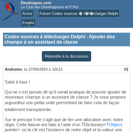
Developpez.com
Le Club des Développeurs et IT Pro
Actus
Forum Codes sources � t�l�charger Delphi
Emploi
Codes sources à télécharger Delphi
:
Ajouter des
champs à un assistant de classe
Répondre à la discussion
Andnotor
,
le 27/04/2024 à 12h12
#1
Salut à tous !
Qui ne s'est jamais dit qu'il serait pratique de pouvoir ajouter de
nouveaux champs à un assistant de classe ? Je vous propose
aujourdhui une petite unité permettant de faire cela de façon
totalement transparente.
Sur le principe il ne s'agit que de lier une allocation avec notre
objet. Cette liaison est faite à l'aide d'un TDictionary<
TObject
,
pointer> où la clé est l'instance de notre objet et la valeur une