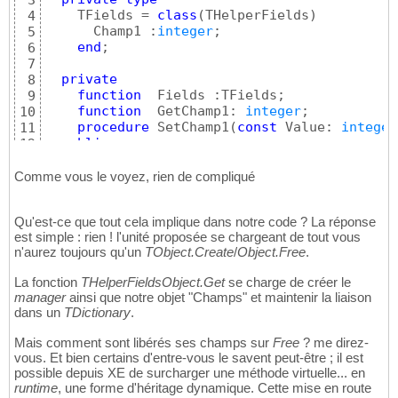
3
    TFields = 
class
(
THelperFields
)
4
      Champ1 :
integer
;

5
end
;

6
7
private
8
function
  Fields :TFields;

9
function
  GetChamp1: 
integer
;

10
procedure
 SetChamp1
(
const
 Value: 
integer
11
public
12
property
  Champ1 :
integer
 read GetChamp1
13
end
;

14
Comme vous le voyez, rien de compliqué
15
implementation
16
Qu'est-ce que tout cela implique dans notre code ? La réponse
17
est simple : rien ! l'unité proposée se chargeant de tout vous
function
18
n'aurez toujours qu'un
TObject.Create
/
Object.Free
.
begin
19
  Result := THelperFieldsObject.Get
(
Self
, TF
20
La fonction
THelperFieldsObject.Get
se charge de créer le
end
;

21
manager
ainsi que notre objet "Champs" et maintenir la liaison
22
dans un
TDictionary
.
function
 TObjectHelper.GetChamp1: 
integer
23
begin
24
Mais comment sont libérés ses champs sur
Free
? me direz-
25
vous. Et bien certains d'entre-vous le savent peut-être ; il est
end
;

26
possible depuis XE de surcharger une méthode virtuelle... en
27
runtime
, une forme d'héritage dynamique. Cette mise en route