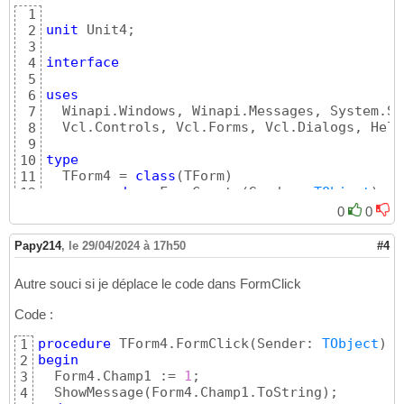
1
unit
 Unit4;

2
3
interface
4
5
uses
6
  Winapi.Windows, Winapi.Messages, System.Sy
7
  Vcl.Controls, Vcl.Forms, Vcl.Dialogs, Help
8
9
type
10
  TForm4 = 
class
(
TForm
)
11
procedure
 FormCreate
(
Sender: 
TObject
)
;

12
procedure
 FormClick
(
Sender: 
TObject
)
;

13
0
0
end
;

14
15
Papy214
,
le 29/04/2024 à 17h50
#4
  TFormHelper = 
class
 helper 
for
 TForm

16
private
type
17
Autre souci si je déplace le code dans FormClick
    TFields = 
class
(
THelperFields
)
18
      Champ1 :
integer
;

19
Code :
end
;

20
private
21
procedure
 TForm4.FormClick
(
Sender: 
TObject
)
1
function
 Fields: TFields;

22
begin
2
function
 GetChamp1: 
integer
;

23
  Form4.Champ1 := 
1
;

3
procedure
 SetChamp1
(
const
 Value: 
integer
24
  ShowMessage
(
Form4.Champ1.ToString
)
4
public