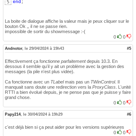
25
end
;
5
property
  Champ1 :
integer
 read GetChamp1
26
end
;

27
28
La boite de dialogue affiche la valeur mais je peux cliquer sur le
var
29
bouton Ok ,, il ne se passe rien.
  Form4: TForm4;

30
impossible de sortir du showmessage :-(
31
0
0
implementation
32
33
Andnotor
{$R *.dfm}
,
le 29/04/2024 à 19h43
#5
34
35
{ TFormHelper }
36
Effectivement ça fonctionne
parfaitement
depuis 10.3. En
37
dessous il semble qu'il y ait un problème avec la gestion des
function
38
messages (la pile n'est plus vidée).
begin
39
 Result := THelperFieldsObject.Get
(
Self
, TFi
Ca fonctionne avec un
40
TLabel
mais pas un
TWinControl
. Il
manquait sans doute une redirection vers la
end
;

ProxyClass
. L'unité
41
RTTI a bien évolué depuis, je ne pense pas que je puisse y faire
42
grand chose.
function
 TFormHelper.GetChamp1: 
integer
43
0
0
begin
44
45
end
;

Papy214
46
,
le 30/04/2024 à 19h29
#6
47
procedure
 TFormHelper.SetChamp1
(
const
 Value:
48
c'est déjà bien si ça peut aider pour les versions supérieures
begin
49
0
0