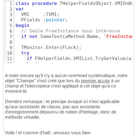
class
procedure
 THelperFieldsObject.VMIOnBef
1
if
not
 FHelperFields.VMIList.TryGetValue
17
var
2
begin
18
  VMI     :TVMI;

3
      VMI.RefCount    := 
1
;

19
  PFields :
pointer
4
      VMI.Interceptor := TVirtualMethodInter
20
begin
5
      VMI.Interceptor.OnBefore := VMIOnBefore
21
// Seule FreeInstance nous intéresse
6
end
22
if
not
 SameText
(
aMethod.Name, 
'FreeInstanc
7
else
 inc
(
VMI.RefCount
)
;

23
8
24
  TMonitor.Enter
(
FLock
)
;

9
// Liaison entre l'objet et l'intercepte
25
try
10
    VMI.Interceptor.Proxify
(
aInstance
)
;

26
if
 FHelperFields.VMIList.TryGetValue
(
aIn
11
27
begin
12
// Ajout de l'intercepteur au dictionnai
28
// Suppression de la liaison
13
    FHelperFields.VMIList.AddOrSetValue
(
aIns
29
      VMI.Interceptor.Unproxify
(
aInstance
)
;

14
A noter encore qu'il n'y a aucun
overhead
systématique, notre
30
      dec
(
VMI.RefCount
)
;

objet "Champs" n'est créé que lors du
15
premier accès
à un
finally
31
champ et l'intercepteur n'est appliqué à cet objet qu'à ce
16
    TMonitor.Exit
(
FLock
)
;

32
moment-là.
// Libération de l'intercepteur si plu
17
end
33
if
 VMI.RefCount = 
0
then
18
end
;
34
Dernière remarque : le principe évoqué ici n'est applicable
begin
19
qu'aux assistants de classe, pas aux assistants
        FHelperFields.VMIList.Remove
(
aInstan
20
d'enregistrement dépourvu de notion d'héritage, donc de
        AsynFree
(
VMI.Interceptor
)
;

21
méthode virtuelle.
end
22
else
 FHelperFields.VMIList.AddOrSetVal
23
end
;

24
Voilà ! et comme d'hab', amusez-vous bien
25