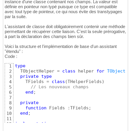
instance d'une classe contenant nos champs. La valeur est
définie en pointeur non typé puisque ce type est compatible
avec tout type de pointeur, ce qui nous évite des transtypages
par la suite.
L'assistant de classe doit obligatoirement contenir une méthode
permettant de récupérer cette liaison. C'est la seule prérogative,
à part la déclaration des champs bien sûr.
Voici la structure et l'implémentation de base d'un assistant
"étendu" :
Code :
type
1
  TObjectHelper = 
class
 helper 
for
TObject
2
private
type
3
    TFields = 
class
(
THelperFields
)
4
// Les nouveaux champs
5
end
;

6
7
private
8
function
 Fields :TFields;

9
end
;

10
11
implementation
12
13