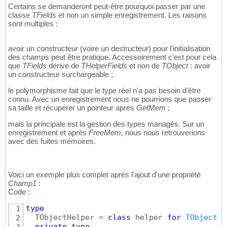
function
14
Certains se demanderont peut-être pourquoi passer par une
begin
classe
15
TFields
et non un simple enregistrement. Les raisons
sont multiples :
  Result := THelperFieldsObject.Get
(
Self
, TF
16
end
;
17
avoir un constructeur (voire un destructeur) pour l'initialisation
des champs peut être pratique. Accessoirement c'est pour cela
que
TFields
dérive de
THelperFields
et non de
TObject
: avoir
un constructeur surchargeable ;
le polymorphisme fait que le type réel n'a pas besoin d'être
connu. Avec un enregistrement nous ne pourrions que passer
sa taille et récupérer un pointeur après
GetMem
;
mais la principale est la gestion des types managés. Sur un
enregistrement et après
FreeMem
, nous nous retrouverions
avec des fuites mémoires.
Voici un exemple plus complet après l'ajout d'une propriété
Champ1
:
Code :
type
1
  TObjectHelper = 
class
 helper 
for
TObject
2
private
type