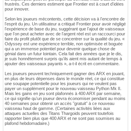
frustrés. Ces derniers estiment que Frontier est à court d'idées
pour innover.
Selon les joueurs mécontents, cette décision va à l'encontre de
l'esprit du jeu. Un utilisateur a critiqué Frontier pour avoir négligé
l'expérience de base du jeu, suggérant que l'ajout de vaisseaux
que l'on peut acheter avec de l'argent réel est un raccourci pour
faire du profit plutôt que de se concentrer sur la qualité du jeu. «
Odyssey est une expérience terrible, non optimisée et boguée
qui a un immense potentiel pour devenir quelque chose de
génial dans un futur lointain. Cela fait des années que je le dis,
je suis honnêtement surpris qu'ils aient mis autant de temps à
ajouter des vaisseaux payants », a-t-il écrit en commentaire.
Les joueurs peuvent techniquement gagner des ARX en jouant,
en plus de leurs dépenses dans le monde réel, ce qui constitue
une soupape potentielle pour les joueurs qui ne veulent pas
payer un supplément pour le nouveau vaisseau Python Mk II.
Mais les gains en jeu sont plafonnés à 400 ARX par semaine,
ce qui signifie qu'un joueur devra économiser pendant au moins
40 semaines pour obtenir un accès "gratuit" à ce nouveau
vaisseau haut de gamme. (Certaines activités liées aux
attaques actuelles des Titans Thargoids peuvent toutefois
rapporter bien plus que 400 ARX et ne sont pas soumises au
plafond hebdomadaire.)