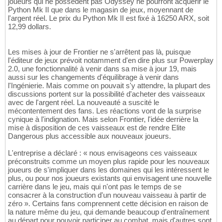
joueurs qui ne possèdent pas Odyssey ne pourront acquérir le
Python Mk II que dans le magasin de jeux, moyennant de
l'argent réel. Le prix du Python Mk II est fixé à 16250 ARX, soit
12,99 dollars.
Les mises à jour de Frontier ne s'arrêtent pas là, puisque
l'éditeur de jeux prévoit notamment d'en dire plus sur Powerplay
2.0, une fonctionnalité à venir dans sa mise à jour 19, mais
aussi sur les changements d'équilibrage à venir dans
l'Ingénierie. Mais comme on pouvait s'y attendre, la plupart des
discussions portent sur la possibilité d'acheter des vaisseaux
avec de l'argent réel. La nouveauté a suscité le
mécontentement des fans. Les réactions vont de la surprise
cynique à l'indignation. Mais selon Frontier, l'idée derrière la
mise à disposition de ces vaisseaux est de rendre Elite
Dangerous plus accessible aux nouveaux joueurs.
L'entreprise a déclaré : « nous envisageons ces vaisseaux
préconstruits comme un moyen plus rapide pour les nouveaux
joueurs de s'impliquer dans les domaines qui les intéressent le
plus, ou pour nos joueurs existants qui envisagent une nouvelle
carrière dans le jeu, mais qui n'ont pas le temps de se
consacrer à la construction d'un nouveau vaisseau à partir de
zéro ». Certains fans comprennent cette décision en raison de
la nature même du jeu, qui demande beaucoup d'entraînement
au départ pour pouvoir participer au combat, mais d'autres sont