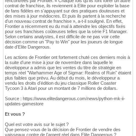
rencontrées par Frontier. « Chaque fois qu'ils font foirer un autre
contrat de franchise, ils reviennent à Elite pour exploiter la base
de fans fidèles en s'appuyant sur des pratiques douteuses et
des mises à jour médiocres. Et puis ils partent à la recherche
d'un nouveau contrat de franchise », a-t-il souligné. En effet,
Frontier a récemment eu du mal à atteindre les objectifs fixés
pour ses franchises coûteuses telles que la série F1 Manager.
Selon certains analystes, il est difficile de ne pas voir cette
décision comme un "Pay to Win" pour les joueurs de longue
date d'Elite Dangerous.
Les actions de Frontier ont fortement chuté ces derniers mois à
la suite d'une mise à jour de novembre dans laquelle le
développeur a admis que les ventes du titre de stratégie en
temps réel "Warhammer Age of Sigmar: Realms of Ruin" étaient
plus faibles que prévu. Au début du mois, le développeur a
vendu les droits d'édition du jeu classique Roller Coaster
Tycoon 3 à Atari pour un montant de 7 millions de dollars.
Source : https://www.elitedangerous.com/news/python-mk-ii-
updates-gamestore
Et vous ?
Quel est votre avis sur le sujet ?
Que pensez-vous de la décision de Frontier de vendre des
vaisseaux contre de l'argent réel dans Elite Dangerous ?