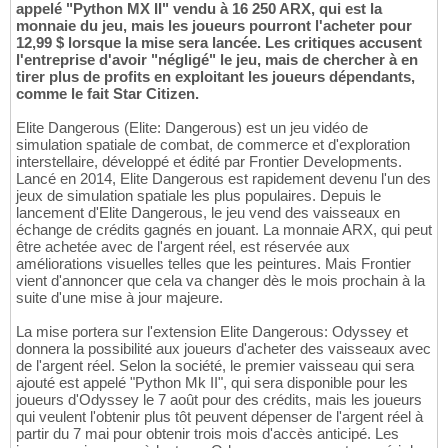
appelé "Python MX II" vendu à 16 250 ARX, qui est la
monnaie du jeu, mais les joueurs pourront l'acheter pour
12,99 $ lorsque la mise sera lancée. Les critiques accusent
l'entreprise d'avoir "négligé" le jeu, mais de chercher à en
tirer plus de profits en exploitant les joueurs dépendants,
comme le fait Star Citizen.
Elite Dangerous (Elite: Dangerous) est un jeu vidéo de
simulation spatiale de combat, de commerce et d'exploration
interstellaire, développé et édité par Frontier Developments.
Lancé en 2014, Elite Dangerous est rapidement devenu l'un des
jeux de simulation spatiale les plus populaires. Depuis le
lancement d'Elite Dangerous, le jeu vend des vaisseaux en
échange de crédits gagnés en jouant. La monnaie ARX, qui peut
être achetée avec de l'argent réel, est réservée aux
améliorations visuelles telles que les peintures. Mais Frontier
vient d'annoncer que cela va changer dès le mois prochain à la
suite d'une mise à jour majeure.
La mise portera sur l'extension Elite Dangerous: Odyssey et
donnera la possibilité aux joueurs d'acheter des vaisseaux avec
de l'argent réel. Selon la société, le premier vaisseau qui sera
ajouté est appelé "Python Mk II", qui sera disponible pour les
joueurs d'Odyssey le 7 août pour des crédits, mais les joueurs
qui veulent l'obtenir plus tôt peuvent dépenser de l'argent réel à
partir du 7 mai pour obtenir trois mois d'accès anticipé. Les