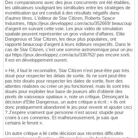
Des comparaisons avec des jeux concurrents ont été établies,
les utilisateurs soulignant les similitudes entre les stratégies de
monétisation qui ont conduit à des résultats négatifs dans
d'autres titres. L'éditeur de Star Citizen, Roberts Space
Industries, https://jeux.developpez.com/actu/352669/ beaucoup
d'argent en suivant cette voie. Les jeux vidéo de simulation
spatiale peuvent représenter un gros volume d'affaires. Elite
Dangerous et Star Citizen, les deux plus populaires, ont
rapporté beaucoup d'argent à leurs éditeurs respectifs. Dans le
cas de Star Citizen, c'est une somme astronomique pour un jeu
qui https://jeux.developpez.com/actu/336762/ pas encore sorti.
Il est en développement ouvert.
« Hé, il faut le reconnaître, Star Citizen n'est peut-être pas très
doué pour respecter les délais de sortie. Ils ne sont peut-être
pas très doués pour respecter les dates de sortie, fixer des
attentes réalistes ou créer un jeu fonctionnel, mais ils sont très
doués pour exploiter leur base de joueurs afin d'obtenir des
pixels de vaisseaux spatiaux », note un critique. Dénonçant la
décision d'Elite Dangerous, un autre critique a écrit : « ils ont
donc pratiquement abandonné le jeu pour revenir et ajouter ceci
? J'espère vraiment que personne n'est assez stupide pour
croire à ces conneries. Et malheureusement, je sais que
certains le feront ».
Un autre critique a lié cette décision aux récentes difficultés