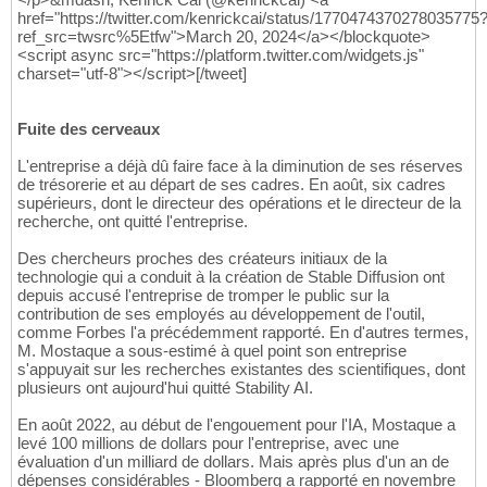
href="https://twitter.com/kenrickcai/status/1770474370278035775
ref_src=twsrc%5Etfw">March 20, 2024</a></blockquote>
<script async src="https://platform.twitter.com/widgets.js"
charset="utf-8"></script>[/tweet]
Fuite des cerveaux
L'entreprise a déjà dû faire face à la diminution de ses réserves
de trésorerie et au départ de ses cadres. En août, six cadres
supérieurs, dont le directeur des opérations et le directeur de la
recherche, ont quitté l'entreprise.
Des chercheurs proches des créateurs initiaux de la
technologie qui a conduit à la création de Stable Diffusion ont
depuis accusé l'entreprise de tromper le public sur la
contribution de ses employés au développement de l'outil,
comme Forbes l'a précédemment rapporté. En d'autres termes,
M. Mostaque a sous-estimé à quel point son entreprise
s'appuyait sur les recherches existantes des scientifiques, dont
plusieurs ont aujourd'hui quitté Stability AI.
En août 2022, au début de l'engouement pour l'IA, Mostaque a
levé 100 millions de dollars pour l'entreprise, avec une
évaluation d'un milliard de dollars. Mais après plus d'un an de
dépenses considérables - Bloomberg a rapporté en novembre