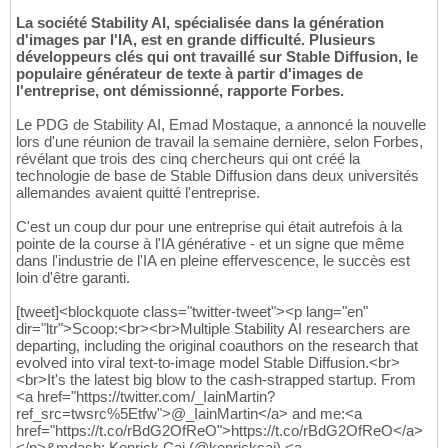
La société Stability AI, spécialisée dans la génération
d'images par l'IA, est en grande difficulté. Plusieurs
développeurs clés qui ont travaillé sur Stable Diffusion, le
populaire générateur de texte à partir d'images de
l'entreprise, ont démissionné, rapporte Forbes.
Le PDG de Stability AI, Emad Mostaque, a annoncé la nouvelle
lors d'une réunion de travail la semaine dernière, selon Forbes,
révélant que trois des cinq chercheurs qui ont créé la
technologie de base de Stable Diffusion dans deux universités
allemandes avaient quitté l'entreprise.
C'est un coup dur pour une entreprise qui était autrefois à la
pointe de la course à l'IA générative - et un signe que même
dans l'industrie de l'IA en pleine effervescence, le succès est
loin d'être garanti.
[tweet]<blockquote class="twitter-tweet"><p lang="en"
dir="ltr">Scoop:<br><br>Multiple Stability AI researchers are
departing, including the original coauthors on the research that
evolved into viral text-to-image model Stable Diffusion.<br>
<br>It's the latest big blow to the cash-strapped startup. From
<a href="https://twitter.com/_IainMartin?
ref_src=twsrc%5Etfw">@_IainMartin</a> and me:<a
href="https://t.co/rBdG2OfReO">https://t.co/rBdG2OfReO</a>
</p>&mdash; Kenrick Cai (@kenrickcai) <a