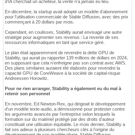
d'IA cherchait un acheteur, la vente n'a jamais eu lieu.
En décembre, la startup avait adopté un modèle d'abonnement
pour l'utilisation commerciale de Stable Diffusion, avec des prix
commençant à 20 dollars par mois.
Cependant, en coulisses, Stability aurait envisagé une autre
stratégie pour augmenter ses revenus : La revente de ses
ressources informatiques en tant que service géré.
Le plan était apparemment de revendre la dette GPU de
Stability, qui aurait pu rapporter 139 millions de dollars en 2024,
en supposant que cela n'enfreigne pas son contrat avec AWS.
Des plans similaires auraient été élaborés pour revendre la
capacité GPU de CoreWeave à la société de capital-risque
Andreessen Horowitz.
Pour ne rien arranger, Stability a également eu du mal à
retenir son personnel
En novembre, Ed Newton-Rex, qui dirigeait le développement
d'un modèle texte-audio, a démissionné pour protester contre
les arguments avancés par l'entreprise selon lesquels la
formation sur du matériel protégé par des droits d'auteur
constituait une utilisation équitable. Le mois dernier, Stability a
fait ses adieux à plusieurs chercheurs clés à l'origine du
développement de son modèle phare, Stable Diffusion.