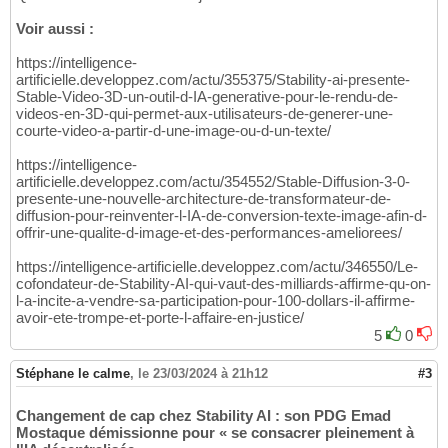
Voir aussi :
https://intelligence-
artificielle.developpez.com/actu/355375/Stability-ai-presente-
Stable-Video-3D-un-outil-d-IA-generative-pour-le-rendu-de-
videos-en-3D-qui-permet-aux-utilisateurs-de-generer-une-
courte-video-a-partir-d-une-image-ou-d-un-texte/
https://intelligence-
artificielle.developpez.com/actu/354552/Stable-Diffusion-3-0-
presente-une-nouvelle-architecture-de-transformateur-de-
diffusion-pour-reinventer-l-IA-de-conversion-texte-image-afin-d-
offrir-une-qualite-d-image-et-des-performances-ameliorees/
https://intelligence-artificielle.developpez.com/actu/346550/Le-
cofondateur-de-Stability-AI-qui-vaut-des-milliards-affirme-qu-on-
l-a-incite-a-vendre-sa-participation-pour-100-dollars-il-affirme-
avoir-ete-trompe-et-porte-l-affaire-en-justice/
5
0
Stéphane le calme
,
le 23/03/2024 à 21h12
#3
Changement de cap chez Stability AI : son PDG Emad
Mostaque démissionne pour « se consacrer pleinement à