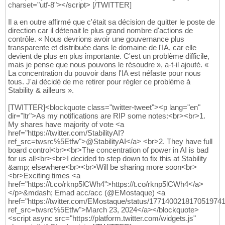
charset="utf-8"></script> [/TWITTER]
Il a en outre affirmé que c'était sa décision de quitter le poste de
direction car il détenait le plus grand nombre d'actions de
contrôle. « Nous devrions avoir une gouvernance plus
transparente et distribuée dans le domaine de l'IA, car elle
devient de plus en plus importante. C'est un problème difficile,
mais je pense que nous pouvons le résoudre », a-t-il ajouté. «
La concentration du pouvoir dans l'IA est néfaste pour nous
tous. J'ai décidé de me retirer pour régler ce problème à
Stability & ailleurs ».
[TWITTER]<blockquote class="twitter-tweet"><p lang="en"
dir="ltr">As my notifications are RIP some notes:<br><br>1.
My shares have majority of vote <a
href="https://twitter.com/StabilityAI?
ref_src=twsrc%5Etfw">@StabilityAI</a> <br>2. They have full
board control<br><br>The concentration of power in AI is bad
for us all<br><br>I decided to step down to fix this at Stability
&amp; elsewhere<br><br>Will be sharing more soon<br>
<br>Exciting times <a
href="https://t.co/rknp5lCWh4">https://t.co/rknp5lCWh4</a>
</p>&mdash; Emad acc/acc (@EMostaque) <a
href="https://twitter.com/EMostaque/status/177140021817051974
ref_src=twsrc%5Etfw">March 23, 2024</a></blockquote>
<script async src="https://platform.twitter.com/widgets.js"