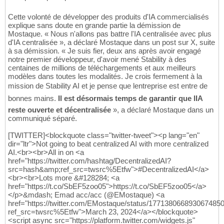
Cette volonté de développer des produits d'IA commercialisés
explique sans doute en grande partie la démission de
Mostaque. « Nous n'allons pas battre l'IA centralisée avec plus
d'IA centralisée », a déclaré Mostaque dans un post sur X, suite
à sa démission. « Je suis fier, deux ans après avoir engagé
notre premier développeur, d'avoir mené Stability à des
centaines de millions de téléchargements et aux meilleurs
modèles dans toutes les modalités. Je crois fermement à la
mission de Stability AI et je pense que lentreprise est entre de
bonnes mains.
Il est désormais temps de garantir que lIA
reste ouverte et décentralisée
», a déclaré Mostaque dans un
communiqué séparé.
[TWITTER]<blockquote class="twitter-tweet"><p lang="en"
dir="ltr">Not going to beat centralized AI with more centralized
AI.<br><br>All in on <a
href="https://twitter.com/hashtag/DecentralizedAI?
src=hash&amp;ref_src=twsrc%5Etfw">#DecentralizedAI</a>
<br><br>Lots more &#128284; <a
href="https://t.co/SbEF5zoo05">https://t.co/SbEF5zoo05</a>
</p>&mdash; Emad acc/acc (@EMostaque) <a
href="https://twitter.com/EMostaque/status/177138066893067485
ref_src=twsrc%5Etfw">March 23, 2024</a></blockquote>
<script async src="https://platform.twitter.com/widgets.js"