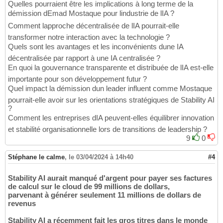
Quelles pourraient être les implications à long terme de la
démission dEmad Mostaque pour lindustrie de lIA ?
Comment lapproche décentralisée de lIA pourrait-elle
transformer notre interaction avec la technologie ?
Quels sont les avantages et les inconvénients dune IA
décentralisée par rapport à une IA centralisée ?
En quoi la gouvernance transparente et distribuée de lIA est-elle
importante pour son développement futur ?
Quel impact la démission dun leader influent comme Mostaque
pourrait-elle avoir sur les orientations stratégiques de Stability AI
?
Comment les entreprises dIA peuvent-elles équilibrer innovation
et stabilité organisationnelle lors de transitions de leadership ?
9
0
Stéphane le calme
,
le 03/04/2024 à 14h40
#4
Stability AI aurait manqué d'argent pour payer ses factures
de calcul sur le cloud de 99 millions de dollars,
parvenant à générer seulement 11 millions de dollars de
revenus
Stability AI a récemment fait les gros titres dans le monde