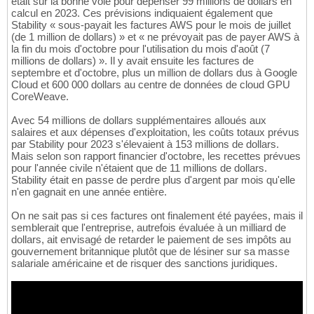
était sur la bonne voie pour dépenser 99 millions de dollars en
calcul en 2023. Ces prévisions indiquaient également que
Stability « sous-payait les factures AWS pour le mois de juillet
(de 1 million de dollars) » et « ne prévoyait pas de payer AWS à
la fin du mois d'octobre pour l'utilisation du mois d'août (7
millions de dollars) ». Il y avait ensuite les factures de
septembre et d'octobre, plus un million de dollars dus à Google
Cloud et 600 000 dollars au centre de données de cloud GPU
CoreWeave.
Avec 54 millions de dollars supplémentaires alloués aux
salaires et aux dépenses d'exploitation, les coûts totaux prévus
par Stability pour 2023 s'élevaient à 153 millions de dollars.
Mais selon son rapport financier d'octobre, les recettes prévues
pour l'année civile n'étaient que de 11 millions de dollars.
Stability était en passe de perdre plus d'argent par mois qu'elle
n'en gagnait en une année entière.
On ne sait pas si ces factures ont finalement été payées, mais il
semblerait que l'entreprise, autrefois évaluée à un milliard de
dollars, ait envisagé de retarder le paiement de ses impôts au
gouvernement britannique plutôt que de lésiner sur sa masse
salariale américaine et de risquer des sanctions juridiques.