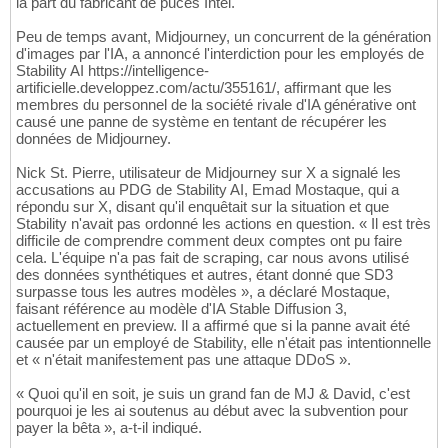
la part du fabricant de puces Intel.
Peu de temps avant, Midjourney, un concurrent de la génération
d'images par l'IA, a annoncé l'interdiction pour les employés de
Stability AI https://intelligence-
artificielle.developpez.com/actu/355161/, affirmant que les
membres du personnel de la société rivale d'IA générative ont
causé une panne de système en tentant de récupérer les
données de Midjourney.
Nick St. Pierre, utilisateur de Midjourney sur X a signalé les
accusations au PDG de Stability AI, Emad Mostaque, qui a
répondu sur X, disant qu'il enquêtait sur la situation et que
Stability n'avait pas ordonné les actions en question. « Il est très
difficile de comprendre comment deux comptes ont pu faire
cela. L'équipe n'a pas fait de scraping, car nous avons utilisé
des données synthétiques et autres, étant donné que SD3
surpasse tous les autres modèles », a déclaré Mostaque,
faisant référence au modèle d'IA Stable Diffusion 3,
actuellement en preview. Il a affirmé que si la panne avait été
causée par un employé de Stability, elle n'était pas intentionnelle
et « n'était manifestement pas une attaque DDoS ».
« Quoi qu'il en soit, je suis un grand fan de MJ & David, c'est
pourquoi je les ai soutenus au début avec la subvention pour
payer la bêta », a-t-il indiqué.