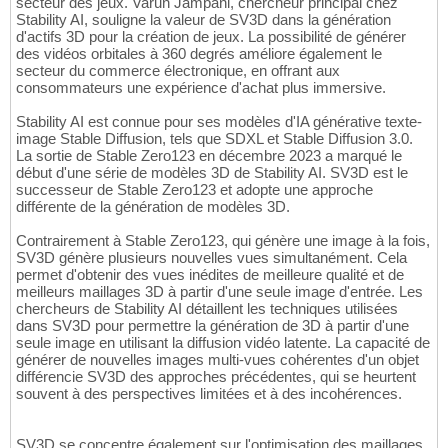
secteur des jeux. Varun Jampani, chercheur principal chez
Stability AI, souligne la valeur de SV3D dans la génération
d'actifs 3D pour la création de jeux. La possibilité de générer
des vidéos orbitales à 360 degrés améliore également le
secteur du commerce électronique, en offrant aux
consommateurs une expérience d'achat plus immersive.
Stability AI est connue pour ses modèles d'IA générative texte-
image Stable Diffusion, tels que SDXL et Stable Diffusion 3.0.
La sortie de Stable Zero123 en décembre 2023 a marqué le
début d'une série de modèles 3D de Stability AI. SV3D est le
successeur de Stable Zero123 et adopte une approche
différente de la génération de modèles 3D.
Contrairement à Stable Zero123, qui génère une image à la fois,
SV3D génère plusieurs nouvelles vues simultanément. Cela
permet d'obtenir des vues inédites de meilleure qualité et de
meilleurs maillages 3D à partir d'une seule image d'entrée. Les
chercheurs de Stability AI détaillent les techniques utilisées
dans SV3D pour permettre la génération de 3D à partir d'une
seule image en utilisant la diffusion vidéo latente. La capacité de
générer de nouvelles images multi-vues cohérentes d'un objet
différencie SV3D des approches précédentes, qui se heurtent
souvent à des perspectives limitées et à des incohérences.
SV3D se concentre également sur l'optimisation des maillages