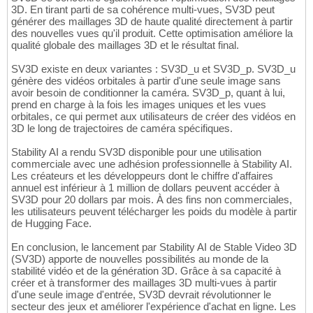
3D. En tirant parti de sa cohérence multi-vues, SV3D peut
générer des maillages 3D de haute qualité directement à partir
des nouvelles vues qu'il produit. Cette optimisation améliore la
qualité globale des maillages 3D et le résultat final.
SV3D existe en deux variantes : SV3D_u et SV3D_p. SV3D_u
génère des vidéos orbitales à partir d'une seule image sans
avoir besoin de conditionner la caméra. SV3D_p, quant à lui,
prend en charge à la fois les images uniques et les vues
orbitales, ce qui permet aux utilisateurs de créer des vidéos en
3D le long de trajectoires de caméra spécifiques.
Stability AI a rendu SV3D disponible pour une utilisation
commerciale avec une adhésion professionnelle à Stability AI.
Les créateurs et les développeurs dont le chiffre d'affaires
annuel est inférieur à 1 million de dollars peuvent accéder à
SV3D pour 20 dollars par mois. À des fins non commerciales,
les utilisateurs peuvent télécharger les poids du modèle à partir
de Hugging Face.
En conclusion, le lancement par Stability AI de Stable Video 3D
(SV3D) apporte de nouvelles possibilités au monde de la
stabilité vidéo et de la génération 3D. Grâce à sa capacité à
créer et à transformer des maillages 3D multi-vues à partir
d'une seule image d'entrée, SV3D devrait révolutionner le
secteur des jeux et améliorer l'expérience d'achat en ligne. Les