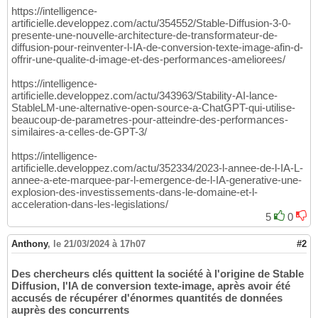
https://intelligence-
artificielle.developpez.com/actu/354552/Stable-Diffusion-3-0-
presente-une-nouvelle-architecture-de-transformateur-de-
diffusion-pour-reinventer-l-IA-de-conversion-texte-image-afin-d-
offrir-une-qualite-d-image-et-des-performances-ameliorees/
https://intelligence-
artificielle.developpez.com/actu/343963/Stability-AI-lance-
StableLM-une-alternative-open-source-a-ChatGPT-qui-utilise-
beaucoup-de-parametres-pour-atteindre-des-performances-
similaires-a-celles-de-GPT-3/
https://intelligence-
artificielle.developpez.com/actu/352334/2023-l-annee-de-l-IA-L-
annee-a-ete-marquee-par-l-emergence-de-l-IA-generative-une-
explosion-des-investissements-dans-le-domaine-et-l-
acceleration-dans-les-legislations/
5
0
Anthony
,
le 21/03/2024 à 17h07
#2
Des chercheurs clés quittent la société à l'origine de Stable
Diffusion, l'IA de conversion texte-image, après avoir été
accusés de récupérer d'énormes quantités de données
auprès des concurrents