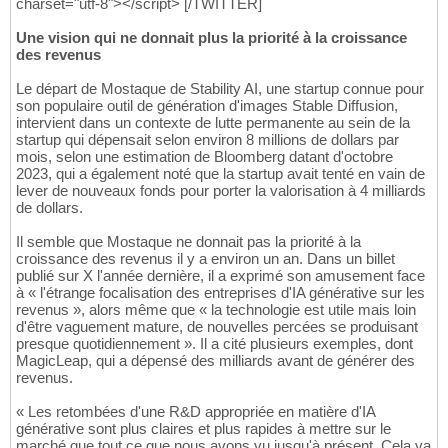
charset="utf-8"></script> [/TWITTER]
Une vision qui ne donnait plus la priorité à la croissance
des revenus
Le départ de Mostaque de Stability AI, une startup connue pour
son populaire outil de génération d'images Stable Diffusion,
intervient dans un contexte de lutte permanente au sein de la
startup qui dépensait selon environ 8 millions de dollars par
mois, selon une estimation de Bloomberg datant d'octobre
2023, qui a également noté que la startup avait tenté en vain de
lever de nouveaux fonds pour porter la valorisation à 4 milliards
de dollars.
Il semble que Mostaque ne donnait pas la priorité à la
croissance des revenus il y a environ un an. Dans un billet
publié sur X l'année dernière, il a exprimé son amusement face
à « l'étrange focalisation des entreprises d'IA générative sur les
revenus », alors même que « la technologie est utile mais loin
d'être vaguement mature, de nouvelles percées se produisant
presque quotidiennement ». Il a cité plusieurs exemples, dont
MagicLeap, qui a dépensé des milliards avant de générer des
revenus.
« Les retombées d'une R&D appropriée en matière d'IA
générative sont plus claires et plus rapides à mettre sur le
marché que tout ce que nous avons vu jusqu'à présent. Cela va