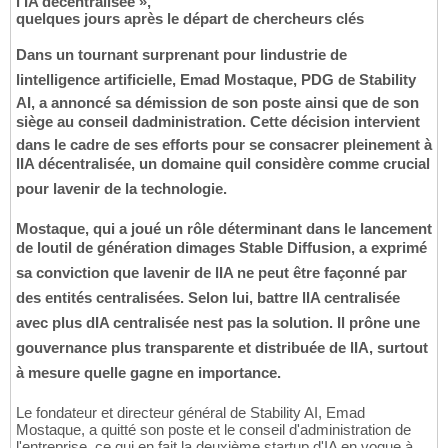
l'IA décentralisée »,
quelques jours après le départ de chercheurs clés
Dans un tournant surprenant pour lindustrie de
lintelligence artificielle, Emad Mostaque, PDG de Stability
AI, a annoncé sa démission de son poste ainsi que de son
siège au conseil dadministration. Cette décision intervient
dans le cadre de ses efforts pour se consacrer pleinement à
lIA décentralisée, un domaine quil considère comme crucial
pour lavenir de la technologie.
Mostaque, qui a joué un rôle déterminant dans le lancement
de loutil de génération dimages Stable Diffusion, a exprimé
sa conviction que lavenir de lIA ne peut être façonné par
des entités centralisées. Selon lui, battre lIA centralisée
avec plus dIA centralisée nest pas la solution. Il prône une
gouvernance plus transparente et distribuée de lIA, surtout
à mesure quelle gagne en importance.
Le fondateur et directeur général de Stability AI, Emad
Mostaque, a quitté son poste et le conseil d'administration de
l'entreprise, ce qui en fait la deuxième startup d'IA en vogue à