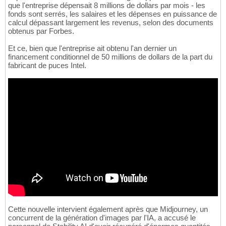
que l'entreprise dépensait 8 millions de dollars par mois - les
fonds sont serrés, les salaires et les dépenses en puissance de
calcul dépassant largement les revenus, selon des documents
obtenus par Forbes.
Et ce, bien que l'entreprise ait obtenu l'an dernier un
financement conditionnel de 50 millions de dollars de la part du
fabricant de puces Intel.
Cette nouvelle intervient également après que Midjourney, un
concurrent de la génération d'images par l'IA, a accusé le