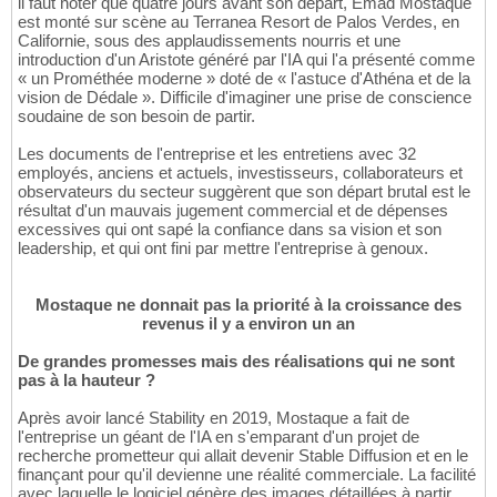
il faut noter que quatre jours avant son départ, Emad Mostaque
est monté sur scène au Terranea Resort de Palos Verdes, en
Californie, sous des applaudissements nourris et une
introduction d'un Aristote généré par l'IA qui l'a présenté comme
« un Prométhée moderne » doté de « l'astuce d'Athéna et de la
vision de Dédale ». Difficile d'imaginer une prise de conscience
soudaine de son besoin de partir.
Les documents de l'entreprise et les entretiens avec 32
employés, anciens et actuels, investisseurs, collaborateurs et
observateurs du secteur suggèrent que son départ brutal est le
résultat d'un mauvais jugement commercial et de dépenses
excessives qui ont sapé la confiance dans sa vision et son
leadership, et qui ont fini par mettre l'entreprise à genoux.
Mostaque ne donnait pas la priorité à la croissance des
revenus il y a environ un an
De grandes promesses mais des réalisations qui ne sont
pas à la hauteur ?
Après avoir lancé Stability en 2019, Mostaque a fait de
l'entreprise un géant de l'IA en s'emparant d'un projet de
recherche prometteur qui allait devenir Stable Diffusion et en le
finançant pour qu'il devienne une réalité commerciale. La facilité
avec laquelle le logiciel génère des images détaillées à partir