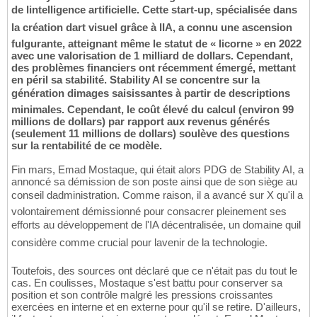
de lintelligence artificielle. Cette start-up, spécialisée dans
la création dart visuel grâce à lIA, a connu une ascension
fulgurante, atteignant même le statut de « licorne » en 2022
avec une valorisation de 1 milliard de dollars. Cependant,
des problèmes financiers ont récemment émergé, mettant
en péril sa stabilité. Stability AI se concentre sur la
génération dimages saisissantes à partir de descriptions
minimales. Cependant, le coût élevé du calcul (environ 99
millions de dollars) par rapport aux revenus générés
(seulement 11 millions de dollars) soulève des questions
sur la rentabilité de ce modèle.
Fin mars, Emad Mostaque, qui était alors PDG de Stability AI, a
annoncé sa démission de son poste ainsi que de son siège au
conseil dadministration. Comme raison, il a avancé sur X qu'il a
volontairement démissionné pour consacrer pleinement ses
efforts au développement de l'IA décentralisée, un domaine quil
considère comme crucial pour lavenir de la technologie.
Toutefois, des sources ont déclaré que ce n'était pas du tout le
cas. En coulisses, Mostaque s'est battu pour conserver sa
position et son contrôle malgré les pressions croissantes
exercées en interne et en externe pour qu'il se retire. D'ailleurs,