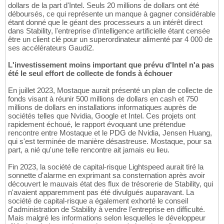
dollars de la part d'Intel. Seuls 20 millions de dollars ont été
déboursés, ce qui représente un manque à gagner considérable
étant donné que le géant des processeurs a un intérêt direct
dans Stability, l'entreprise d'intelligence artificielle étant censée
être un client clé pour un superordinateur alimenté par 4 000 de
ses accélérateurs Gaudi2.
L'investissement moins important que prévu d'Intel n'a pas
été le seul effort de collecte de fonds à échouer
En juillet 2023, Mostaque aurait présenté un plan de collecte de
fonds visant à réunir 500 millions de dollars en cash et 750
millions de dollars en installations informatiques auprès de
sociétés telles que Nvidia, Google et Intel. Ces projets ont
rapidement échoué, le rapport évoquant une prétendue
rencontre entre Mostaque et le PDG de Nvidia, Jensen Huang,
qui s'est terminée de manière désastreuse. Mostaque, pour sa
part, a nié qu'une telle rencontre ait jamais eu lieu.
Fin 2023, la société de capital-risque Lightspeed aurait tiré la
sonnette d'alarme en exprimant sa consternation après avoir
découvert le mauvais état des flux de trésorerie de Stability, qui
n'avaient apparemment pas été divulgués auparavant. La
société de capital-risque a également exhorté le conseil
d'administration de Stability à vendre l'entreprise en difficulté.
Mais malgré les informations selon lesquelles le développeur