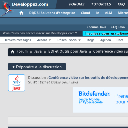
FORUMS
TUTORIELS
FAQ
DI/DSI Solutions d'entreprise
Cloud
IA
ALM
Micros
Forums Java
FAQ Java
Vous n'êtes pas encore inscrit sur Developpez.com ?
Inscrivez-vous gratuitem
Derniers messages
Actions
Réseau social
Blogs
Agenda
Chat
Forum
Java
EDI et Outils pour Java
Conférence vidéo su
+
Répondre à la discussion
Discussion :
Conférence vidéo sur les outils de développe
Sujet :
EDI et Outils pour Java