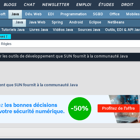
BLOGS
CHAT
NEWSLETTER
EMPLOI
ÉTUDES
DROIT
oft
Java
Dév. Web
EDI
Programmation
SGBD
Office
Mobiles
Java
Java Web
Spring
Android
Eclipse
NetBeans
Tutoriels Java
Livres Java
Vidéos Java
Sources Java
Outils, EDI & API Jav
ent !
Règles
r les outils de développement que SUN fournit à la communauté Java
ment que SUN fournit à la communauté Java