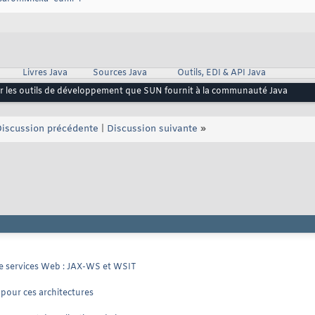
Livres Java
Sources Java
Outils, EDI & API Java
r les outils de développement que SUN fournit à la communauté Java
iscussion précédente
|
Discussion suivante
»
de services Web : JAX-WS et WSIT
 pour ces architectures