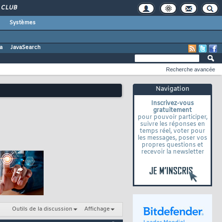
CLUB
Systèmes
a
JavaSearch
Recherche avancée
Navigation
Inscrivez-vous
gratuitement
pour pouvoir participer,
suivre les réponses en
temps réel, voter pour
les messages, poser vos
propres questions et
recevoir la newsletter
Outils de la discussion
Affichage