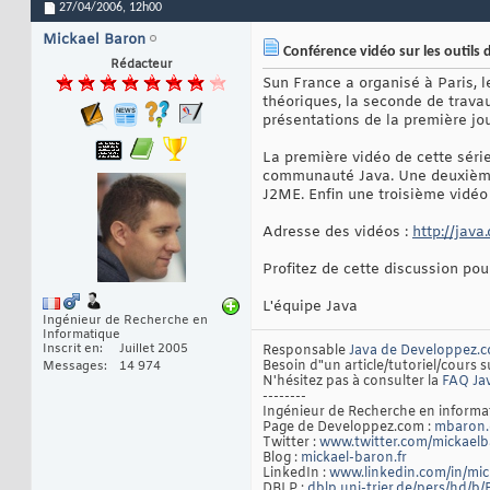
27/04/2006,
12h00
Mickael Baron
Conférence vidéo sur les outil
Rédacteur
Sun France a organisé à Paris, l
théoriques, la seconde de trava
présentations de la première jo
La première vidéo de cette sér
communauté Java. Une deuxième
J2ME. Enfin une troisième vidéo
Adresse des vidéos :
http://jav
Profitez de cette discussion po
L'équipe Java
Ingénieur de Recherche en
Informatique
Inscrit en
Juillet 2005
Responsable
Java de Developpez.
Besoin d"un article/tutoriel/cours s
Messages
14 974
N'hésitez pas à consulter la
FAQ Ja
--------
Ingénieur de Recherche en inform
Page de Developpez.com :
mbaron.
Twitter :
www.twitter.com/mickael
Blog :
mickael-baron.fr
LinkedIn :
www.linkedin.com/in/mi
DBLP :
dblp.uni-trier.de/pers/hd/b