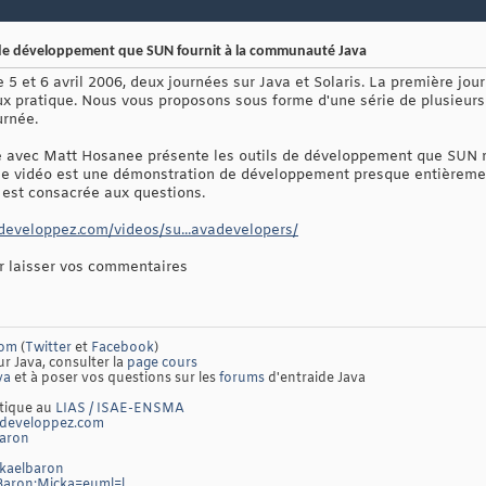
s de développement que SUN fournit à la communauté Java
e 5 et 6 avril 2006, deux journées sur Java et Solaris. La première jou
ux pratique. Nous vous proposons sous forme d'une série de plusieurs 
urnée.
ie avec Matt Hosanee présente les outils de développement que SUN m
 vidéo est une démonstration de développement presque entièremen
 est consacrée aux questions.
a.developpez.com/videos/su...avadevelopers/
ur laisser vos commentaires
com
(
Twitter
et
Facebook
)
ur Java, consulter la
page cours
va
et à poser vos questions sur les
forums
d'entraide Java
atique au
LIAS / ISAE-ENSMA
developpez.com
baron
ckaelbaron
/Baron:Micka=euml=l