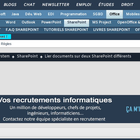
BLOGS
CHAT
NEWSLETTER
EMPLOI
ÉTUDES
DROIT
oft
Java
Dév. Web
EDI
Programmation
SGBD
Office
Mobiles
Word
Outlook
PowerPoint
SharePoint
MS Project
OpenOffice &
T
F.A.Q SHAREPOINT
TUTORIELS SHAREPOINT
LIVRES SHAREPOINT
OF
ent !
Règles
ystem
SharePoint
Lier documents sur deux SharePoint différents