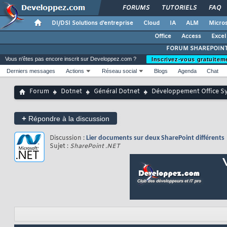
FORUMS
TUTORIELS
FAQ
DI/DSI Solutions d'entreprise
Cloud
IA
ALM
Micros
Office
Access
Excel
FORUM SHAREPOIN
Vous n'êtes pas encore inscrit sur Developpez.com ?
Inscrivez-vous gratuitem
Derniers messages
Actions
Réseau social
Blogs
Agenda
Chat
Forum
Dotnet
Général Dotnet
Développement Office S
+
Répondre à la discussion
Discussion :
Lier documents sur deux SharePoint différents
Sujet :
SharePoint .NET