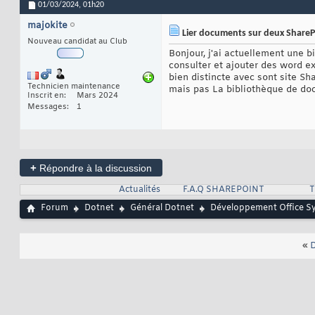
01/03/2024,
01h20
majokite
Lier documents sur deux SharePo
Nouveau candidat au Club
Bonjour, j'ai actuellement une b
consulter et ajouter des word e
bien distincte avec sont site Sha
Technicien maintenance
mais pas La bibliothèque de docu
Inscrit en
Mars 2024
Messages
1
+
Répondre à la discussion
Actualités
F.A.Q SHAREPOINT
T
Forum
Dotnet
Général Dotnet
Développement Office S
«
D