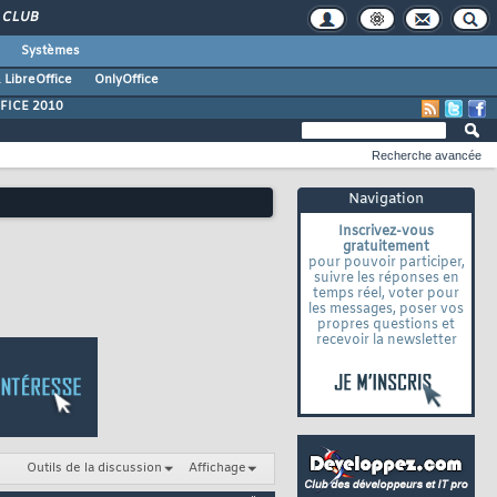
CLUB
Systèmes
 LibreOffice
OnlyOffice
FICE 2010
Recherche avancée
Navigation
Inscrivez-vous
gratuitement
pour pouvoir participer,
suivre les réponses en
temps réel, voter pour
les messages, poser vos
propres questions et
recevoir la newsletter
Outils de la discussion
Affichage