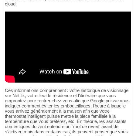
cloud.
Ces informations comprennent : votre historique de visionnage
sur Netflix, votre lieu de résidence et l'itinéraire que vous
empruntez pour rentrer chez vous afin que Google puisse vous
indiquer comment éviter les embouteillages, l'heure à laquelle
vous arrivez généralement à la maison afin que votre
thermostat intelligent puisse mettre la pièce familiale à la
température que vous préférez, etc. En théorie, les assistants
domestiques doivent entendre un "mot de réveil" avant de
s'activer, mais dans certains cas, ils peuvent penser que vous