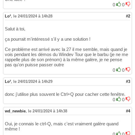
0
0
Lo²
,
le 24/01/2024 à 14h28
#2
Salut à toi,
ça pourrait m'intéressé s'il y a une solution !
Ce problème est arrivé avec la 27 il me semble, mais quand je
vois pendant les démos du Windev Tour que le barbu (je ne me
rappelle plus de son prénom) à la même galère, je ne pense
pas qu'on puisse passer outre
0
0
Lo²
,
le 24/01/2024 à 14h29
#3
donc j'utilise plus souvent le Ctrl+Q pour cacher cette fenêtre.
0
0
wd_newbie
,
le 24/01/2024 à 14h38
#4
Oui, je connais le ctrl-Q, mais c'est vraiment galère quand
même !
0
0