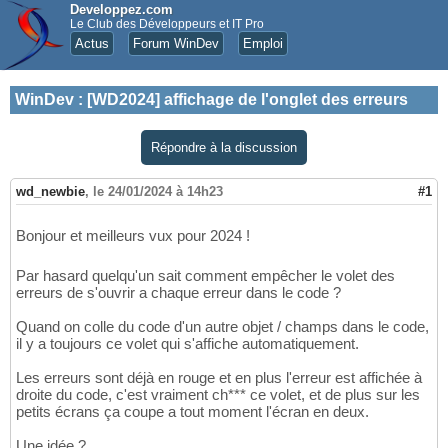
Developpez.com
Le Club des Développeurs et IT Pro
Actus
Forum WinDev
Emploi
WinDev
:
[WD2024] affichage de l'onglet des erreurs
Répondre à la discussion
wd_newbie
,
le 24/01/2024 à 14h23
#1
Bonjour et meilleurs vux pour 2024 !
Par hasard quelqu'un sait comment empêcher le volet des
erreurs de s'ouvrir a chaque erreur dans le code ?
Quand on colle du code d'un autre objet / champs dans le code,
il y a toujours ce volet qui s'affiche automatiquement.
Les erreurs sont déjà en rouge et en plus l'erreur est affichée à
droite du code, c'est vraiment ch*** ce volet, et de plus sur les
petits écrans ça coupe a tout moment l'écran en deux.
Une idée ?