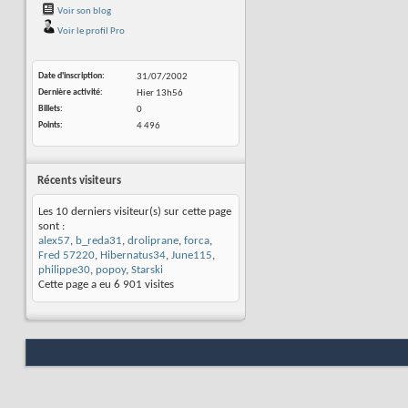
Voir son blog
Voir le profil Pro
Date d'inscription
31/07/2002
Dernière activité
Hier
13h56
Billets
0
Points
4 496
Récents visiteurs
Les 10 derniers visiteur(s) sur cette page
sont :
alex57
,
b_reda31
,
droliprane
,
forca
,
Fred 57220
,
Hibernatus34
,
June115
,
philippe30
,
popoy
,
Starski
Cette page a eu
6 901
visites