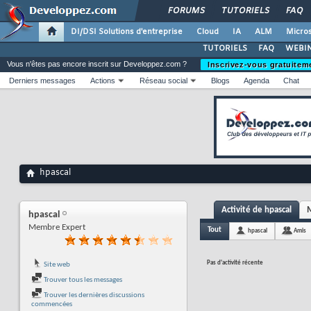
FORUMS
TUTORIELS
FAQ
DI/DSI Solutions d'entreprise
Cloud
IA
ALM
Micros
TUTORIELS
FAQ
WEBIN
Vous n'êtes pas encore inscrit sur Developpez.com ?
Inscrivez-vous gratuitem
Derniers messages
Actions
Réseau social
Blogs
Agenda
Chat
hpascal
Activité de hpascal
M
hpascal
Membre Expert
Tout
hpascal
Amis
Pas d'activité récente
Site web
Trouver tous les messages
Trouver les dernières discussions
commencées