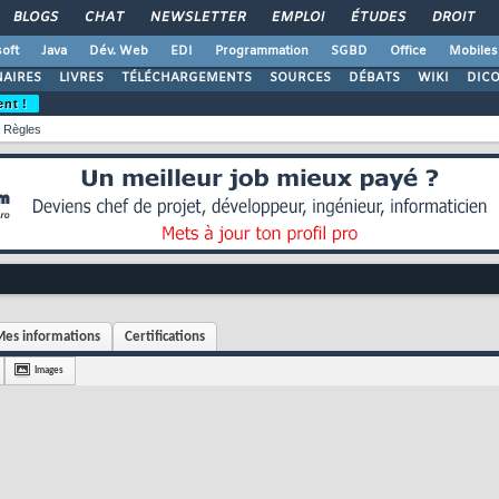
BLOGS
CHAT
NEWSLETTER
EMPLOI
ÉTUDES
DROIT
oft
Java
Dév. Web
EDI
Programmation
SGBD
Office
Mobiles
AIRES
LIVRES
TÉLÉCHARGEMENTS
SOURCES
DÉBATS
WIKI
DIC
ent !
Règles
es informations
Certifications
Images