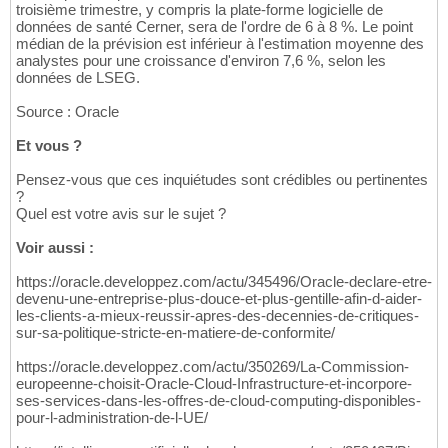
troisième trimestre, y compris la plate-forme logicielle de
données de santé Cerner, sera de l'ordre de 6 à 8 %. Le point
médian de la prévision est inférieur à l'estimation moyenne des
analystes pour une croissance d'environ 7,6 %, selon les
données de LSEG.
Source : Oracle
Et vous ?
Pensez-vous que ces inquiétudes sont crédibles ou pertinentes
?
Quel est votre avis sur le sujet ?
Voir aussi :
https://oracle.developpez.com/actu/345496/Oracle-declare-etre-
devenu-une-entreprise-plus-douce-et-plus-gentille-afin-d-aider-
les-clients-a-mieux-reussir-apres-des-decennies-de-critiques-
sur-sa-politique-stricte-en-matiere-de-conformite/
https://oracle.developpez.com/actu/350269/La-Commission-
europeenne-choisit-Oracle-Cloud-Infrastructure-et-incorpore-
ses-services-dans-les-offres-de-cloud-computing-disponibles-
pour-l-administration-de-l-UE/